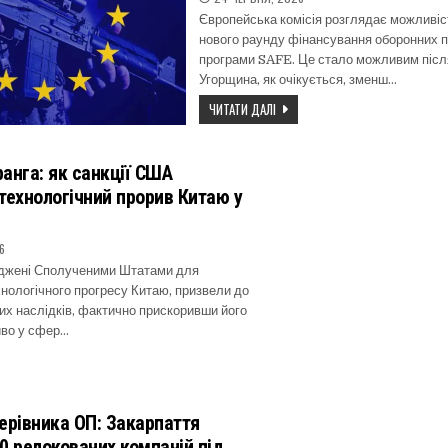
Європейська комісія розглядає можливіс
нового раунду фінансування оборонних п
програми SAFE. Це стало можливим після
Угорщина, як очікується, зменш…
ЧИТАТИ ДАЛІ
анга: як санкції США
технологічний прорив Китаю у
6
аджені Сполученими Штатами для
нологічного прогресу Китаю, призвели до
х наслідків, фактично прискоривши його
иво у сфер…
ерівника ОП: Закарпаття
0 релокованих компаній під