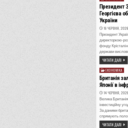
in
Президент 
Георгієва о
України
16 ЧЕРВНЯ, 202
Президент Украї
директоркою-ро
фонду Крісталіно
держави вислови
ЧИТАТИ ДАЛІ
ЕКОНОМІКА
Posted
in
Британія за
Японії в ін
14 ЧЕРВНЯ, 202
Велика Британія
інвестиційну уго
За даними брита
спрямують полов
ЧИТАТИ ДАЛІ