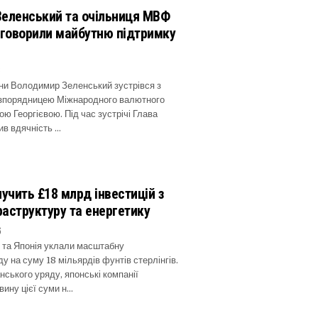
Зеленський та очільниця МВФ
бговорили майбутню підтримку
6
ни Володимир Зеленський зустрівся з
зпорядницею Міжнародного валютного
ю Георгієвою. Під час зустрічі Глава
в вдячність …
лучить £18 млрд інвестицій з
фраструктуру та енергетику
6
 та Японія уклали масштабну
ду на суму 18 мільярдів фунтів стерлінгів.
нського уряду, японські компанії
ину цієї суми н…