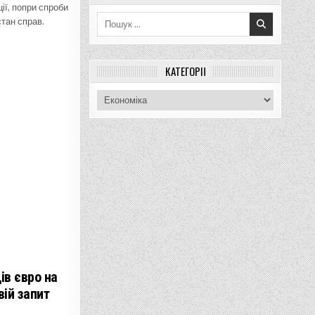
ції, попри спроби
Пошук
тан справ.
для:
КАТЕГОРІЇ
Категорії
ів євро на
ій запит