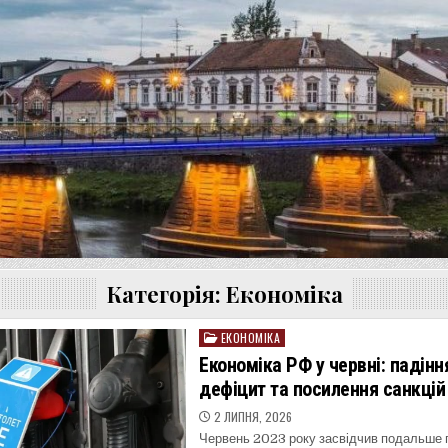
Категорія:
Економіка
ЕКОНОМІКА
Posted
in
Економіка РФ у червні: падіння
дефіцит та посилення санкцій
2 ЛИПНЯ, 2026
Червень 2023 року засвідчив подальше 