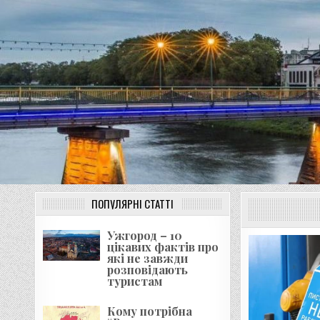
Перейти
до
вмісту
ПОПУЛЯРНІ СТАТТІ
Ужгород – 10
цікавих фактів про
які не завжди
розповідають
туристам
Кому потрібна