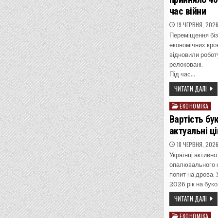
час війни
19 ЧЕРВНЯ, 202
Переміщення біз
економічних крок
відновили робот
релоковані.
Під час…
ЧИТАТИ ДАЛІ
ЕКОНОМІКА
Posted
in
Вартість бу
актуальні ц
18 ЧЕРВНЯ, 202
Українці активн
опалювального 
попит на дрова. 
2026 рік на буко
ЧИТАТИ ДАЛІ
ЕКОНОМІКА
Posted