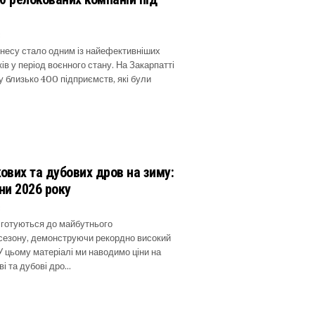
6
несу стало одним із найефективніших
ів у період воєнного стану. На Закарпатті
у близько 400 підприємств, які були
кових та дубових дров на зиму:
іни 2026 року
6
о готуються до майбутнього
сезону, демонструючи рекордно високий
У цьому матеріалі ми наводимо ціни на
ві та дубові дро…