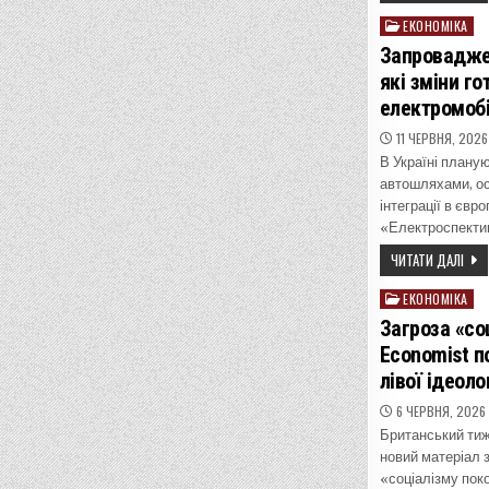
ЕКОНОМІКА
Posted
in
Запроваджен
які зміни го
електромобі
11 ЧЕРВНЯ, 2026
В Україні планую
автошляхами, ос
інтеграції в євр
«Електроспекти
ЧИТАТИ ДАЛІ
ЕКОНОМІКА
Posted
in
Загроза «со
Economist п
лівої ідеолог
6 ЧЕРВНЯ, 2026
Британський тиж
новий матеріал 
«соціалізму пок