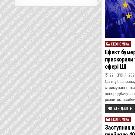
ЕКОНОМІКА
Posted
in
Ефект бумер
прискорили 
сфері ШІ
22 ЧЕРВНЯ, 202
Санкції, запров
стримування тех
непередбачувани
розвиток, особл
ЧИТАТИ ДАЛІ
ЕКОНОМІКА
Posted
in
Заступник к
прийняло 40