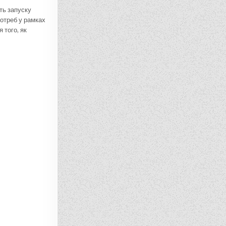
ть запуску
отреб у рамках
 того, як