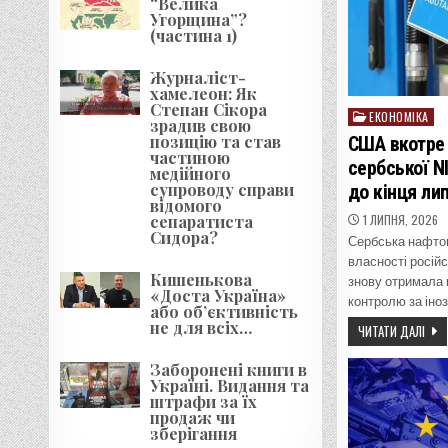
“Велика
Угорщина”?
(частина 1)
Журналіст-
хамелеон: Як
Степан Сікора
ЕКОНОМІКА
Posted
зрадив свою
in
позицію та став
США вкотре 
частиною
сербської N
медійного
супроводу справи
до кінця ли
відомого
1 ЛИПНЯ, 2026
сепаратиста
Сидора?
Сербська нафтов
власності росій
Кишенькова
знову отримала в
«Доста Україна»
контролю за іно
або об’єктивність
не для всіх…
ЧИТАТИ ДАЛІ
Заборонені книги в
Україні. Видання та
штрафи за їх
продаж чи
зберігання