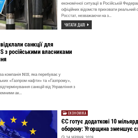
економічної ситуації в Російській Федера
офіційних відомств приховати реальний с
Росстат, незважаючи на з…
ЧИТАТИ ДАЛІ
відклали санкції для
IS з російськими власниками
пня
а компанія NIS, яка перебуває у
ських «Газпром нафти» та «Газпрому»,
ідтермінування санкцій від Управління з
земними ак…
ЕКОНОМІКА
Posted
in
ЄС готує додаткові 10 мільярд
оборону: Угорщина зменшує св
24 ЧЕРВНЯ, 2026