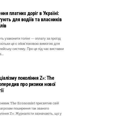
ня платних доріг в Україні:
тують для водіїв та власників
лів
ть узаконити толінг — оплату за проїзд
кільки це є обов’язковою вимогою для
опейську систему. Про це під час виставки
в…
ціалізму покоління Z»: The
опередив про ризики нової
ії
невик The Economist присвятив свій
загрозам поширення так званого
оління Z». Журналісти зазначають, що у