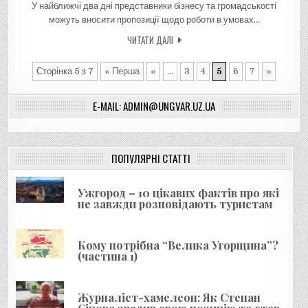
У найближчі два дні представники бізнесу та громадськості
можуть вносити пропозиції щодо роботи в умовах…
ЧИТАТИ ДАЛІ
Сторінка 5 з 7
« Перша
«
...
3
4
5
6
7
»
E-MAIL: ADMIN@UNGVAR.UZ.UA
ПОПУЛЯРНІ СТАТТІ
Ужгород – 10 цікавих фактів про які
не завжди розповідають туристам
Кому потрібна “Велика Угорщина”?
(частина 1)
Журналіст-хамелеон: Як Степан