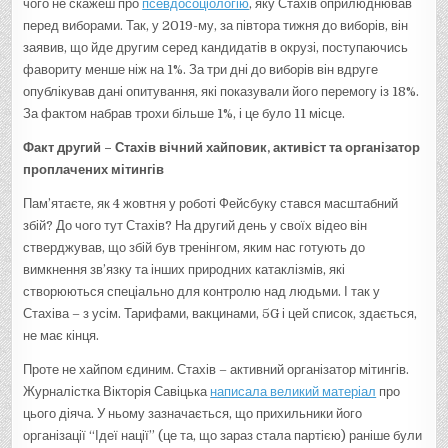
чого не скажеш про
псевдосоціологію
, яку Стахів оприлюднював
перед виборами. Так, у 2019-му, за півтора тижня до виборів, він
заявив, що йде другим серед кандидатів в окрузі, поступаючись
фавориту менше ніж на 1%. За три дні до виборів він вдруге
опублікував дані опитування, які показували його перемогу із 18%.
За фактом набрав трохи більше 1%, і це було 11 місце.
Факт другий
–
Стахів вічний хайповик, активіст та організатор
проплачених мітингів
Пам’ятаєте, як 4 жовтня у роботі Фейсбуку стався масштабний
збій? До чого тут Стахів? На другий день у своїх відео він
стверджував, що збій був тренінгом, яким нас готують до
вимкнення зв’язку та інших природних катаклізмів, які
створюються спеціально для контролю над людьми. І так у
Стахіва – з усім. Тарифами, вакцинами, 5G і цей список, здається,
не має кінця.
Проте не хайпом єдиним. Стахів – активний організатор мітингів.
Журналістка Вікторія Савіцька
написала великий матеріал
про
цього діяча. У ньому зазначається, що прихильники його
організації “Ідеї нації” (це та, що зараз стала партією) раніше були