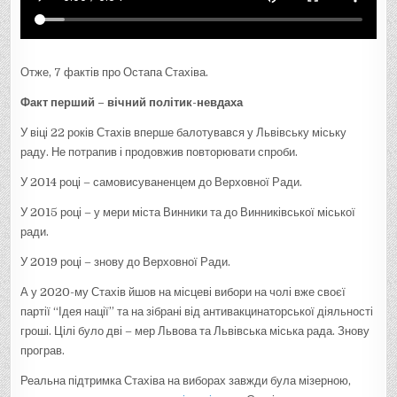
Р
А
Ї
Н
И
”
Отже, 7 фактів про Остапа Стахіва.
Факт перший – вічний політик-невдаха
У віці 22 років Стахів вперше балотувався у Львівську міську
раду. Не потрапив і продовжив повторювати спроби.
У 2014 році – самовисуваненцем до Верховної Ради.
У 2015 році – у мери міста Винники та до Винниківської міської
ради.
У 2019 році – знову до Верховної Ради.
А у 2020-му Стахів йшов на місцеві вибори на чолі вже своєї
партії “Ідея нації” та на зібрані від антивакцинаторської діяльності
гроші. Цілі було дві – мер Львова та Львівська міська рада. Знову
програв.
Реальна підтримка Стахіва на виборах завжди була мізерною,