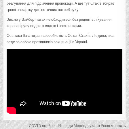
реагування для підсилення провокації. А ще тут Стахів збирає
гроші на картку для поточних потреб руху.
Звісно у Вайбер-чатах не обходиться без рецептів лікування
коронавірусу водою з содою і настоянками.
Ось така багатогранна особистість Остап Стахів. Людина, яка
веде за собою противників вакцинації в Україні.
Н
COVID як зброя. Як люди Медведчука та Росія множать