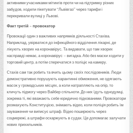
активними учасниками мітингів проти чи на підтримку різних
забудов, ходили пікетувати “Львівгаз” через тарифи і
перекривали вулиці у Львові.
Факт третій – провокатор
Провокації один з важливих напрямків діяльності Стахіва.
Наприклад, увірватися до інфекційного відділення лікарні, де
лікують хворих на коронавірус. Та видавати, що там хворих
насправді немає, а коронавірус – вигадка. Або без маски ходити у
торговий центр, а потім сперечатися з поліціє на камеру.
Стахів сам так робить та вчить цьому своїх послідовників. Люди
демонстративно порушують карантинні обмеження, не одягають
масок у громадських місцях, а коли натрапляють на опір, то
кличуть підмогу через Вайбер спільноти. До них їдуть однодумці,
зокрема ті, які вважають себе юридично підкованими. Провокатори
розмахують Конституцією, знімають відео, коли поліція робить їм
зауваження чи виписує штраф. Відео поширюють через
соцмережі, а штрафи оскаржують в судах. Це допомагає залучати
нових прихильників.