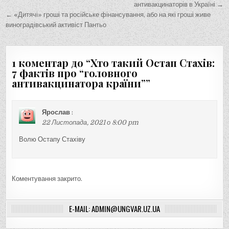
а
антивакцинаторів в Україні →
← «Дитячі» гроші та російське фінансування, або на які гроші живе
в
виноградівський активіст Пантьо
і
г
1 коментар до “
Хто такий Остап Стахів:
а
7 фактів про “головного
ц
антивакцинатора країни”
”
і
я
Ярослав
:
з
22 Листопада, 2021 о 8:00 pm
а
Волю Остапу Стахіву
п
и
с
Коментування закрито.
і
в
E-MAIL: ADMIN@UNGVAR.UZ.UA