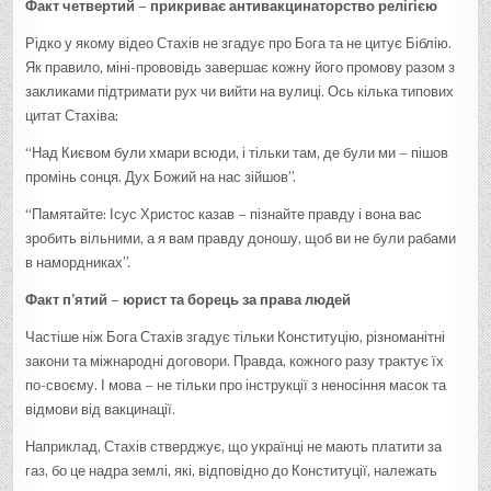
Факт четвертий – прикриває антивакцинаторство релігією
Рідко у якому відео Стахів не згадує про Бога та не цитує Біблію.
Як правило, міні-прововідь завершає кожну його промову разом з
закликами підтримати рух чи вийти на вулиці. Ось кілька типових
цитат Стахіва:
“Над Києвом були хмари всюди, і тільки там, де були ми – пішов
промінь сонця. Дух Божий на нас зійшов”.
“Памятайте: Ісус Христос казав – пізнайте правду і вона вас
зробить вільними, а я вам правду доношу, щоб ви не були рабами
в намордниках”.
Факт п’ятий
–
юрист та борець за права людей
Частіше ніж Бога Стахів згадує тільки Конституцію, різноманітні
закони та міжнародні договори. Правда, кожного разу трактує їх
по-своєму. І мова – не тільки про інструкції з неносіння масок та
відмови від вакцинації.
Наприклад, Стахів стверджує, що українці не мають платити за
газ, бо це надра землі, які, відповідно до Конституції, належать