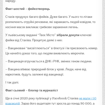
народу.
Факт шостий – фейкотворець
Стахів продукує багато фейків. Дуже багато. У нього то літаки
розпилюють отруйні речовини, які заражають людей ковідом, то
носіння масок викликає грибкове зараження легень.
У львівському виданні “Твоє Місто”
зібрали докупи
ключові
фейки від Стахіва. Процитую деякі з них:
– Вакциновані “висвітлюються” в блютузі і їм присвоюють номер.
Це начебто доказ того, що людям вживлюють мікрочіпи.
– Вакцинація втручається в ДНК і РНК, змінює геном людини.
– Вакцина вбиває природний білок у крові. Люди, наче від
наркотиків, будуть залежні від вакцинації.
І так далі.
Факт сьомий
–
блогер та журналіст
Ще в січні 2020 року публікації у Facebook Стахіва
не мали і 50
взаємодій
. Зараз його аудиторія тут зросла до понад 90 000, а