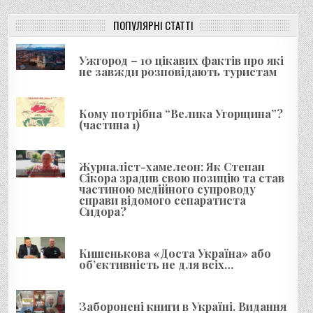
ПОПУЛЯРНІ СТАТТІ
Ужгород – 10 цікавих фактів про які
не завжди розповідають туристам
Кому потрібна “Велика Угорщина”?
(частина 1)
Журналіст-хамелеон: Як Степан
Сікора зрадив свою позицію та став
частиною медійного супроводу
справи відомого сепаратиста
Сидора?
Кишенькова «Доста Україна» або
об’єктивність не для всіх…
Заборонені книги в Україні. Видання