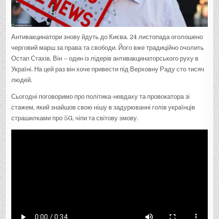
В
:
7
Ф
А
К
Т
Антивакцинатори знову йдуть до Києва. 24 листопада оголошено
І
В
черговий марш за права та свободи. Його вже традиційно очолить
П
Остап Стахів. Він – один із лідерів антивакцинаторського руху в
Р
О
Україні. На цей раз він хоче привести під Верховну Раду сто тисяч
“
Г
людей.
О
Л
О
Сьогодні поговоримо про політика-невдаху та провокатора зі
В
Н
стажем, який знайшов свою нішу в задурюванні голів українців
О
Г
страшилками про 5G, чіпи та світову змову.
О
А
Н
Т
И
В
А
К
Ц
И
Н
А
Т
О
Р
А
К