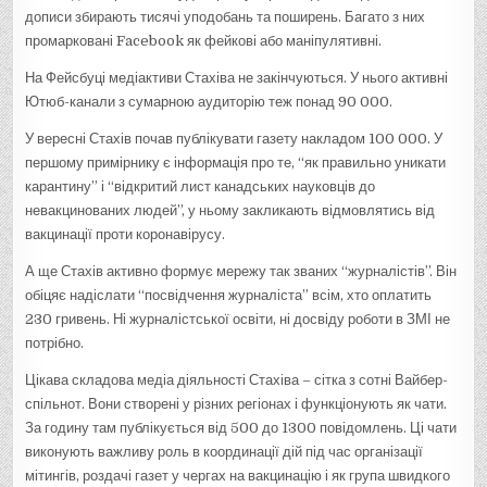
дописи збирають тисячі уподобань та поширень. Багато з них
промарковані Facebook як фейкові або маніпулятивні.
На Фейсбуці медіактиви Стахіва не закінчуються. У нього активні
Ютюб-канали з сумарною аудиторію теж понад 90 000.
У вересні Стахів почав публікувати газету накладом 100 000. У
першому примірнику є інформація про те, “як правильно уникати
карантину” і “відкритий лист канадських науковців до
невакцинованих людей”, у ньому закликають відмовлятись від
вакцинації проти коронавірусу.
А ще Стахів активно формує мережу так званих “журналістів”. Він
обіцяє надіслати “посвідчення журналіста” всім, хто оплатить
230 гривень. Ні журналістської освіти, ні досвіду роботи в ЗМІ не
потрібно.
Цікава складова медіа діяльності Стахіва – сітка з сотні Вайбер-
спільнот. Вони створені у різних регіонах і функціонують як чати.
За годину там публікується від 500 до 1300 повідомлень. Ці чати
виконують важливу роль в координації дій під час організації
мітингів, роздачі газет у чергах на вакцинацію і як група швидкого