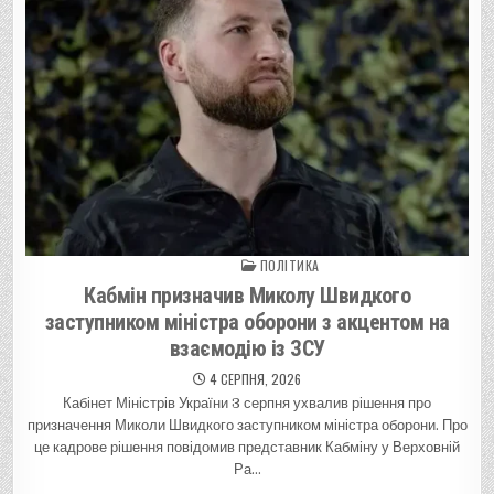
ПОЛІТИКА
Posted in
Кабмін призначив Миколу Швидкого
заступником міністра оборони з акцентом на
взаємодію із ЗСУ
4 СЕРПНЯ, 2026
Кабінет Міністрів України 3 серпня ухвалив рішення про
призначення Миколи Швидкого заступником міністра оборони. Про
це кадрове рішення повідомив представник Кабміну у Верховній
Ра…