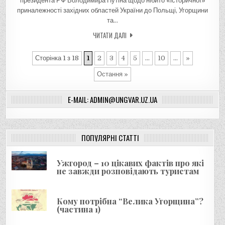
президента РФ Володимира Путіна щодо нібито «історичної»
приналежності західних областей України до Польщі, Угорщини
та…
ЧИТАТИ ДАЛІ
Сторінка 1 з 18
1
2
3
4
5
...
10
...
»
Остання »
E-MAIL: ADMIN@UNGVAR.UZ.UA
ПОПУЛЯРНІ СТАТТІ
Ужгород – 10 цікавих фактів про які
не завжди розповідають туристам
Кому потрібна “Велика Угорщина”?
(частина 1)