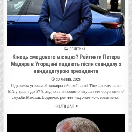
ПОЛІТИКА
Posted in
Кінець «медового місяця»? Рейтинги Петера
Мадяра в Угорщині падають після скандалу з
кандидатурою президента
30 ЛИПНЯ, 2026
Підтримка угорської проєвропейської партії Tisza знизилася з
61% у травні до 57%, згідно з липневим опитуванням соціологічної
служби Medián. Водночас рейтинг націонал-консервативно…
ЧИТАТИ ДАЛІ