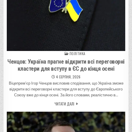
ПОЛІТИКА
Posted in
Ченцов: Україна прагне відкрити всі переговорні
кластери для вступу в ЄС до кінця осені
4 СЕРПНЯ, 2026
Віцепрем’єр Ігор Ченцов висловив сподівання, що Україна зможе
відкрити всі переговорні кластери для вступу до Європейського
Союзу вже до кінця осені. За його словами, реалістично в…
ЧИТАТИ ДАЛІ