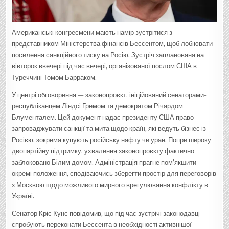
Американські конгресмени мають намір зустрітися з
представником Міністерства фінансів Бессентом, щоб лобіювати
посилення санкційного тиску на Росію. Зустріч запланована на
вівторок ввечері під час вечері, організованої послом США в
Туреччині Томом Барраком.
У центрі обговорення — законопроєкт, ініційований сенаторами-
республіканцем Ліндсі Гремом та демократом Річардом
Блументалем. Цей документ надає президенту США право
запроваджувати санкції та мита щодо країн, які ведуть бізнес із
Росією, зокрема купують російську нафту чи уран. Попри широку
двопартійну підтримку, ухвалення законопроєкту фактично
заблоковано Білим домом. Адміністрація прагне пом’якшити
окремі положення, сподіваючись зберегти простір для переговорів
з Москвою щодо можливого мирного врегулювання конфлікту в
Україні.
Сенатор Кріс Кунс повідомив, що під час зустрічі законодавці
спробують переконати Бессента в необхідності активнішої