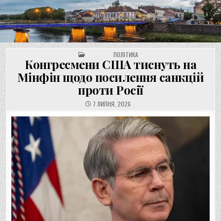
UNGVAR.UZ.UA
Перейти
до
вмісту
POSTED IN
ПОЛІТИКА
Конгресмени США тиснуть на
Мінфін щодо посилення санкцій
проти Росії
7 ЛИПНЯ, 2026