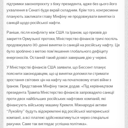
підтримки законопроєкту з боку президента, адже без цього його
ухвалення в Сенаті буде вкрай складним. Крім того, конгресмени
планують закликати главу Мінфіну не продовжувати винятки із
санкцій щодо російської нафти.
Раніше, після конфлікту між США та Іраном, що призвів до
закриття Ормузької протоки, Міністерство фінансів тричі поспіль
продовжувало 30-денні винятки із санкцій на російську нафту. Це
було зроблено з метою пом’якшення глобального дефіциту
енергоносіїв. Останній такий дозвіл завершив дію у червні.
У Міністерстві фінансів США заявили, що Бессент планує
пояснити законодавцям, що ці винятки допомогли стримати
зростання світових цін на нафту на початковому етапі війни з
Іраном. Представник Мінфіну також додав: «Під керівництвом
президента Трампа Міністерство фінансів запровадило санкції
проти двох найбільших російських нафтових компаній, які
фінансують військову машину Кремля. Міжнародні активи
“Лукойлу” будуть відокремлені від російської материнської
компанії, а всі платежі здійснюватимуться через спеціальні
рахунки. Саме так виглядає успішна політика».