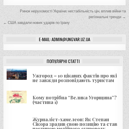
Н
Ринок нерухомості України: нестабільність цін, вплив війни та
а
регіональні тренди →
← США завдали нових ударів по Ірану
в
і
E-MAIL: ADMIN@UNGVAR.UZ.UA
г
а
ц
ПОПУЛЯРНІ СТАТТІ
і
я
Ужгород – 10 цікавих фактів про які
не завжди розповідають туристам
з
а
Кому потрібна “Велика Угорщина”?
п
(частина 1)
и
с
Журналіст-хамелеон: Як Степан
і
Сікора зрадив свою позицію та став
частиною медійного супроводу