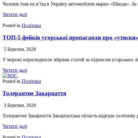
Чоловік їхав на в’їзд в Україну автомобілем марки «Шкода». 
Читати далі
Posted in
Політика
ТОП-5 фейків угорської пропаганди про «утиски
5 Березня, 2020
У мережі оприлюднили збірник статей за підписом угорських л
Читати далі
Posted in
Політика
Толерантне Закарпаття
3 Березня, 2020
Толерантне Закарпаття Закарпатська область відіграє особливу 
Читати далі
Posted in
Політика