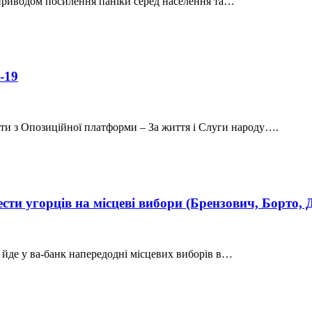
 приводом посилення паніки серед населення та…
-19
ти з Опозиційної платформи – За життя і Слуги народу….
сти угорців на місцеві вибори (Брензович, Борто,
 йде у ва-банк напередодні місцевих виборів в…