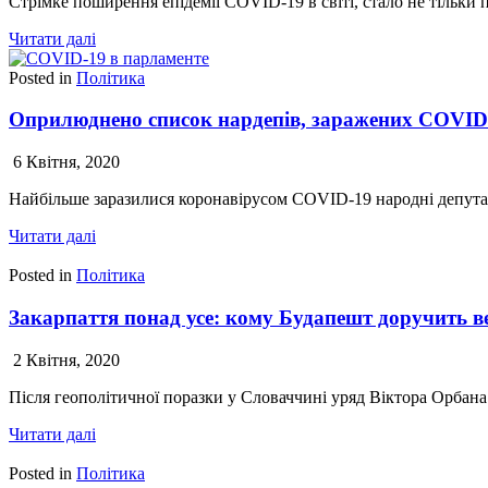
Стрімке поширення епідемії COVID-19 в світі, стало не тільки
Читати далі
Posted in
Політика
Оприлюднено список нардепів, заражених COVID
6 Квітня, 2020
Найбільше заразилися коронавірусом COVID-19 народні депута
Читати далі
Posted in
Політика
Закарпаття понад усе: кому Будапешт доручить ве
2 Квітня, 2020
Після геополітичної поразки у Словаччині уряд Віктора Орбана
Читати далі
Posted in
Політика