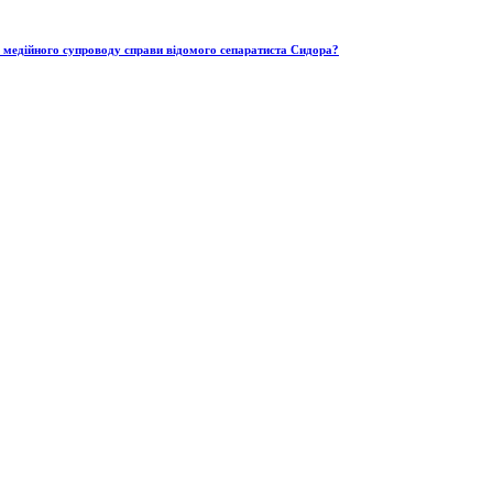
ю медійного супроводу справи відомого сепаратиста Сидора?