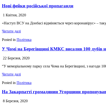
Нові фейки російської пропаганди
1 Квітня, 2020
«Наступ ВСУ на Донбасі відміняється через коронавірус» – т
Читати далі
Posted in
Політика
У Чомі на Берегівщині КМКС висадив 100 дубів 
22 Березня, 2020
“У меморіальному парку села Чома на Берегівщині, з нагоди 10
Читати далі
Posted in
Політика
На Закарпатті громадянин Угорщини пропонува
8 Березня, 2020