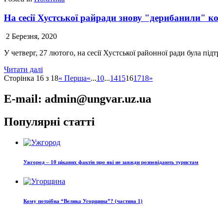
На сесії Хустської райради знову "дерибанили" к
2 Березня, 2020
У четверг, 27 лютого, на сесії Хустської районної ради була п
Читати далі
Сторінка 16 з 18
« Перша
«
...
10
...
14
15
16
17
18
»
E-mail: admin@ungvar.uz.ua
Популярні статті
Ужгород – 10 цікавих фактів про які не завжди розповідають туристам
Кому потрібна “Велика Угорщина”? (частина 1)