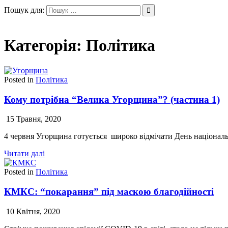
Перейти
Пошук для:
Ungvar.uz.ua
до
вмісту
Категорія:
Політика
Posted in
Політика
Кому потрібна “Велика Угорщина”? (частина 1)
15 Травня, 2020
4 червня Угорщина готується широко відмічати День національ
Читати далі
Posted in
Політика
КМКС: “покарання” під маскою благодійності
10 Квітня, 2020