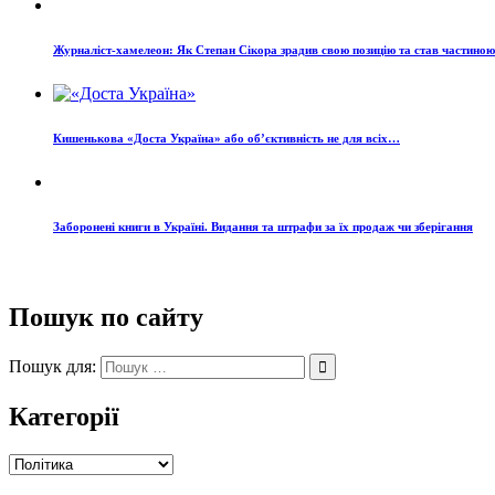
Журналіст-хамелеон: Як Степан Сікора зрадив свою позицію та став частино
Кишенькова «Доста Україна» або об’єктивність не для всіх…
Заборонені книги в Україні. Видання та штрафи за їх продаж чи зберігання
Пошук по сайту
Пошук для:
Категорії
Категорії