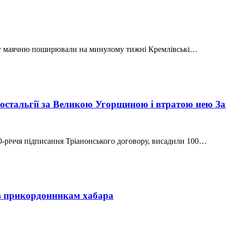
аку маячню поширювали на минулому тижні Кремлівські…
ностальгії за Великою Угорщиною і втратою нею З
0-річчя підписання Тріанонського договору, висадили 100…
в прикордонникам хабара