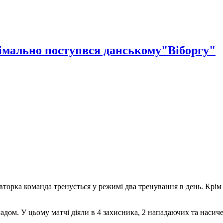
імально поступвся данському"Віборгу"
торка команда тренується у режимі два тренування в день. Крім 
дом. У цьому матчі діяли в 4 захисника, 2 нападаючих та насич