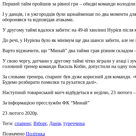
Перший тайм пройшов за рівної гри – обидві команди володіли
І у данців, і в ужгородців були щонайменше по два моменти дл
оборонявся та відповідав атаками.
У другому таймі вдалося забити: на 49-ій хвилині Нурієв після к
До речі, у Нурієва було як мінімум ще два шанси забити, але не
Варто відзначити, що “Минай” два тайми грав різним складом – 
У свою чергу, датчани у другому таймі чітко зіграли у атаці і 
головний тренер команди Василь Кобін, допустили на одну поми
За словами тренера, спаринг був дуже корисний для команди. «
Будемо розбирати помилки та рухатися далі».
Наступний товариський матч відбудеться в неділю, 23 лютого 
За інформацією пресслужби ФК “Минай”
23 лютого 2020р.
Теги:
спаринг
,
Віборг
,
Данія
,
туреччина
Позначено
Політика