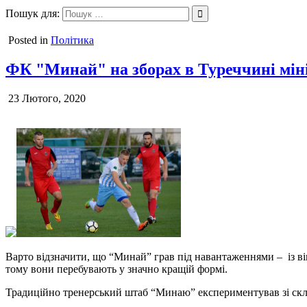
Перейти
Пошук для:
Ungvar.uz.ua
до
вмісту
Posted in
Політика
ФК "Минай" на зборах в Туреччині мін
23 Лютого, 2020
Варто відзначити, що “Минай” грав під навантаженнями – із вів
тому вони перебувають у значно кращій формі.
Традиційно тренерський штаб “Минаю” експериментував зі скла