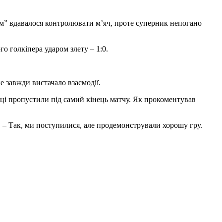
ям” вдавалося контролювати м’яч, проте суперник непогано
го голкіпера ударом злету – 1:0.
е завжди вистачало взаємодії.
атці пропустили під самий кінець матчу. Як прокоментував
. – Так, ми поступилися, але продемонстрували хорошу гру.