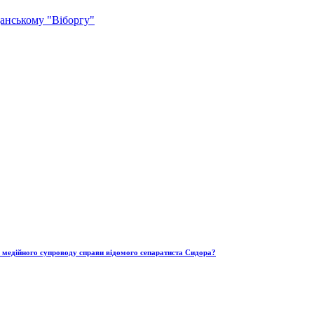
анському "Віборгу"
ю медійного супроводу справи відомого сепаратиста Сидора?