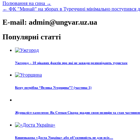
Навігація
Полювання на сина →
← ФК "Минай" на зборах в Туреччині мінімально поступився д
записів
E-mail: admin@ungvar.uz.ua
Популярні статті
Ужгород – 10 цікавих фактів про які не завжди розповідають туристам
Кому потрібна “Велика Угорщина”? (частина 1)
Журналіст-хамелеон: Як Степан Сікора зрадив свою позицію та став частино
Кишенькова «Доста Україна» або об’єктивність не для всіх…