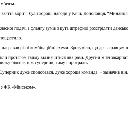
 м’ячем.
я взяття воріт – були хороші нагоди у Кічи, Кополовця. “Минайц
ласної подачі з флангу зумів з кута штрафної розстріляти дансько
 пощастило.
награвав різні комбінаційні схеми. Зрозуміло, що десь гравцям н
зуміли протягом тайму відзначитися два рази. Другий м’яч закарп
лку більше, ніж суперник, тому і програли.
Суперник дуже сподобався, дуже хороша команда, – зазначив він
– з ФК «Мінськом».