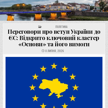
UNGVAR.UZ.UA
Перейти
до
вмісту
POSTED IN
ПОЛІТИКА
Переговори про вступ України до
ЄС: Відкрито ключовий кластер
«Основи» та його вимоги
8 ЛИПНЯ, 2026