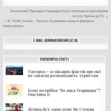
Н
Зеленський і Президент Євроради Кошта обговорили прискорення
а
вступу України до ЄС →
← ЧС-2026: Іспанія — Бельгія. Букмекери назвали фаворита
в
чвертьфіналу
і
г
E-MAIL: ADMIN@UNGVAR.UZ.UA
а
ц
і
ПОПУЛЯРНІ СТАТТІ
я
Ужгород – 10 цікавих фактів про які
з
не завжди розповідають туристам
а
п
Кому потрібна “Велика Угорщина”?
и
(частина 1)
с
і
Журналіст-хамелеон: Як Степан