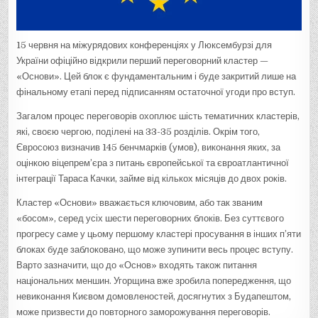
15 червня на міжурядових конференціях у Люксембурзі для
України офіційно відкрили перший переговорний кластер —
«Основи». Цей блок є фундаментальним і буде закритий лише на
фінальному етапі перед підписанням остаточної угоди про вступ.
Загалом процес переговорів охоплює шість тематичних кластерів,
які, своєю чергою, поділені на 33-35 розділів. Окрім того,
Євросоюз визначив 145 бенчмарків (умов), виконання яких, за
оцінкою віцепрем’єра з питань європейської та євроатлантичної
інтеграції Тараса Качки, займе від кількох місяців до двох років.
Кластер «Основи» вважається ключовим, або так званим
«босом», серед усіх шести переговорних блоків. Без суттєвого
прогресу саме у цьому першому кластері просування в інших п’яти
блоках буде заблоковано, що може зупинити весь процес вступу.
Варто зазначити, що до «Основ» входять також питання
національних меншин. Угорщина вже зробила попередження, що
невиконання Києвом домовленостей, досягнутих з Будапештом,
може призвести до повторного заморожування переговорів.