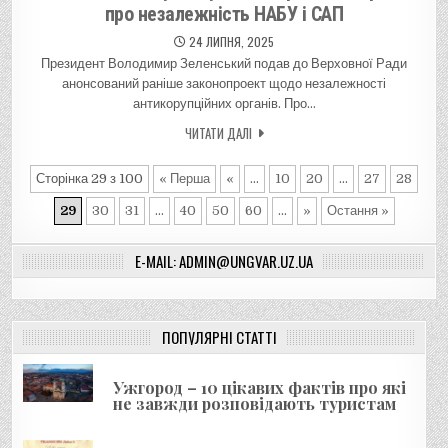
про незалежність НАБУ і САП
24 ЛИПНЯ, 2025
Президент Володимир Зеленський подав до Верховної Ради
анонсований раніше законопроект щодо незалежності
антикорупційних органів. Про…
ЧИТАТИ ДАЛІ
Сторінка 29 з 100
« Перша
«
...
10
20
...
27
28
29
30
31
...
40
50
60
...
»
Остання »
E-MAIL: ADMIN@UNGVAR.UZ.UA
ПОПУЛЯРНІ СТАТТІ
Ужгород – 10 цікавих фактів про які
не завжди розповідають туристам