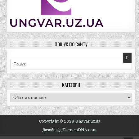
ПОШУК ПО САЙТУ
Пошук для:
КАТЕГОРІЇ
К
а
т
е
г
Copyright © 2026 Ungvar.uz.ua
о
Дизайн від ThemesDNA.com
р