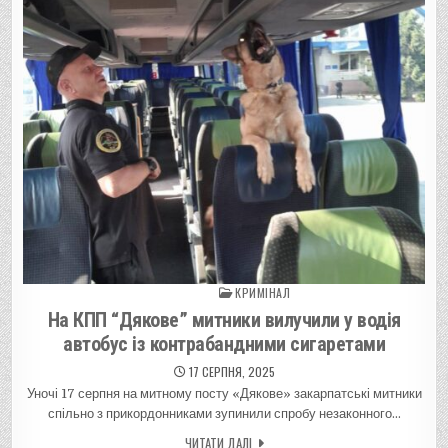
КРИМІНАЛ
Posted in
На КПП “Дякове” митники вилучили у водія
автобус із контрабандними сигаретами
17 СЕРПНЯ, 2025
Уночі 17 серпня на митному посту «Дякове» закарпатські митники
спільно з прикордонниками зупинили спробу незаконного…
ЧИТАТИ ДАЛІ