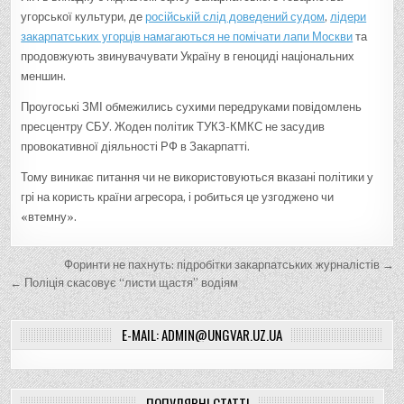
угорської культури, де
російській слід доведений судом
,
лідери
закарпатських угорців намагаються не помічати лапи Москви
та
продовжують звинувачувати Україну в геноциді національних
меншин.
Проугоські ЗМІ обмежились сухими передруками повідомлень
пресцентру СБУ. Жоден політик ТУКЗ-КМКС не засудив
провокативної діяльності РФ в Закарпатті.
Тому виникає питання чи не використовуються вказані політики у
грі на користь країни агресора, і робиться це узгоджено чи
«втемну».
Н
Форинти не пахнуть: підробітки закарпатських журналістів →
а
← Поліція скасовує “листи щастя” водіям
в
E-MAIL: ADMIN@UNGVAR.UZ.UA
і
г
а
ПОПУЛЯРНІ СТАТТІ