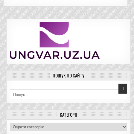
ПОШУК ПО САЙТУ
Пошук для:
КАТЕГОРІЇ
К
а