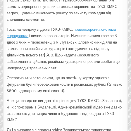
угорців Закарпаття. Дісталось і правоохоронним органам, які
замість відвернення уявних в головах керівництва ТУКЗ-КМКС
загроз, щоденно виконують роботу по захисту громадян від
злочинних елементів.
І ось, на невдачу лідерів ТУКЗ-КМКС,
правоохоронна система
спрацювала
і виявила провокаторів. Ними виявилися троє осіб,
двоє з яких – переселенці з м. Луганськ. Зловмисники діяли на
замовлення російських кураторів і погодилися на підривну
діяльність всього за $500. Щоб надати «особливого
забарвлення» цій акції, російські куратори попросили зробити це
напередодні травневих свят.
Оперативники встановили, що на платіжну картку одного з
фігурантів були перераховані кошти в російських рублях (близько
$500 в доларовому еквіваленті).
Але ця правда не вигідна ні керівництву ТУКЗ-КМКС в Закарпатті,
ні їх спонсорам в Будапешті. Адже кремлівський лідер вже давно
став іконою для вищих чинів в Будапешті і відповідно в ТУКЗ-
КМКС.
Як і в випадку з підпалом офісу Закарпатського товариства