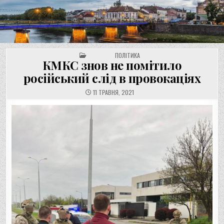
UNGVAR.UZ.UA
Перейти
до
вмісту
POSTED IN
ПОЛІТИКА
КМКС знов не помітило
російський слід в провокаціях
11 ТРАВНЯ, 2021