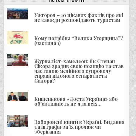
ц
і
Ужгород – 10 цікавих фактів про які
я
не завжди розповідають туристам
з
а
Кому потрібна “Велика Угорщина”?
(частина 1)
п
и
Журналіст-хамелеон: Як Степан
с
Сікора зрадив свою позицію та став
і
частиною медійного супроводу
справи відомого сепаратиста
в
Сидора?
Кишенькова «Доста Україна» або
об’єктивність не для всіх…
Заборонені книги в Україні. Видання
та штрафи за їх продаж чи
зберігання