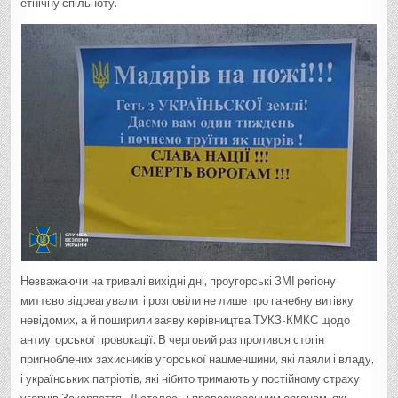
етнічну спільноту.
Незважаючи на тривалі вихідні дні, проугорські ЗМІ регіону
миттєво відреагували, і розповіли не лише про ганебну витівку
невідомих, а й поширили заяву керівництва ТУКЗ-КМКС щодо
антиугорської провокації. В черговий раз пролився стогін
пригноблених захисників угорської нацменшини, які лаяли і владу,
і українських патріотів, які нібито тримають у постійному страху