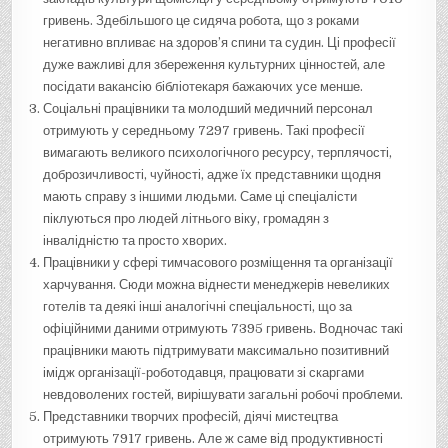
гривень. Здебільшого це сидяча робота, що з роками
негативно впливає на здоров’я спини та судин. Ці професії
дуже важливі для збереження культурних цінностей, але
посідати вакансію бібліотекаря бажаючих усе менше.
Соціальні працівники та молодший медичний персонал
отримують у середньому 7297 гривень. Такі професії
вимагають великого психологічного ресурсу, терплячості,
доброзичливості, чуйності, адже їх представники щодня
мають справу з іншими людьми. Саме ці спеціалісти
піклуються про людей літнього віку, громадян з
інвалідністю та просто хворих.
Працівники у сфері тимчасового розміщення та організації
харчування. Сюди можна віднести менеджерів невеликих
готелів та деякі інші аналогічні спеціальності, що за
офіційними даними отримують 7395 гривень. Водночас такі
працівники мають підтримувати максимально позитивний
імідж організації-роботодавця, працювати зі скаргами
невдоволених гостей, вирішувати загальні робочі проблеми.
Представники творчих професій, діячі мистецтва
отримують 7917 гривень. Але ж саме від продуктивності