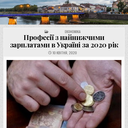
UNGVAR.UZ.UA
Перейти
до
вмісту
POSTED IN
ЕКОНОМІКА
Професії з найнижчими
зарплатами в Україні за 2020 рік
10 КВІТНЯ, 2020