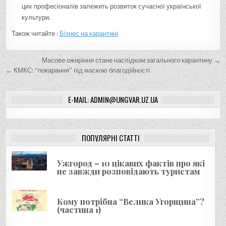
цих професіоналів залежить розвиток сучасної української
культури.
Також читайте :
Бізнес на карантині
Н
Масове ожиріння стане наслідком загального карантину →
а
← КМКС: “покарання” під маскою благодійності
в
E-MAIL: ADMIN@UNGVAR.UZ.UA
і
г
а
ПОПУЛЯРНІ СТАТТІ
ц
і
Ужгород – 10 цікавих фактів про які
я
не завжди розповідають туристам
з
а
Кому потрібна “Велика Угорщина”?
(частина 1)
п