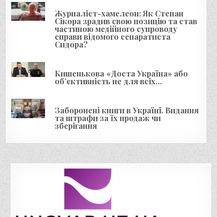
и
Журналіст-хамелеон: Як Степан
с
Сікора зрадив свою позицію та став
і
частиною медійного супроводу
справи відомого сепаратиста
в
Сидора?
Кишенькова «Доста Україна» або
об’єктивність не для всіх…
Заборонені книги в Україні. Видання
та штрафи за їх продаж чи
зберігання