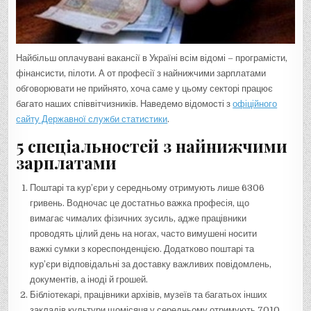
Найбільш оплачувані вакансії в Україні всім відомі – програмісти,
фінансисти, пілоти. А от професії з найнижчими зарплатами
обговорювати не прийнято, хоча саме у цьому секторі працює
багато наших співвітчизників. Наведемо відомості з
офіційного
сайту Державної служби статистики
.
5 спеціальностей з найнижчими
зарплатами
Поштарі та кур’єри у середньому отримують лише 6306
гривень. Водночас це достатньо важка професія, що
вимагає чималих фізичних зусиль, адже працівники
проводять цілий день на ногах, часто вимушені носити
важкі сумки з кореспонденцією. Додатково поштарі та
кур’єри відповідальні за доставку важливих повідомлень,
документів, а іноді й грошей.
Бібліотекарі, працівники архівів, музеїв та багатьох інших
закладів культури щомісяця у середньому отримують 7010