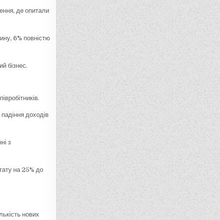
ення, де опитали
тину, 6% повністю
й бізнес.
півробітників.
 падіння доходів
ні з
тату на 25% до
ількість нових