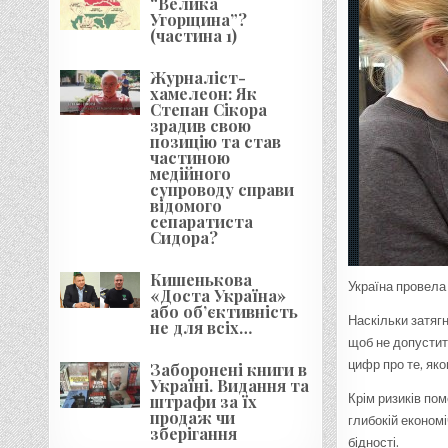
“Велика
Угорщина”?
(частина 1)
Журналіст-
хамелеон: Як
Степан Сікора
зрадив свою
позицію та став
частиною
медійного
супроводу справи
відомого
сепаратиста
Сидора?
Кишенькова
Україна провела 
«Доста Україна»
або об’єктивність
Наскільки затягн
не для всіх…
щоб не допустит
цифр про те, яко
Заборонені книги в
Україні. Видання та
штрафи за їх
Крім ризиків пом
продаж чи
глибокій економі
зберігання
бідності.