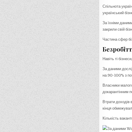
Спільнота украї
український бізн
За їхніми даним
закрили свій біз
Частина сфер бі
Безробіт
Навіть ті бізнес
За даними дослі
на 90-100% з поч
Власники малого
докарантінним пе
Втрати доходів 
кінця обмежувал
Кількість вакант
За даними Wor