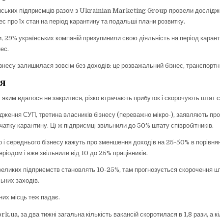
нських підприємців разом з Ukrainian Marketing Group провели дослідж
ес про їх стан на період карантину та подальші плани розвитку.
и, 29% українських компаній призупинили свою діяльність на період каран
нес.
знесу залишилася зовсім без доходів: це розважальний бізнес, транспортни
тя
и, яким вдалося не закритися, різко втрачають прибуток і скорочують штат с
дження СУП, третина власників бізнесу (переважно мікро-), заявляють про
атку карантину. Ці ж підприємці звільнили до 50% штату співробітників.
 і середнього бізнесу кажуть про зменшення доходів на 25-50% в порівнян
ріодом і вже звільнили від 10 до 25% працівників.
великих підприємств становлять 10-25%, там прогнозується скорочення ш
ьних заходів.
них місць теж падає.
k.ua, за два тижні загальна кількість вакансій скоротилася в 1,8 рази, а к