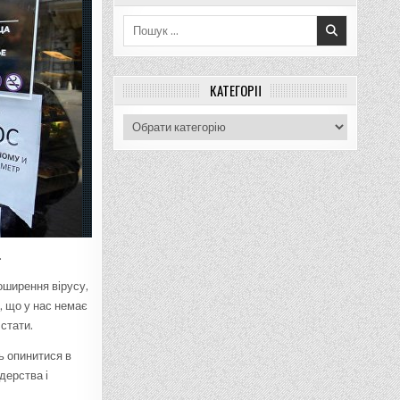
Пошук
для:
КАТЕГОРІЇ
Категорії
.
оширення вірусу,
, що у нас немає
 стати.
ть опинитися в
дерства і