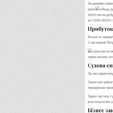
За даними серві
рази.
«Якщо до
1200 грн на доб
за 7000-8000 гр
Прибуток
Кількість замовл
її засновник Пет
«Ціни ми не з
через велику кі
Судова с
За час карантин
Закон про забез
передбачає пров
Зараз частину с
розглянути без у
Бізнес за