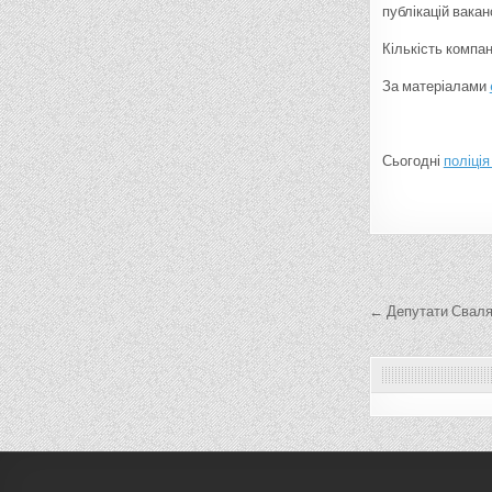
публікацій вакан
Кількість компа
За матеріалами
Сьогодні
поліція
Навігац
записів
← Депутати Сваля