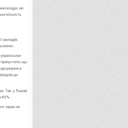
ння влади, які
ки кількість
 закладів.
а винос.
 українських
а припустити, що
харчування в
періодом до
х. Так, у Львові
а 60%.
ter зараз не