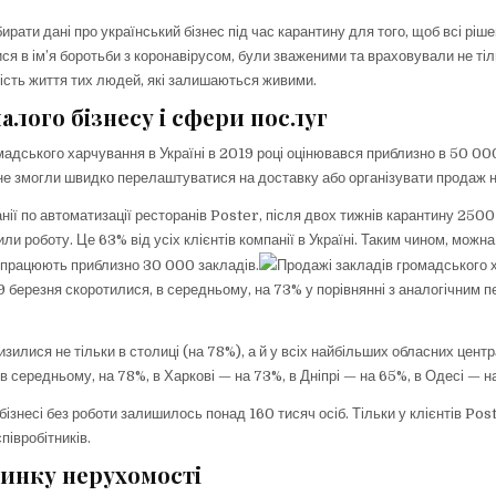
рати дані про український бізнес під час карантину для того, щоб всі ріше
я в ім’я боротьби з коронавірусом, були зваженими та враховували не тіль
кість життя тих людей, які залишаються живими.
алого бізнесу і сфери послуг
мадського харчування в Україні в 2019 році оцінювався приблизно в 50 000
 не змогли швидко перелаштуватися на доставку або організувати продаж н
нії по автоматизації ресторанів Poster, після двох тижнів карантину 2500
ли роботу. Це 63% від усіх клієнтів компанії в Україні. Таким чином, можн
не працюють приблизно 30 000 закладів.
Продажі закладів громадського 
29 березня скоротилися, в середньому, на 73% у порівнянні з аналогічним 
изилися не тільки в столиці (на 78%), а й у всіх найбільших обласних центра
 в середньому, на 78%, в Харкові — на 73%, в Дніпрі — на 65%, в Одесі — н
ізнесі без роботи залишилось понад 160 тисяч осіб. Тільки у клієнтів Pos
півробітників.
ринку нерухомості