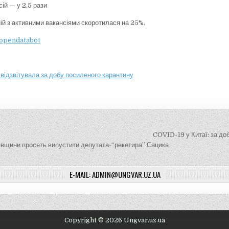
сій — у 2,5 рази
ній з активними вакансіями скоротилася на 25%.
opendatabot
 відзвітувала за добу посиленого карантину
ія
COVID-19 у Китаї: за до
вщини просять випустити депутата-“рекетира” Сацика
E-MAIL: ADMIN@UNGVAR.UZ.UA
Copyright © 2026 Ungvar.uz.ua