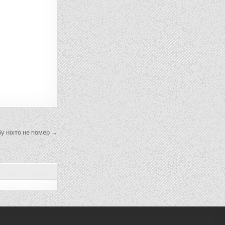
бу ніхто не помер →