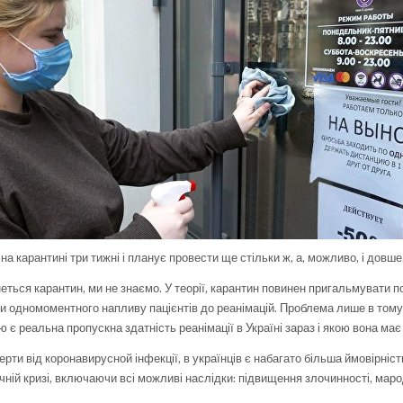
на карантині три тижні і планує провести ще стільки ж, а, можливо, і довше
еться карантин, ми не знаємо. У теорії, карантин повинен пригальмувати п
и одномоментного напливу пацієнтів до реанімацій. Проблема лише в тому
ю є реальна пропускна здатність реанімації в Україні зараз і якою вона має
ерти від коронавирусной інфекції, в українців є набагато більша ймовірніс
чній кризі, включаючи всі можливі наслідки: підвищення злочинності, маро