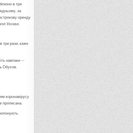
близно в три
редньому, за
гострокову оренду
uest House.
в три рази, каже
віть навпаки —
ь Обухов.
ням коронавірусу
е прописана.
пропонують