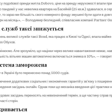
су подобової оренди житла Dobovo, ціни на оренду нерухомості впали при
 пандемії у нас невелика квартира на Басейній (25 кв.м.) здавалася, в се
у, то зараз ми більшість свого номерного фонду змушені були здати в дов
н на місяць», — Володимир безлюдний, співвласник компанії Partner G
 служб таксі знижується
ень великої служби таксі Bond, яка працює в Києві та Одесі, впала майже 
ро Обухов.
мінюємо. Але зрозуміло, що націнки через велике навантаження немає, на
лькість вільних машин автоматично включається знижка в 10%», — говорит
истема заморожена
у в Україні було перенесено понад 5000 судів.
печення додаткових соціальних і економічних гарантій у зв’язку з поширен
едення засідань онлайн. Однак поки що механіка введення цієї практики н
удових засідань переносять на невизначений термін, а ще частину справ 
часті сторін.
кривається