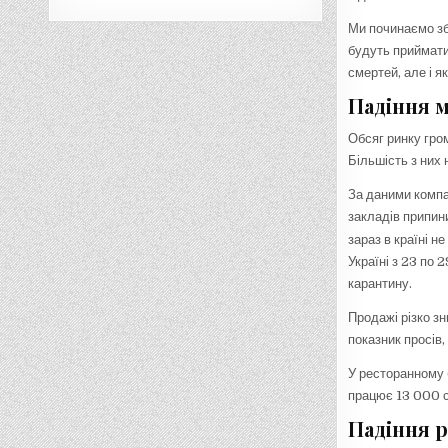
Ми починаємо зби
будуть прийматис
смертей, але і я
Падіння м
Обсяг ринку гро
Більшість з них
За даними компа
закладів припини
зараз в країні 
Україні з 23 по 
карантину.
Продажі різко зн
показник просів,
У ресторанному б
працює 13 000 с
Падіння 