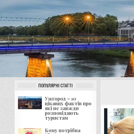
Перейти
до
вмісту
ПОПУЛЯРНІ СТАТТІ
Ужгород – 10
цікавих фактів про
які не завжди
розповідають
туристам
Кому потрібна