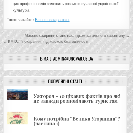
цих професіоналів залежить розвиток сучасної української
культури.
Також читайте :
Бізнес на карантині
Н
Масове ожиріння стане наслідком загального карантину →
а
← КМКС: “покарання” під маскою благодійності
в
E-MAIL: ADMIN@UNGVAR.UZ.UA
і
г
а
ПОПУЛЯРНІ СТАТТІ
ц
і
Ужгород – 10 цікавих фактів про які
я
не завжди розповідають туристам
з
а
Кому потрібна “Велика Угорщина”?
(частина 1)
п