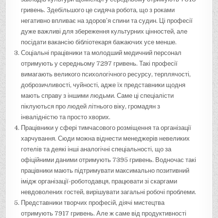
гривень. Здебільшого це сидяча робота, що з роками
негативно впливає на здоров’я спини та судин. Ці професії
дуже важливі для збереження культурних цінностей, але
посідати вакансію бібліотекаря бажаючих усе менше.
Соціальні працівники та молодший медичний персонал
отримують у середньому 7297 гривень. Такі професії
вимагають великого психологічного ресурсу, терплячості,
доброзичливості, чуйності, адже їх представники щодня
мають справу з іншими людьми. Саме ці спеціалісти
піклуються про людей літнього віку, громадян з
інвалідністю та просто хворих.
Працівники у сфері тимчасового розміщення та організації
харчування. Сюди можна віднести менеджерів невеликих
готелів та деякі інші аналогічні спеціальності, що за
офіційними даними отримують 7395 гривень. Водночас такі
працівники мають підтримувати максимально позитивний
імідж організації-роботодавця, працювати зі скаргами
невдоволених гостей, вирішувати загальні робочі проблеми.
Представники творчих професій, діячі мистецтва
отримують 7917 гривень. Але ж саме від продуктивності