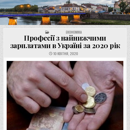
UNGVAR.UZ.UA
Перейти
до
вмісту
POSTED IN
ЕКОНОМІКА
Професії з найнижчими
зарплатами в Україні за 2020 рік
10 КВІТНЯ, 2020