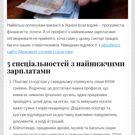
Найбільш оплачувані вакансії в Україні всім відомі – програмісти,
фінансисти, пілоти. А от професії з найнижчими зарплатами
обговорювати не прийнято, хоча саме у цьому секторі працює
багато наших співвітчизників. Наведемо відомості з
офіційного
сайту Державної служби статистики
.
5 спеціальностей з найнижчими
зарплатами
Поштарі та кур’єри у середньому отримують лише 6306
гривень. Водночас це достатньо важка професія, що
вимагає чималих фізичних зусиль, адже працівники
проводять цілий день на ногах, часто вимушені носити
важкі сумки з кореспонденцією. Додатково поштарі та
кур’єри відповідальні за доставку важливих повідомлень,
документів, а іноді й грошей.
Бібліотекарі, працівники архівів, музеїв та багатьох інших
закладів культури щомісяця у середньому отримують 7010