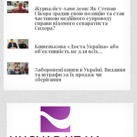
и
Журналіст-хамелеон: Як Степан
с
Сікора зрадив свою позицію та став
і
частиною медійного супроводу
справи відомого сепаратиста
в
Сидора?
Кишенькова «Доста Україна» або
об’єктивність не для всіх…
Заборонені книги в Україні. Видання
та штрафи за їх продаж чи
зберігання