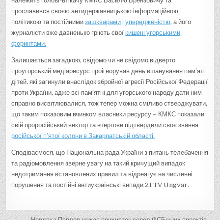
належить голові-втікачу КМКС Василю Брензовичу та
прославився своєю антидержавницькою інформаційною
політикою та постійними
зашкварами
і
упередженістю
, а його
журналісти вже давненько гріють свої
кишені угорськими
форинтами.
Залишається загадкою, свідомо чи не свідомо відверто
проугорський медіаресурс проігнорував день вшанування пам’яті
дітей, які загинули внаслідок збройної агресії Російської Федерації
проти України, адже всі пам’ятні для угорського народу дати ним
справно висвітлювалися, тож тепер можна сміливо стверджувати,
що таким показовим вчинком власники ресурсу – КМКС показали
свій проросійський вектор та вчергове підтвердили своє звання
російської п’ятої колони в Закарпатській області.
Сподіваємося, що Національна рада України з питань телебачення
та радіомовлення зверне увагу на такий кричущий випадок
недотримання встановлених правил та відреагує на численні
порушення та постійні антиукраїнські випади 21 TV Ungvar.
Невдаха Павлов шукає прихисток серед ФСБшних проектів →