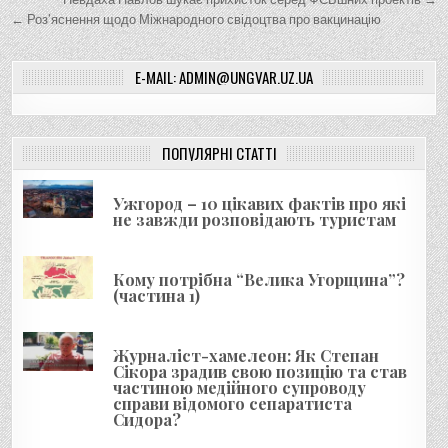
Н
а
← Роз’яснення щодо Міжнародного свідоцтва про вакцинацію
в
E-MAIL: ADMIN@UNGVAR.UZ.UA
і
г
а
ПОПУЛЯРНІ СТАТТІ
ц
і
Ужгород – 10 цікавих фактів про які
я
не завжди розповідають туристам
з
а
Кому потрібна “Велика Угорщина”?
(частина 1)
п
и
Журналіст-хамелеон: Як Степан
с
Сікора зрадив свою позицію та став
і
частиною медійного супроводу
справи відомого сепаратиста
в
Сидора?