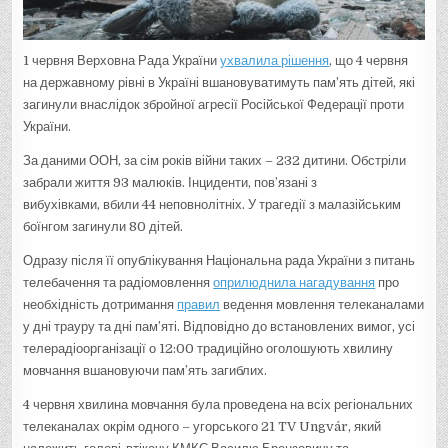
1 червня Верховна Рада України
ухвалила рішення
, що 4 червня
на державному рівні в Україні вшановуватимуть пам’ять дітей, які
загинули внаслідок збройної агресії Російської Федерації проти
України.
За даними ООН, за сім років війни таких – 232 дитини. Обстріли
забрали життя 93 малюків. Інциденти, пов’язані з
вибухівками, вбили 44 неповнолітніх. У трагедії з малазійським
боїнгом загинули 80 дітей.
Одразу після її опублікування Національна рада України з питань
телебачення та радіомовлення
оприлюднила нагадування
про
необхідність дотримання
правил
ведення мовлення телеканалами
у дні трауру та дні пам’яті. Відповідно до встановлених вимог, усі
телерадіоорганізації о 12:00 традиційно оголошують хвилину
мовчання вшановуючи пам’ять загиблих.
4 червня хвилина мовчання була проведена на всіх регіональних
телеканалах окрім одного – угорського 21 TV Ungvár, який