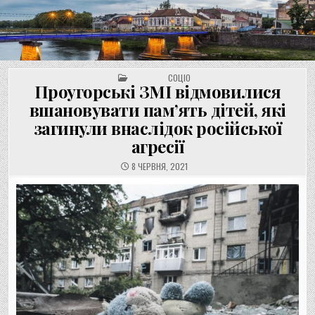
UNGVAR.UZ.UA
Перейти
до
вмісту
POSTED IN
СОЦІО
Проугорські ЗМІ відмовилися
вшановувати пам’ять дітей, які
загинули внаслідок російської
агресії
8 ЧЕРВНЯ, 2021