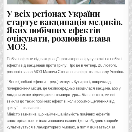
У всіх регіонах України
стартує вакцинація медиків.
Яких побічних ефектів
очікувати, розповів глава
МОЗ.
Побічні ефекти від вакцинації проти коронавірусу схожі на побічні
ефекти від вакцинації проти грипу. Про це в четвер, 25 лютого,
розповів глава МОЗ Максим Степанов в ефірі телеканалу Україна.
“Вони (побічні ефекти – ред.) можуть бути різні, наприклад,
почервоніння місця, де безпосередньо вводилася вакцина, або у
людини може підвищитися температура… Більше того, ми всі
звикли до таких побічних ефектів, коли робимо щеплення від
грипу”, – сказав він.
Міністр зазначив, що найменша кількість побічних ефектів
спостерігається в інактивованих вакцин (коли збудник хвороби
культивується в лабораторних умовах, а потім вбивається за