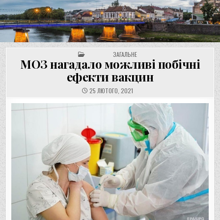
UNGVAR.UZ.UA
Перейти
до
вмісту
POSTED IN
ЗАГАЛЬНЕ
МОЗ нагадало можливі побічні
ефекти вакцин
25 ЛЮТОГО, 2021