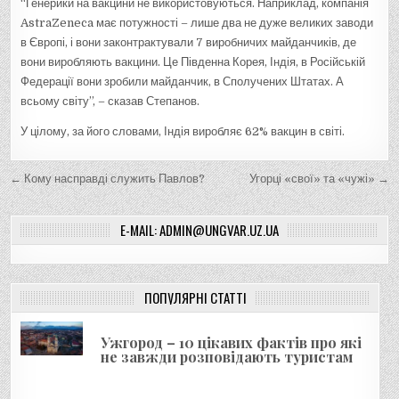
“Генерики на вакцини не використовуються. Наприклад, компанія
AstraZeneca має потужності – лише два не дуже великих заводи
в Європі, і вони законтрактували 7 виробничих майданчиків, де
вони виробляють вакцини. Це Південна Корея, Індія, в Російській
Федерації вони зробили майданчик, в Сполучених Штатах. А
всьому світу”, – сказав Степанов.
У цілому, за його словами, Індія виробляє 62% вакцин в світі.
Н
← Кому насправді служить Павлов?
Угорці «свої» та «чужі» →
а
в
E-MAIL: ADMIN@UNGVAR.UZ.UA
і
г
ПОПУЛЯРНІ СТАТТІ
а
ц
Ужгород – 10 цікавих фактів про які
і
не завжди розповідають туристам
я