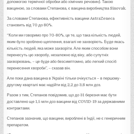
допомогою термічної обробки або хімічних речовин). Такою
вакциною, за словами Степанова, є вакцина виробництва Sinovak.
За словами Степанова, ефективність вакцини AstraZeneca
становить від 70 до 80%.
“Коли ми говоримо про 70-80%, це те, що така кількість людей,
яким було зроблено щеплення, взагалі не захворіють. Буде якась
кількість людей, яка може захворіти. Але яким способом вони
перенесуть цю хворобу, незалежно від віку, або супутніх
захворювань, – це буде або безсимптомно, або легкий спосіб
перенесення хвороби”, – сказав він.
Але поки дана вакцина в Україні тільки очікується – в першому-
другому кварталі має надійти від 2,2 до 3,8 млн доз.
Разом з тим, Степанов повідомив, що до 31 березня має бути
доставлено ще 1,5 млн доз вакцини від COVID-19 за державними
контрактами.
Степанов зазначив, що вакцини, вироблені в Індії, не є генеричним
препаратом.