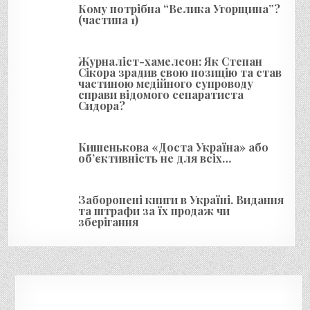
з
Кому потрібна “Велика Угорщина”?
а
(частина 1)
п
и
Журналіст-хамелеон: Як Степан
Сікора зрадив свою позицію та став
с
частиною медійного супроводу
справи відомого сепаратиста
і
Сидора?
в
Кишенькова «Доста Україна» або
об’єктивність не для всіх…
Заборонені книги в Україні. Видання
та штрафи за їх продаж чи
зберігання