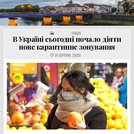
UNGVAR.UZ.UA
Перейти
до
вмісту
POSTED IN
СОЦІО
В Україні сьогодні почало діяти
нове карантинне зонування
31 СЕРПНЯ, 2020