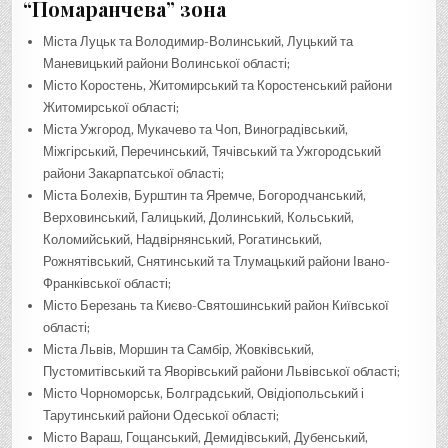
“Помаранчева” зона
Міста Луцьк та Володимир-Волинський, Луцький та
Маневицький райони Волинської області;
Місто Коростень, Житомирський та Коростенський райони
Житомирської області;
Міста Ужгород, Мукачево та Чоп, Виноградівський,
Міжгірський, Перечинський, Тячівський та Ужгородський
райони Закарпатської області;
Міста Болехів, Бурштин та Яремче, Богородчанський,
Верховинський, Галицький, Долинський, Кольський,
Коломийський, Надвірнянський, Рогатинський,
Рожнятівський, Снятинський та Тлумацький райони Івано-
Франківської області;
Місто Березань та Києво-Святошинський район Київської
області;
Міста Львів, Моршин та Самбір, Жовківський,
Пустомитівський та Яворівський райони Львівської області;
Місто Чорноморськ, Болградський, Овідіопольський і
Тарутинський райони Одеської області;
Місто Вараш, Гощанський, Демидівський, Дубенський,