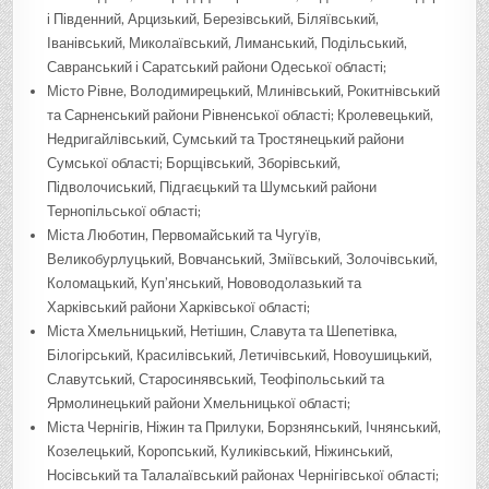
і Південний, Арцизький, Березівський, Біляївський,
Іванівський, Миколаївський, Лиманський, Подільський,
Савранський і Саратський райони Одеської області;
Місто Рівне, Володимирецький, Млинівський, Рокитнівський
та Сарненський райони Рівненської області; Кролевецький,
Недригайлівський, Сумський та Тростянецький райони
Сумської області; Борщівський, Зборівський,
Підволочиський, Підгаєцький та Шумський райони
Тернопільської області;
Міста Люботин, Первомайський та Чугуїв,
Великобурлуцький, Вовчанський, Зміївський, Золочівський,
Коломацький, Куп’янський, Нововодолазький та
Харківський райони Харківської області;
Міста Хмельницький, Нетішин, Славута та Шепетівка,
Білогірський, Красилівський, Летичівський, Новоушицький,
Славутський, Старосинявський, Теофіпольський та
Ярмолинецький райони Хмельницької області;
Міста Чернігів, Ніжин та Прилуки, Борзнянський, Ічнянський,
Козелецький, Коропський, Куликівський, Ніжинський,
Носівський та Талалаївський районах Чернігівської області;