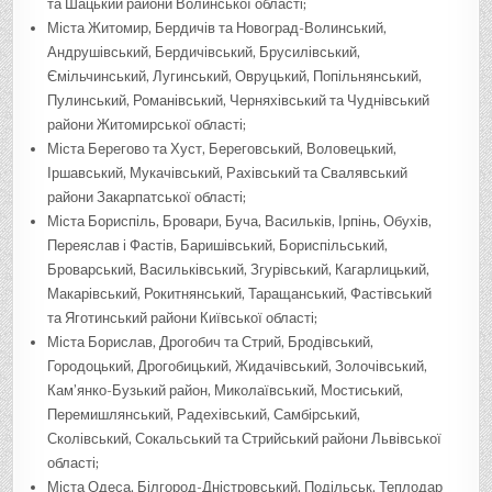
та Шацький райони Волинської області;
Міста Житомир, Бердичів та Новоград-Волинський,
Андрушівський, Бердичівський, Брусилівський,
Ємільчинський, Лугинський, Овруцький, Попільнянський,
Пулинський, Романівський, Черняхівський та Чуднівський
райони Житомирської області;
Міста Берегово та Хуст, Береговський, Воловецький,
Іршавський, Мукачівський, Рахівський та Свалявський
райони Закарпатської області;
Міста Бориспіль, Бровари, Буча, Васильків, Ірпінь, Обухів,
Переяслав і Фастів, Баришівський, Бориспільський,
Броварський, Васильківський, Згурівський, Кагарлицький,
Макарівський, Рокитнянський, Таращанський, Фастівський
та Яготинський райони Київської області;
Міста Борислав, Дрогобич та Стрий, Бродівський,
Городоцький, Дрогобицький, Жидачівський, Золочівський,
Кам’янко-Бузький район, Миколаївський, Мостиський,
Перемишлянський, Радехівський, Самбірський,
Сколівський, Сокальський та Стрийський райони Львівської
області;
Міста Одеса, Білгород-Дністровський, Подільськ, Теплодар