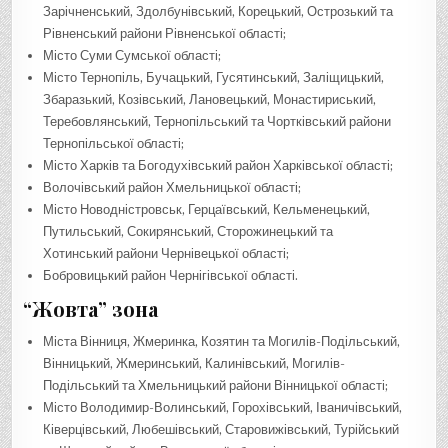
Зарічненський, Здолбунівський, Корецький, Острозький та
Рівненський райони Рівненської області;
Місто Суми Сумської області;
Місто Тернопіль, Бучацький, Гусятинський, Заліщицький,
Збаразький, Козівський, Лановецький, Монастириський,
Теребовлянський, Тернопільський та Чортківський райони
Тернопільської області;
Місто Харків та Богодухівський район Харківської області;
Волочівський район Хмельницької області;
Місто Новодністровськ, Герцаївський, Кельменецький,
Путильський, Сокирянський, Сторожинецький та
Хотинський райони Чернівецької області;
Бобровицький район Чернігівської області.
“Жовта” зона
Міста Вінниця, Жмеринка, Козятин та Могилів-Подільський,
Вінницький, Жмеринський, Калинівський, Могилів-
Подільський та Хмельницький райони Вінницької області;
Місто Володимир-Волинський, Горохівський, Іваничівський,
Ківерцівський, Любешівський, Старовижівський, Турійський