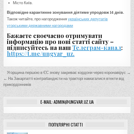
Місто Київ.
Відповідне карантинне зонування діятиме упродовж 14 днів.
Також читайте, про нагородження
українських депутатів
угорськими державними нагородами
Бажаєте своєчасно отримувати
інформацію про нові статті сайту –
підписуйтесь на наш
Телеграм-канал
:
https://t.me/ungvar_uz.
Н
Угорщина першою в ЄС знову закриває кордони через коронавірус →
а
← На Закарпатті контрабандисти на тракторі намагалися втекти від
прикордонників
в
і
E-MAIL: ADMIN@UNGVAR.UZ.UA
г
а
ц
ПОПУЛЯРНІ СТАТТІ
і