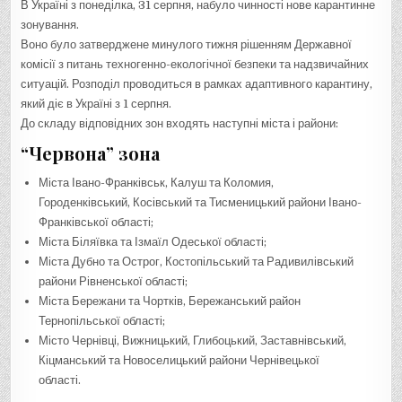
В Україні з понеділка, 31 серпня, набуло чинності нове карантинне
зонування.
Воно було затверджене минулого тижня рішенням Державної
комісії з питань техногенно-екологічної безпеки та надзвичайних
ситуацій. Розподіл проводиться в рамках адаптивного карантину,
який діє в Україні з 1 серпня.
До складу відповідних зон входять наступні міста і райони:
“Червона” зона
Міста Івано-Франківськ, Калуш та Коломия,
Городенківський, Косівський та Тисменицький райони Івано-
Франківської області;
Міста Біляївка та Ізмаїл Одеської області;
Міста Дубно та Острог, Костопільський та Радивилівський
райони Рівненської області;
Міста Бережани та Чортків, Бережанський район
Тернопільської області;
Місто Чернівці, Вижницький, Глибоцький, Заставнівський,
Кіцманський та Новоселицький райони Чернівецької
області.