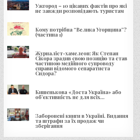
я
Ужгород – 10 цікавих фактів про які
не завжди розповідають туристам
з
а
Кому потрібна “Велика Угорщина”?
п
(частина 1)
и
с
Журналіст-хамелеон: Як Степан
і
Сікора зрадив свою позицію та став
частиною медійного супроводу
в
справи відомого сепаратиста
Сидора?
Кишенькова «Доста Україна» або
об’єктивність не для всіх…
Заборонені книги в Україні. Видання
та штрафи за їх продаж чи
зберігання