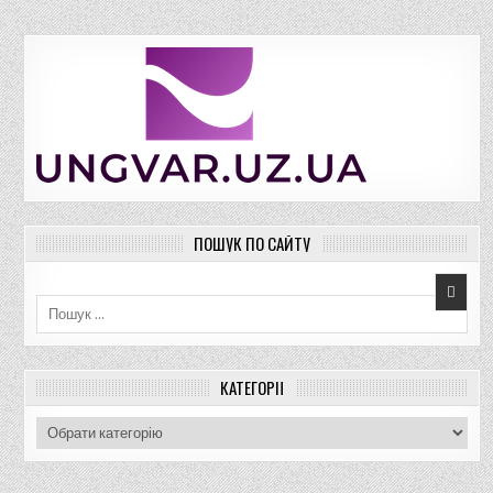
ПОШУК ПО САЙТУ
Пошук для:
КАТЕГОРІЇ
К
а
т
е