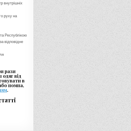
тр внутрішніх
го руху на
 та Республікою
за відповідне
ля
и рази
 одяг від
стовувати в
або помпа,
ням
.
татті