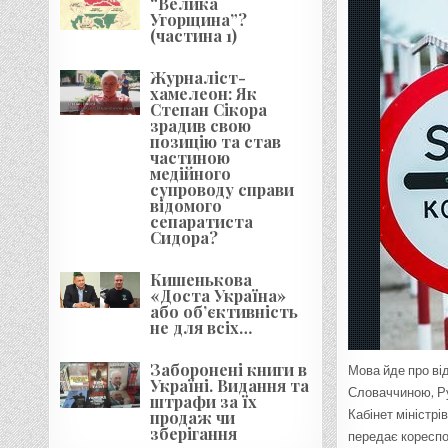
“Велика
Угорщина”?
(частина 1)
Журналіст-
хамелеон: Як
Степан Сікора
зрадив свою
позицію та став
частиною
медійного
супроводу справи
відомого
сепаратиста
Сидора?
Кишенькова
«Доста Україна»
або об’єктивність
не для всіх…
Заборонені книги в
Мова йде про ві
Україні. Видання та
Словаччиною, Р
штрафи за їх
продаж чи
Кабінет міністрі
зберігання
передає кореспо