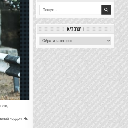
Пошук
для:
КАТЕГОРІЇ
Категорії
иною,
авний кордон. Як