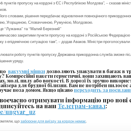
6 пунктів пропуску на кордоні з ЄС і Республікою Молдова”, – сказав мініс
ков.
 його словами, рішення передбачає відновлення повноцінного прикордонно
щею, Угорщиною, Словаччиною, Румунією, Молдовою.
це “Лужанка” та “Малий Березний”
мчасово закритими пункти пропуску на кордоні з Російською Федерацією
зку з епідемічною ситуацією там”, – додав Аваков. Міністри проголосували 
лювати роботу пунктів пропуску Державна прикордонна служба зможе піс
ішення уряду.
, що
в
акуумні мішки
дозволяють упакувати в багаж в тр
у? Компресійні пакети герметичні, вони захищають ваш
ах, молі, пилу або вогкості. В дорозі їх зручно викори
найзера для брудної білизни. Вам не потрібен пилосос 
учає поза домом. Якщо цікаво
переходить за посилан
воєчасно отримувати інформацію про нові с
ідписуйтесь на наш
Телеграм-канал
:
.me/ungvar_uz
домляли, що
заборони для виїзду за кордон немає
.