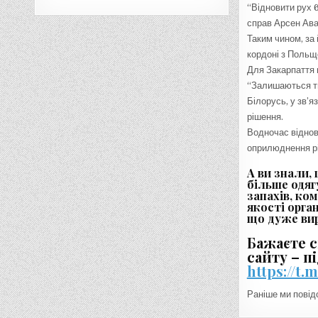
“Відновити рух 6
справ Арсен Ава
Таким чином, за
кордоні з Поль
Для Закарпаття 
“Залишаються ти
Білорусь, у зв’я
рішення.
Водночас віднов
оприлюднення р
А ви знали
більше одяг
запахів, ком
якості орга
що дуже вир
Бажаєте с
сайту – п
https://t
Раніше ми пові