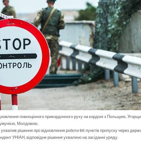
дновлення повноцінного прикордонного руху на кордоні з Польщею, Угорщ
умунією, Молдовою.
в ухвалив рішення про відновлення роботи 66 пунктів пропуску через держ
ндент УНІАН, відповідне рішення ухвалено на засіданні уряду.