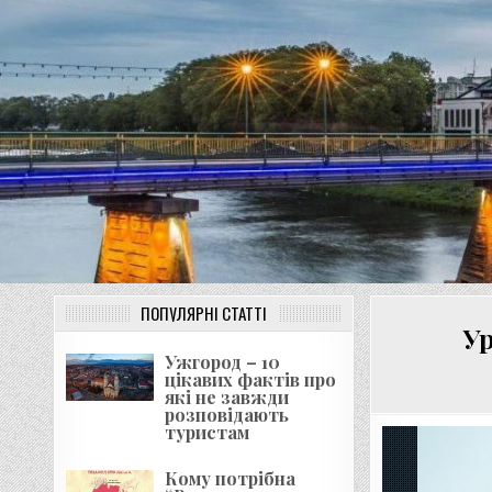
Перейти
до
вмісту
ПОПУЛЯРНІ СТАТТІ
Ур
Ужгород – 10
цікавих фактів про
які не завжди
розповідають
туристам
Кому потрібна