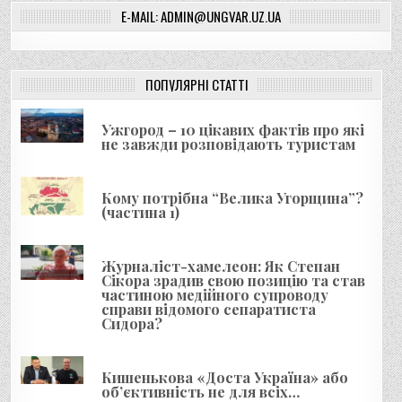
E-MAIL: ADMIN@UNGVAR.UZ.UA
і
г
а
ПОПУЛЯРНІ СТАТТІ
ц
і
Ужгород – 10 цікавих фактів про які
я
не завжди розповідають туристам
з
а
Кому потрібна “Велика Угорщина”?
(частина 1)
п
и
Журналіст-хамелеон: Як Степан
с
Сікора зрадив свою позицію та став
і
частиною медійного супроводу
справи відомого сепаратиста
в
Сидора?
Кишенькова «Доста Україна» або
об’єктивність не для всіх…