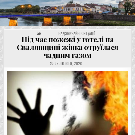
UNGVAR.UZ.UA
Перейти
до
вмісту
POSTED IN
НАДЗВИЧАЙНІ СИТУАЦІЇ
Під час пожежі у готелі на
Свалявщині жінка отруїлася
чадним газом
25 ЛЮТОГО, 2020