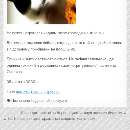
На пожежі отруїлася чадним газом громадянка 1964 р.н..
Вогнем пошкоджено бойлер, вхідні двері та майно, що зберігалось
в підсобному приміщенні на площі 2 м2.
Причина й збитки встановлюються. На гасіння залучались дві
одиниці техніки 9-ї державної пожежно-рятувальної частини м.
Свалява.
25 лютого 2020р.
Теги:
пожежа
,
готель
,
отруєння
Позначено
Надзвичайні ситуації
Н
Унаслідок пожежі на Берегівщині загинув власник будинку →
а
← На Тячівщині горів гараж із мансардою-магазином
в