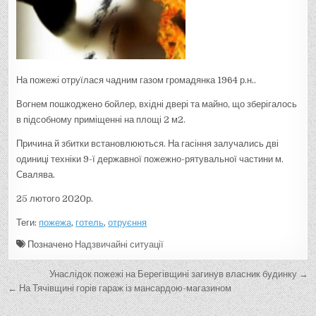
На пожежі отруїлася чадним газом громадянка 1964 р.н..
Вогнем пошкоджено бойлер, вхідні двері та майно, що зберігалось
в підсобному приміщенні на площі 2 м2.
Причина й збитки встановлюються. На гасіння залучались дві
одиниці техніки 9-ї державної пожежно-рятувальної частини м.
Свалява.
25 лютого 2020р.
Теги:
пожежа
,
готель
,
отруєння
Позначено
Надзвичайні ситуації
Н
Унаслідок пожежі на Берегівщині загинув власник будинку →
а
← На Тячівщині горів гараж із мансардою-магазином
в