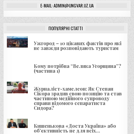
E-MAIL: ADMIN@UNGVAR.UZ.UA
і
г
а
ПОПУЛЯРНІ СТАТТІ
ц
і
Ужгород – 10 цікавих фактів про які
я
не завжди розповідають туристам
з
а
Кому потрібна “Велика Угорщина”?
(частина 1)
п
и
Журналіст-хамелеон: Як Степан
с
Сікора зрадив свою позицію та став
і
частиною медійного супроводу
справи відомого сепаратиста
в
Сидора?
Кишенькова «Доста Україна» або
об’єктивність не для всіх…