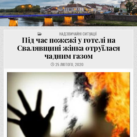
UNGVAR.UZ.UA
Перейти
до
вмісту
POSTED IN
НАДЗВИЧАЙНІ СИТУАЦІЇ
Під час пожежі у готелі на
Свалявщині жінка отруїлася
чадним газом
25 ЛЮТОГО, 2020