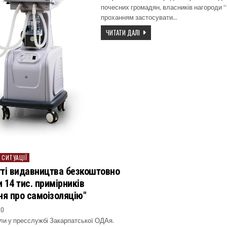
почесних громадян, власників нагороди “
проханням застосувати…
ЧИТАТИ ДАЛІ
 СИТУАЦІЇ
ті видавництва безкоштовно
 14 тис. примірників
ня про самоізоляцію"
20
ли у пресслужбі Закарпатської ОДАя.