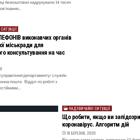
мці безкоштовно надрукували 14 тисяч
бов’язання…
 СИТУАЦІЇ
ЕФОНІВ виконавчих органів
ої міськради для
го консультування на час
20
/управління/департаменту/ служби
онна пошта Відділ по роботі з
остійними…
НАДЗВИЧАЙНІ СИТУАЦІЇ
Posted
in
Що робити, якщо ви запідозри
коронавірус. Алгоритм дій
18 БЕРЕЗНЯ, 2020
Вік нових семи хворих, виявлених 17 бере