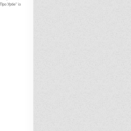
Про Урбе” із