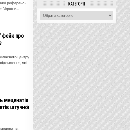
КАТЕГОРІЇ
чної референс-
’я України…
Категорії
" фейк про
є
обласного центру
відомлення, які
ь меценатів
атів штучної
 меценатів,