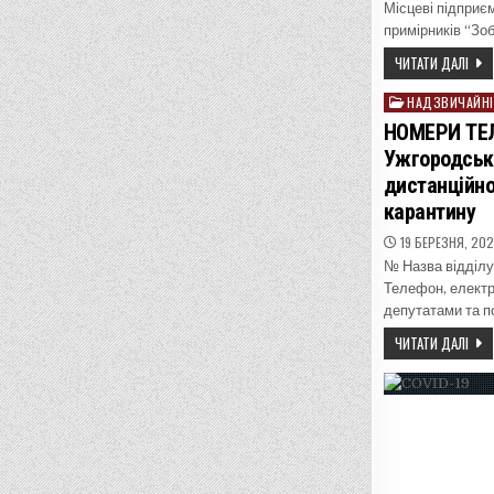
Місцеві підприє
примірників “Зо
ЧИТАТИ ДАЛІ
НАДЗВИЧАЙНІ
Posted
in
НОМЕРИ ТЕЛ
Ужгородськ
дистанційно
карантину
19 БЕРЕЗНЯ, 20
№ Назва відділу
Телефон, електр
депутатами та п
ЧИТАТИ ДАЛІ