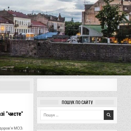
ПОШУК ПО САЙТУ
зі "чисте"
Пошук
для:
здоров’я МОЗ: