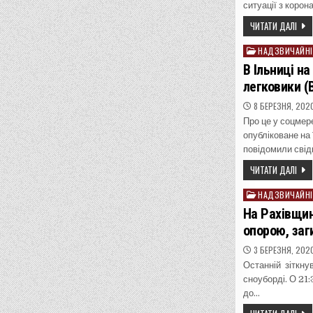
ситуації з корон
ЧИТАТИ ДАЛІ
НАДЗВИЧАЙНІ
Posted
in
В Ільниці н
легковики (
8 БЕРЕЗНЯ, 202
Про це у соцмер
опубліковане на
повідомили свідк
ЧИТАТИ ДАЛІ
НАДЗВИЧАЙНІ
Posted
in
На Рахівщин
опорою, заг
3 БЕРЕЗНЯ, 202
Останній зіткну
сноуборді. О 21:
до…