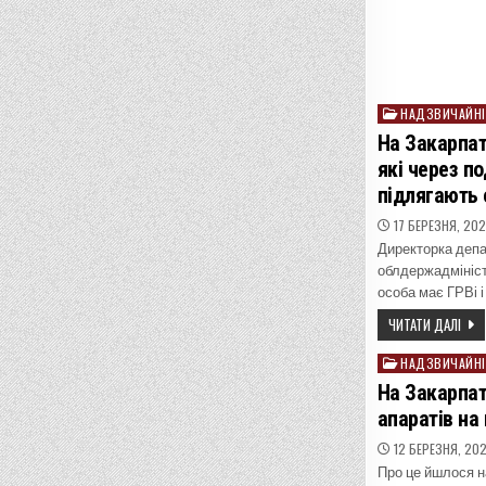
НАДЗВИЧАЙНІ
Posted
in
На Закарпатт
які через по
підлягають 
17 БЕРЕЗНЯ, 20
Директорка депа
облдержадмініст
особа має ГРВі 
ЧИТАТИ ДАЛІ
НАДЗВИЧАЙНІ
Posted
in
На Закарпат
апаратів на
12 БЕРЕЗНЯ, 20
Про це йшлося н