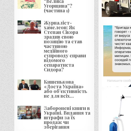
“Велика
Угорщина”?
(частина 1)
Журналіст-
хамелеон: Як
Степан Сікора
зрадив свою
позицію та став
частиною
медійного
супроводу справи
відомого
сепаратиста
Сидора?
Кишенькова
«Доста Україна»
або об’єктивність
не для всіх…
Заборонені книги в
Україні. Видання та
штрафи за їх
продаж чи
зберігання