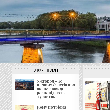
Перейти
до
вмісту
ПОПУЛЯРНІ СТАТТІ
Ужгород – 10
цікавих фактів про
які не завжди
розповідають
туристам
Кому потрібна