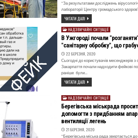
“За результатами досліджень вірусологі
лабораторії Центру громадського здоров
ЧИТАТИ ДАЛІ
НАДЗВИЧАЙНІ СИТУАЦІЇ
Posted
in
В Ужгороді почали "розганяти
"санітарну обробку", що грабу
22 БЕРЕЗНЯ, 2020
Сьогодні до користувачів месенджерів з 
Закарпаття почали надходити фейкові по
раніше були…
ЧИТАТИ ДАЛІ
НАДЗВИЧАЙНІ СИТУАЦІЇ
Posted
in
Берегівська міськрада просит
допомогти з придбанням апар
вентиляції легень
21 БЕРЕЗНЯ, 2020
“Берегівська міська рада звертається до