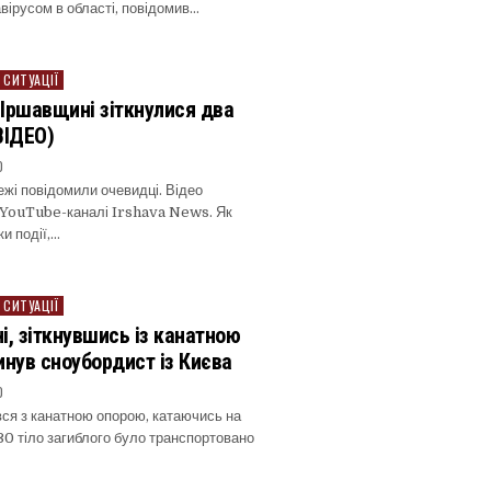
авірусом в області, повідомив…
 СИТУАЦІЇ
а Іршавщині зіткнулися два
ВІДЕО)
0
ежі повідомили очевидці. Відео
 YouTube-каналі Irshava News. Як
и події,…
 СИТУАЦІЇ
і, зіткнувшись із канатною
инув сноубордист із Києва
0
вся з канатною опорою, катаючись на
30 тіло загиблого було транспортовано