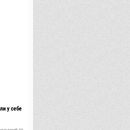
ли у себе
зня такий: 44-