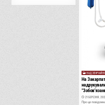
НАДЗВИЧАЙНІ
Posted
in
На Закарпат
надрукували
"Зобов’язан
21 БЕРЕЗНЯ, 20
Про це повідоми