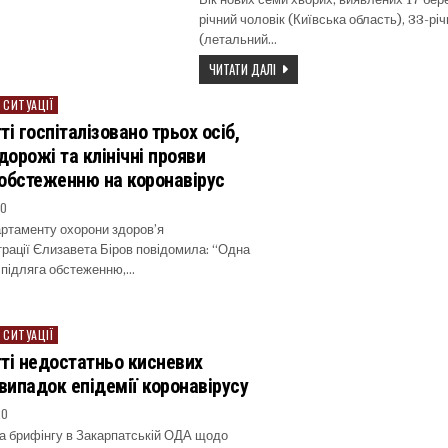
річний чоловік (Київська область), 33-річ
(летальний…
ЧИТАТИ ДАЛІ
 СИТУАЦІЇ
і госпіталізовано трьох осіб,
дорожі та клінічні прояви
обстеженню на коронавірус
20
ртаменту охорони здоров’я
рації Єлизавета Біров повідомила: “Одна
і підляга обстеженню,…
 СИТУАЦІЇ
ті недостатньо кисневих
 випадок епідемії коронавірусу
20
а брифінгу в Закарпатській ОДА щодо