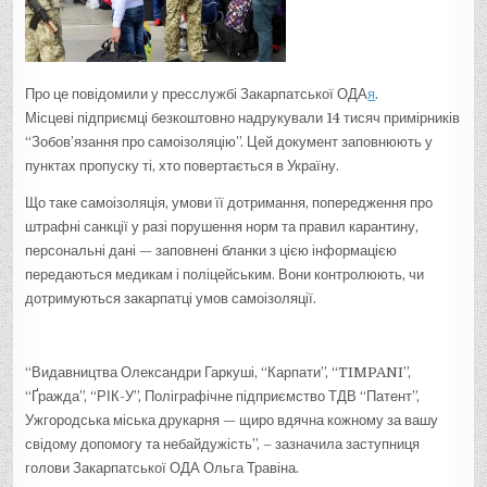
Про це повідомили у пресслужбі Закарпатської ОДА
я
.
Місцеві підприємці безкоштовно надрукували 14 тисяч примірників
“Зобов’язання про самоізоляцію”. Цей документ заповнюють у
пунктах пропуску ті, хто повертається в Україну.
Що таке самоізоляція, умови її дотримання, попередження про
штрафні санкції у разі порушення норм та правил карантину,
персональні дані — заповнені бланки з цією інформацією
передаються медикам і поліцейським. Вони контролюють, чи
дотримуються закарпатці умов самоізоляції.
“Видавництва Олександри Гаркуші, “Карпати”, “TIMPANI”,
“Ґражда”, “РІК-У”, Поліграфічне підприємство ТДВ “Патент”,
Ужгородська міська друкарня — щиро вдячна кожному за вашу
свідому допомогу та небайдужість”, – зазначила заступниця
голови Закарпатської ОДА Ольга Травіна.