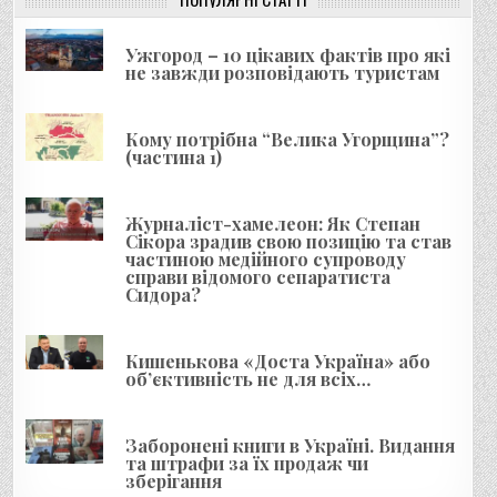
і
я
Ужгород – 10 цікавих фактів про які
не завжди розповідають туристам
з
а
Кому потрібна “Велика Угорщина”?
п
(частина 1)
и
с
Журналіст-хамелеон: Як Степан
і
Сікора зрадив свою позицію та став
частиною медійного супроводу
в
справи відомого сепаратиста
Сидора?
Кишенькова «Доста Україна» або
об’єктивність не для всіх…
Заборонені книги в Україні. Видання
та штрафи за їх продаж чи
зберігання