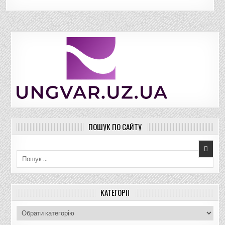
ПОШУК ПО САЙТУ
Пошук для:
КАТЕГОРІЇ
К
а