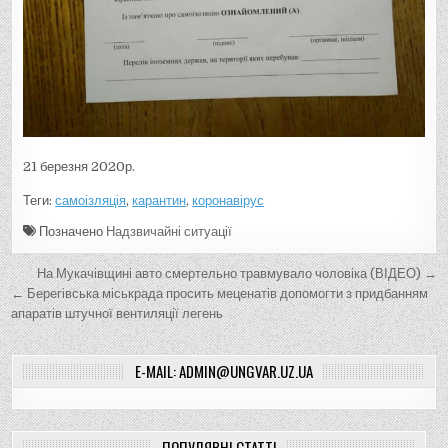
21 березня 2020р.
Теги:
самоізляція
,
карантин
,
коронавірус
Позначено
Надзвичайні ситуації
Н
На Мукачівщині авто смертельно травмувало чоловіка (ВІДЕО) →
а
← Берегівська міськрада просить меценатів допомогти з придбанням
апаратів штучної вентиляції легень
в
і
E-MAIL: ADMIN@UNGVAR.UZ.UA
г
а
ц
ПОПУЛЯРНІ СТАТТІ