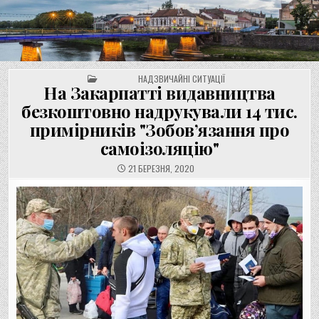
UNGVAR.UZ.UA
Перейти
до
вмісту
POSTED IN
НАДЗВИЧАЙНІ СИТУАЦІЇ
На Закарпатті видавництва
безкоштовно надрукували 14 тис.
примірників "Зобов’язання про
самоізоляцію"
21 БЕРЕЗНЯ, 2020