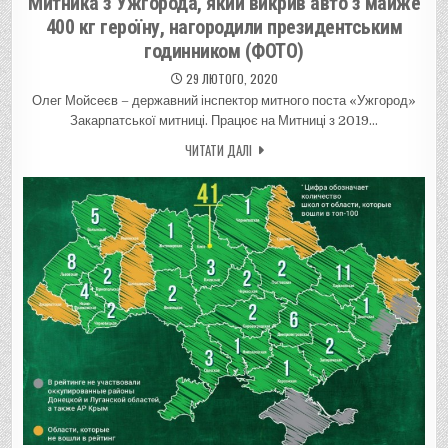
Митника з Ужгорода, який викрив авто з майже
400 кг героїну, нагородили президентським
годинником (ФОТО)
29 ЛЮТОГО, 2020
Олег Мойсеєв – державний інспектор митного поста «Ужгород»
Закарпатської митниці. Працює на Митниці з 2019…
ЧИТАТИ ДАЛІ