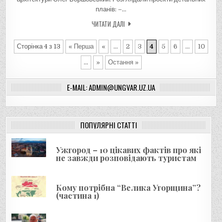
планів: –…
ЧИТАТИ ДАЛІ
Сторінка 4 з 13
« Перша
«
...
2
3
4
5
6
...
10
...
»
Остання »
E-MAIL: ADMIN@UNGVAR.UZ.UA
ПОПУЛЯРНІ СТАТТІ
Ужгород – 10 цікавих фактів про які
не завжди розповідають туристам
Кому потрібна “Велика Угорщина”?
(частина 1)