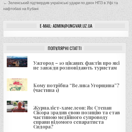
а
← Зеленський підтвердив українські удари по двох НПЗ в Уфі та
в
нафтобазі на Кубані
і
г
E-MAIL: ADMIN@UNGVAR.UZ.UA
а
ц
і
ПОПУЛЯРНІ СТАТТІ
я
Ужгород – 10 цікавих фактів про які
з
не завжди розповідають туристам
а
п
Кому потрібна “Велика Угорщина”?
и
(частина 1)
с
і
Журналіст-хамелеон: Як Степан
Сікора зрадив свою позицію та став
в
частиною медійного супроводу
справи відомого сепаратиста
Сидора?