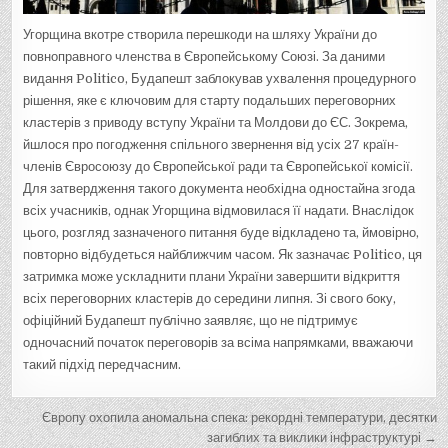
Угорщина вкотре створила перешкоди на шляху України до
повноправного членства в Європейському Союзі. За даними
видання Politico, Будапешт заблокував ухвалення процедурного
рішення, яке є ключовим для старту подальших переговорних
кластерів з приводу вступу України та Молдови до ЄС. Зокрема,
йшлося про погодження спільного звернення від усіх 27 країн-
членів Євросоюзу до Європейської ради та Європейської комісії.
Для затвердження такого документа необхідна одностайна згода
всіх учасників, однак Угорщина відмовилася її надати. Внаслідок
цього, розгляд зазначеного питання буде відкладено та, ймовірно,
повторно відбудеться найближчим часом. Як зазначає Politico, ця
затримка може ускладнити плани України завершити відкриття
всіх переговорних кластерів до середини липня. Зі свого боку,
офіційний Будапешт публічно заявляє, що не підтримує
одночасний початок переговорів за всіма напрямками, вважаючи
такий підхід передчасним.
Н
Європу охопила аномальна спека: рекордні температури, десятки
загиблих та виклики інфраструктурі →