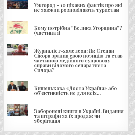
Ужгород – 10 цікавих фактів про які
з
не завжди розповідають туристам
а
п
Кому потрібна “Велика Угорщина”?
и
(частина 1)
с
і
Журналіст-хамелеон: Як Степан
Сікора зрадив свою позицію та став
в
частиною медійного супроводу
справи відомого сепаратиста
Сидора?
Кишенькова «Доста Україна» або
об’єктивність не для всіх…
Заборонені книги в Україні. Видання
та штрафи за їх продаж чи
зберігання