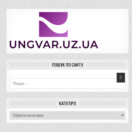
ПОШУК ПО САЙТУ
Пошук для:
КАТЕГОРІЇ
К
а
т
е