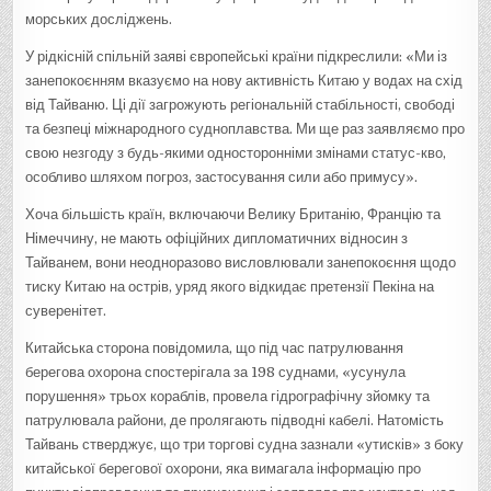
морських досліджень.
У рідкісній спільній заяві європейські країни підкреслили: «Ми із
занепокоєнням вказуємо на нову активність Китаю у водах на схід
від Тайваню. Ці дії загрожують регіональній стабільності, свободі
та безпеці міжнародного судноплавства. Ми ще раз заявляємо про
свою незгоду з будь-якими односторонніми змінами статус-кво,
особливо шляхом погроз, застосування сили або примусу».
Хоча більшість країн, включаючи Велику Британію, Францію та
Німеччину, не мають офіційних дипломатичних відносин з
Тайванем, вони неодноразово висловлювали занепокоєння щодо
тиску Китаю на острів, уряд якого відкидає претензії Пекіна на
суверенітет.
Китайська сторона повідомила, що під час патрулювання
берегова охорона спостерігала за 198 суднами, «усунула
порушення» трьох кораблів, провела гідрографічну зйомку та
патрулювала райони, де пролягають підводні кабелі. Натомість
Тайвань стверджує, що три торгові судна зазнали «утисків» з боку
китайської берегової охорони, яка вимагала інформацію про