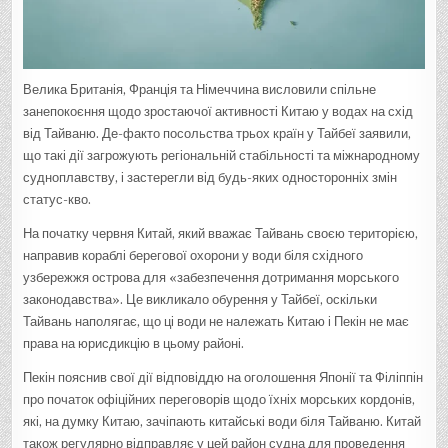
Велика Британія, Франція та Німеччина висловили спільне
занепокоєння щодо зростаючої активності Китаю у водах на схід
від Тайваню. Де-факто посольства трьох країн у Тайбеї заявили,
що такі дії загрожують регіональній стабільності та міжнародному
судноплавству, і застерегли від будь-яких односторонніх змін
статус-кво.
На початку червня Китай, який вважає Тайвань своєю територією,
направив кораблі берегової охорони у води біля східного
узбережжя острова для «забезпечення дотримання морського
законодавства». Це викликало обурення у Тайбеї, оскільки
Тайвань наполягає, що ці води не належать Китаю і Пекін не має
права на юрисдикцію в цьому районі.
Пекін пояснив свої дії відповіддю на оголошення Японії та Філіппін
про початок офіційних переговорів щодо їхніх морських кордонів,
які, на думку Китаю, зачіпають китайські води біля Тайваню. Китай
також регулярно відправляє у цей район судна для проведення