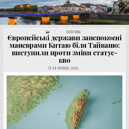
UNGVAR.UZ.UA
Перейти
до
вмісту
POSTED IN
ПОЛІТИКА
Європейські держави занепокоєні
маневрами Китаю біля Тайваню:
виступили проти зміни статус-
кво
24 ЧЕРВНЯ, 2026