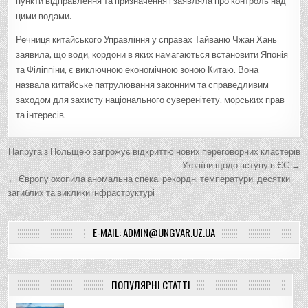
пункти відправлення та призначення і заявляла про контроль над
цими водами.
Речниця китайського Управління у справах Тайваню Чжан Хань
заявила, що води, кордони в яких намагаються встановити Японія
та Філіппіни, є виключною економічною зоною Китаю. Вона
назвала китайське патрулювання законним та справедливим
заходом для захисту національного суверенітету, морських прав
та інтересів.
Н
Напруга з Польщею загрожує відкриттю нових переговорних кластерів
а
України щодо вступу в ЄС →
← Європу охопила аномальна спека: рекордні температури, десятки
в
загиблих та виклики інфраструктурі
і
г
E-MAIL: ADMIN@UNGVAR.UZ.UA
а
ц
і
ПОПУЛЯРНІ СТАТТІ
я