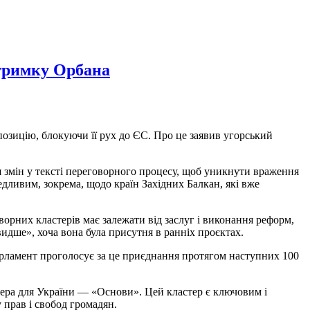
дтримку Орбана
озицію, блокуючи її рух до ЄС. Про це заявив угорський
 змін у тексті переговорного процесу, щоб уникнути враження
дливим, зокрема, щодо країн Західних Балкан, які вже
ворних кластерів має залежати від заслуг і виконання реформ,
видше», хоча вона була присутня в ранніх проєктах.
арламент проголосує за це приєднання протягом наступних 100
тера для України — «Основи». Цей кластер є ключовим і
 прав і свобод громадян.