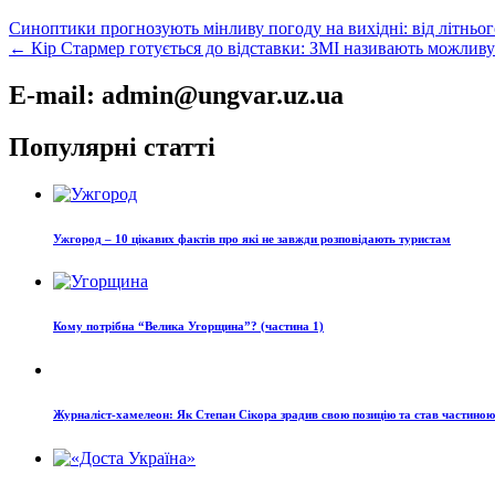
Навігація
Синоптики прогнозують мінливу погоду на вихідні: від літньог
← Кір Стармер готується до відставки: ЗМІ називають можливу
записів
E-mail: admin@ungvar.uz.ua
Популярні статті
Ужгород – 10 цікавих фактів про які не завжди розповідають туристам
Кому потрібна “Велика Угорщина”? (частина 1)
Журналіст-хамелеон: Як Степан Сікора зрадив свою позицію та став частино