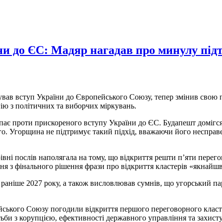
и до ЄС: Мадяр нагадав про минулу пі
вав вступ України до Європейського Союзу, тепер змінив свою п
ію з політичних та виборчих міркувань.
пає проти прискореного вступу України до ЄС. Будапешт домігся
го. Угорщина не підтримує такий підхід, вважаючи його несправе
вні послів наполягала на тому, що відкриття решти п’яти перего
ння з фінального рішення фрази про відкриття кластерів «якнайш
 раніше 2027 року, а також висловлював сумнів, що угорський п
пейського Союзу погодили відкриття першого переговорного клас
ьби з корупцією, ефективності державного управління та захисту