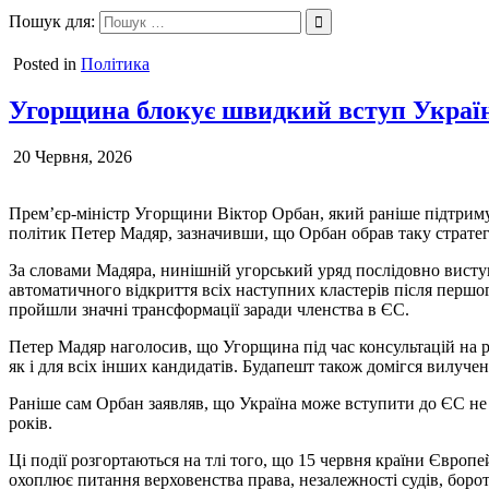
Перейти
Пошук для:
Ungvar.uz.ua
до
вмісту
Posted in
Політика
Угорщина блокує швидкий вступ Україн
20 Червня, 2026
Прем’єр-міністр Угорщини Віктор Орбан, який раніше підтриму
політик Петер Мадяр, зазначивши, що Орбан обрав таку стратег
За словами Мадяра, нинішній угорський уряд послідовно висту
автоматичного відкриття всіх наступних кластерів після першо
пройшли значні трансформації заради членства в ЄС.
Петер Мадяр наголосив, що Угорщина під час консультацій на рі
як і для всіх інших кандидатів. Будапешт також домігся вилуче
Раніше сам Орбан заявляв, що Україна може вступити до ЄС не
років.
Ці події розгортаються на тлі того, що 15 червня країни Євро
охоплює питання верховенства права, незалежності судів, борот