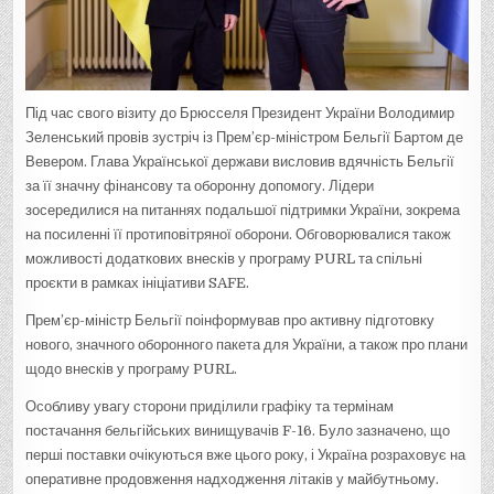
Під час свого візиту до Брюсселя Президент України Володимир
Зеленський провів зустріч із Прем’єр-міністром Бельгії Бартом де
Вевером. Глава Української держави висловив вдячність Бельгії
за її значну фінансову та оборонну допомогу. Лідери
зосередилися на питаннях подальшої підтримки України, зокрема
на посиленні її протиповітряної оборони. Обговорювалися також
можливості додаткових внесків у програму PURL та спільні
проєкти в рамках ініціативи SAFE.
Прем’єр-міністр Бельгії поінформував про активну підготовку
нового, значного оборонного пакета для України, а також про плани
щодо внесків у програму PURL.
Особливу увагу сторони приділили графіку та термінам
постачання бельгійських винищувачів F-16. Було зазначено, що
перші поставки очікуються вже цього року, і Україна розраховує на
оперативне продовження надходження літаків у майбутньому.