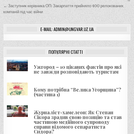
а
← Заступник керівника ОП: Закарпаття прийняло 400 релокованих
в
компаній під час війни
і
г
E-MAIL: ADMIN@UNGVAR.UZ.UA
а
ц
і
ПОПУЛЯРНІ СТАТТІ
я
Ужгород – 10 цікавих фактів про які
з
не завжди розповідають туристам
а
п
Кому потрібна “Велика Угорщина”?
и
(частина 1)
с
і
Журналіст-хамелеон: Як Степан
Сікора зрадив свою позицію та став
в
частиною медійного супроводу
справи відомого сепаратиста
Сидора?