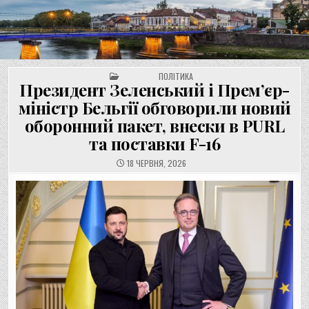
UNGVAR.UZ.UA
Перейти
до
вмісту
POSTED IN
ПОЛІТИКА
Президент Зеленський і Прем’єр-
міністр Бельгії обговорили новий
оборонний пакет, внески в PURL
та поставки F-16
18 ЧЕРВНЯ, 2026