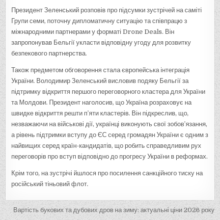
Президент Зеленський розповів про підсумки зустрічей на саміті
Групи семи, поточну дипломатичну ситуацію та співпрацю з
міжнародними партнерами у форматі Drone Deals. Він
запропонував Бельгії укласти відповідну угоду для розвитку
безпекового партнерства.
Також предметом обговорення стала європейська інтеграція
України. Володимир Зеленський висловив подяку Бельгії за
підтримку відкриття першого переговорного кластера для України
та Молдови. Президент наголосив, що Україна розраховує на
швидке відкриття решти п’яти кластерів. Він підкреслив, що,
незважаючи на військові дії, українці виконують свої зобов’язання,
а рівень підтримки вступу до ЄС серед громадян України є одним з
найвищих серед країн-кандидатів, що робить справедливим рух
переговорів про вступ відповідно до прогресу України в реформах.
Крім того, на зустрічі йшлося про посилення санкційного тиску на
російський тіньовий флот.
Н
Вартість букових та дубових дров на зиму: актуальні ціни 2026 року
→