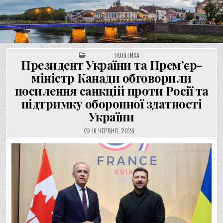
UNGVAR.UZ.UA
Перейти
до
вмісту
POSTED IN
ПОЛІТИКА
Президент України та Прем’єр-
міністр Канади обговорили
посилення санкцій проти Росії та
підтримку оборонної здатності
України
16 ЧЕРВНЯ, 2026