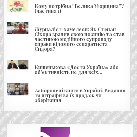
п
Кому потрібна “Велика Угорщина”?
и
(частина 1)
с
і
Журналіст-хамелеон: Як Степан
Сікора зрадив свою позицію та став
в
частиною медійного супроводу
справи відомого сепаратиста
Сидора?
Кишенькова «Доста Україна» або
об’єктивність не для всіх…
Заборонені книги в Україні. Видання
та штрафи за їх продаж чи
зберігання