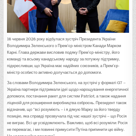
16 червня 2026 року відбулася зустріч Президента України
Володимира Зеленського з Прем’єр-міністром Канади Марком
Карні. Глава держави висловив подяку Прем’єр-міністру, його
команді та всьому канадському народу за потужну підтримку,
підкресливши, що Україна має надійних союзників, а Прем’єр-
міністр особисто активно долучається до допомоги.
За словами Володимира Зеленського, на зустрічі у форматі G7 –
Україна партнери підтримали ідеї щодо нарощування енергетичної
допомоги, постачання ракет для систем Patriot, а також надання
ліцензій для розширення виробництва озброєнь. Президент також
відзначив, що “всі розуміють – і я дякую Марку за його тверду
позицію, яка справді прозвучала під час нашої зустрічі – що Росія
не виграє. Всі це усвідомлюють. Важливо, щоб всі розуміли: Росія
не перемагає, і ми повинні примусити Путіна припинити цю війну.