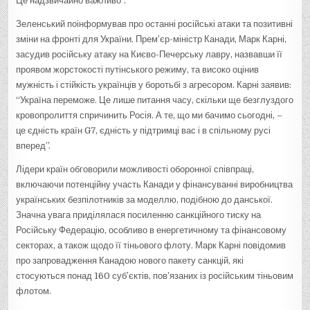
Це надзвичайно важливо”.
Зеленський поінформував про останні російські атаки та позитивні
зміни на фронті для України. Прем’єр-міністр Канади, Марк Карні,
засудив російську атаку на Києво-Печерську лавру, назвавши її
проявом жорстокості путінського режиму, та високо оцінив
мужність і стійкість українців у боротьбі з агресором. Карні заявив:
“Україна переможе. Це лише питання часу, скільки ще безглуздого
кровопролиття спричинить Росія. А те, що ми бачимо сьогодні, –
це єдність країн G7, єдність у підтримці вас і в спільному русі
вперед”.
Лідери країн обговорили можливості оборонної співпраці,
включаючи потенційну участь Канади у фінансуванні виробництва
українських безпілотників за моделлю, подібною до данської.
Значна увага приділялася посиленню санкційного тиску на
Російську Федерацію, особливо в енергетичному та фінансовому
секторах, а також щодо її тіньового флоту. Марк Карні повідомив
про запровадження Канадою нового пакету санкцій, які
стосуються понад 160 суб’єктів, пов’язаних із російським тіньовим
флотом.