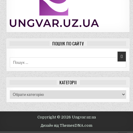
ПОШУК ПО САЙТУ
Пошук для:
КАТЕГОРІЇ
К
а
т
е
г
Copyright © 2026 Ungvar.uz.ua
о
Дизайн від ThemesDNA.com
р