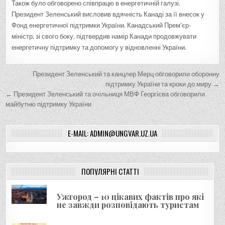
Також було обговорено співпрацю в енергетичній галузі.
Президент Зеленський висловив вдячність Канаді за її внесок у
Фонд енергетичної підтримки України. Канадський Прем’єр-
міністр, зі свого боку, підтвердив намір Канади продовжувати
енергетичну підтримку та допомогу у відновленні України.
Н
Президент Зеленський та канцлер Мерц обговорили оборонну
а
підтримку України та кроки до миру →
← Президент Зеленський та очільниця МВФ Георгієва обговорили
в
майбутню підтримку України
і
г
E-MAIL: ADMIN@UNGVAR.UZ.UA
а
ц
і
ПОПУЛЯРНІ СТАТТІ
я
Ужгород – 10 цікавих фактів про які
з
не завжди розповідають туристам
а