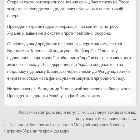
Сторони також обговорили посилення санкційного тиску на Росію,
зокрема запровадження додаткових обмежень у енергетичній
сфері.
Президент України надав інформацію про критичну потребу
України у зміцненні її системи протиповітряної оборони.
Особливу увагу приділили співпраці у енергетичному секторі.
Володимир Зеленський подякував Швейцарії за її внесок у
підвищення енергетичної стабільності України протягом минулого
зимового періоду. Він підкреслив, що Україна сподівається на
подальшу підтримку Швейцарії через внески до Фонду підтримки
енергетики України та фінансування закупівлі природного газу.
На завершення, Володимир Зеленський запросив швейцарського
Президента відвідати Україну з офіційним візитом.
Н
Жорсткий контроль після вступу: як ЄС планує захищатися від
а
порушень з боку нових членів →
← Президент Зеленський та канцлер Мерц обговорили оборонну
в
підтримку України та кроки до миру
і