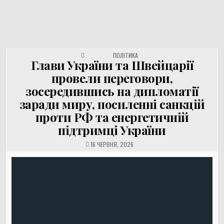
UNGVAR.UZ.UA
Перейти
до
вмісту
POSTED IN
ПОЛІТИКА
Глави України та Швейцарії
провели переговори,
зосередившись на дипломатії
заради миру, посиленні санкцій
проти РФ та енергетичній
підтримці України
16 ЧЕРВНЯ, 2026