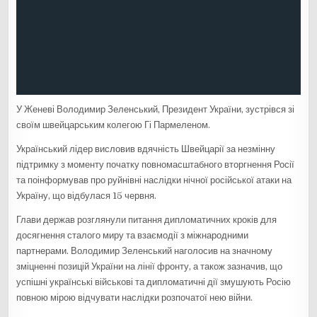
У Женеві Володимир Зеленський, Президент України, зустрівся зі
своїм швейцарським колегою Гі Пармеленом.
Український лідер висловив вдячність Швейцарії за незмінну
підтримку з моменту початку повномасштабного вторгнення Росії
та поінформував про руйнівні наслідки нічної російської атаки на
Україну, що відбулася 15 червня.
Глави держав розглянули питання дипломатичних кроків для
досягнення сталого миру та взаємодії з міжнародними
партнерами. Володимир Зеленський наголосив на значному
зміцненні позицій України на лінії фронту, а також зазначив, що
успішні українські військові та дипломатичні дії змушують Росію
повною мірою відчувати наслідки розпочатої нею війни.