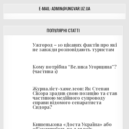
г
E-MAIL: ADMIN@UNGVAR.UZ.UA
а
ц
і
ПОПУЛЯРНІ СТАТТІ
я
Ужгород – 10 цікавих фактів про які
з
не завжди розповідають туристам
а
п
Кому потрібна “Велика Угорщина”?
и
(частина 1)
с
і
Журналіст-хамелеон: Як Степан
Сікора зрадив свою позицію та став
в
частиною медійного супроводу
справи відомого сепаратиста
Сидора?
Кишенькова «Доста Україна» або
об’єктивність не для всіх…