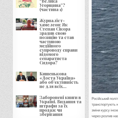
“Велика
Угорщина”?
(частина 1)
Журналіст-
хамелеон: Як
Степан Сікора
зрадив свою
позицію та став
частиною
медійного
супроводу справи
відомого
сепаратиста
Сидора?
Кишенькова
«Доста Україна»
або об’єктивність
не для всіх…
Заборонені книги в
Російський політ
Україні. Видання та
транспортують н
штрафи за їх
продаж чи
зміни курсу іно
зберігання
через розлив наф