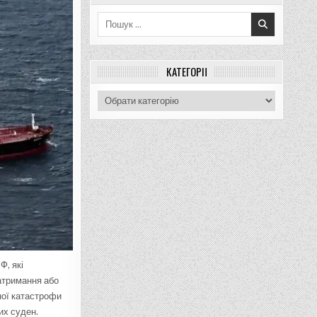
Пошук
для:
КАТЕГОРІЇ
Категорії
Ф, які
затримання або
ної катастрофи
их суден.