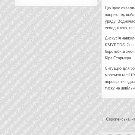
Цю ідею схвалил
наприклад, побл
уряду. Водночас
складнішою, та 
Дискусія навколо
SMYRTOS. Спецоп
боротьби зі зло
Кіра Стармера.
Ситуацію для ро
морської місії I
перевіряти підоз
тиску на цивіль
Навігац
записів
← Європейська інт