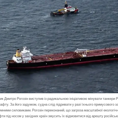
ик Дмитро Рогозін виступив із радикальною ініціативою мінувати танкери Р
афту. За його задумом, судна слід підривати у разі їхнього примусового 
земними силовиками. Рогозін переконаний, що загроза масштабної екологіч
ти під носом у західних країн змусить їх відмовитися від арешту російськ