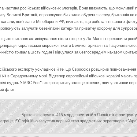
а частина російських військових блогерів. Вони вважають, що можливий п
изу Великої Британії, спровокував би хвилю обурення серед британців на 
 канали, пов’язані з Міноборони РФ, визнають, що робота «тіньового флот
пропонують залучати безекіпажні катери та приватну охорону для супрово
 цього питання активізувалася після того, як у Ла-Манші перехопили росі
ерація Королівської морської піхоти Великої Британії та Національного 
чинністю тривала шість годин і відбулася за безпосереднім наказом британ
сійського експорту ускладнює й те, що Євросоюз розширив повноваження 
RINI в Середземному морі. Відтепер європейські військові кораблі мають п
рілі судна. У МЗС Росії вже розкритикували це рішення, звинувативши євро
ний флот.
ія
Британія залучить £18 млрд інвестицій з Японії в інфраструкт
еграція: ЄС офіційно запустив перший етап предметних переговорів з Укр