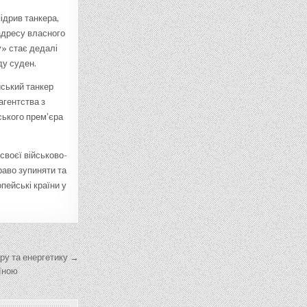
ідрив танкера,
адресу власного
у» стає дедалі
ду суден.
йський танкер
агентства з
ського прем’єра
своєї військово-
раво зупиняти та
пейські країни у
уру та енергетику →
аїною