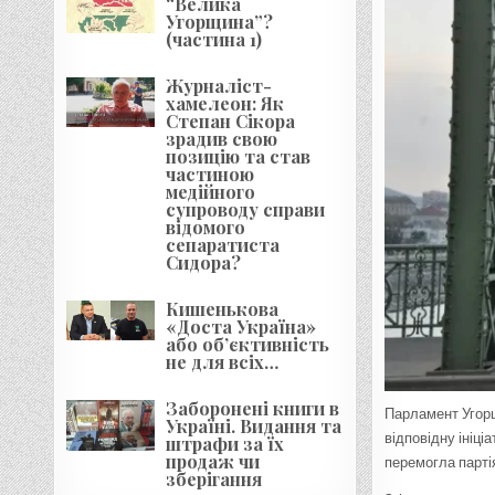
“Велика
Угорщина”?
(частина 1)
Журналіст-
хамелеон: Як
Степан Сікора
зрадив свою
позицію та став
частиною
медійного
супроводу справи
відомого
сепаратиста
Сидора?
Кишенькова
«Доста Україна»
або об’єктивність
не для всіх…
Заборонені книги в
Парламент Угорщ
Україні. Видання та
відповідну ініці
штрафи за їх
продаж чи
перемогла парті
зберігання