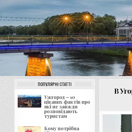
Перейти
до
вмісту
ПОПУЛЯРНІ СТАТТІ
В Уг
Ужгород – 10
цікавих фактів про
які не завжди
розповідають
туристам
Кому потрібна