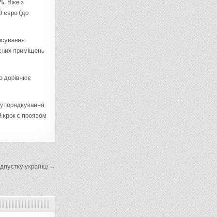
%. Вже з
0 євро (до
нсування
існих приміщень
що дорівнює
 упорядкування
й крок є проявом
ідпустку українці →