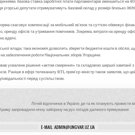
еденнями, базова ставка заробітної плати парламентарів зменшиться на 40
ця угорські депутати отримуватимуть базовий оклад у розмірі близько 369
форма скасовує компенсації за мобільний зв’язок та суттєво обмежує фіна
ло, оренду офісів та утримання помічників. Зокрема, витрати на оренду оф
но вдвічі.
ської влади, така економія дозволить зберегти бюджетні кошти в обсязі, 
 на забезпечення роботи Національних зборів Угорщини.
вав ухвалене рішення «актом смирення» та складовою ширшої кампанії з
сів. Раніше в ефірі телеканалу RTL прем’єр-міністр також заявляв, що це
ідповідальності перед суспільством.
ія
Літній відпочинок в Україні: де та як планують провести в
риму запровадили нічну заборону на рух поїздів далекого прямування
E-MAIL: ADMIN@UNGVAR.UZ.UA