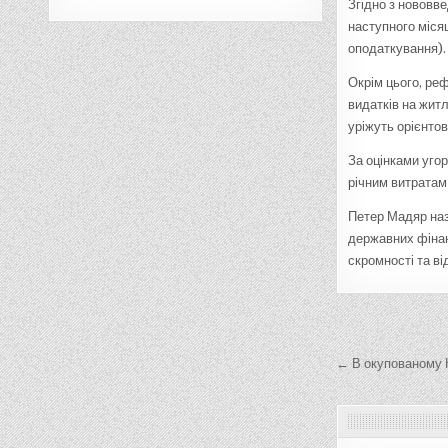
Згідно з нововв
наступного міся
оподаткування).
Окрім цього, ре
видатків на жит
уріжуть орієнтов
За оцінками угор
річним витратам
Петер Мадяр наз
державних фінан
скромності та в
Навігац
записів
← В окупованому К