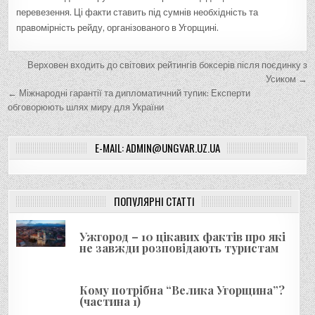
перевезення. Ці факти ставить під сумнів необхідність та
правомірність рейду, організованого в Угорщині.
Н
Верховен входить до світових рейтингів боксерів після поєдинку з
а
Усиком →
← Міжнародні гарантії та дипломатичний тупик: Експерти
в
обговорюють шлях миру для України
і
г
E-MAIL: ADMIN@UNGVAR.UZ.UA
а
ц
і
ПОПУЛЯРНІ СТАТТІ
я
Ужгород – 10 цікавих фактів про які
з
не завжди розповідають туристам
а
п
Кому потрібна “Велика Угорщина”?
и
(частина 1)