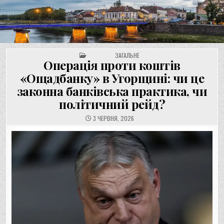
UNGVAR.UZ.UA
Перейти
до
вмісту
POSTED IN
ЗАГАЛЬНЕ
Операція проти коштів
«Ощадбанку» в Угорщині: чи це
законна банківська практика, чи
політичний рейд?
3 ЧЕРВНЯ, 2026