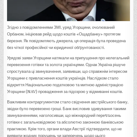
Згідно з повідомленнями ЗМІ, уряд Угорщини, очолюваний
Орбаном, ініціював рейд щодо коштів «Ощадбанку» протягом
березня. Як повідомляють джерела, ця операція була проведена
без чіткої професійної чи юридичної обґрунтованості.
Урядові заяви Угорщини натякали на припущення про нелегальний
перевезення готівки та золота українцями. Однак Україна рішуче
спростувала ці звинувачення, заявивши, що справжнім інтересом
Угорщини є привласнення коштів українців. Наслідком стало
відкриття Національною податковою та митною адміністрацією
Угорщини (NAV) провадження за підозрою у відмиванні коштів.
Важливим контраргументом стало свідчення австрійського банку,
звідки було перевезено гроші. Банк висловив здивування такими
звинуваченнями, наголосивши, що міжнародний переขนосень
готівки є загальновідомою та абсолютно законною банківською
практикою. Крім того, органи влади Австрії підтвердили, що не
виявили жодних порушень чи заперечень щодо цього