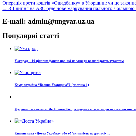
Навігація
Операція проти коштів «Ощадбанку» в Угорщині: чи це законна
← З 1 липня на АЗС буде нове маркування пального з більшою 
записів
E-mail: admin@ungvar.uz.ua
Популярні статті
Ужгород – 10 цікавих фактів про які не завжди розповідають туристам
Кому потрібна “Велика Угорщина”? (частина 1)
Журналіст-хамелеон: Як Степан Сікора зрадив свою позицію та став частино
Кишенькова «Доста Україна» або об’єктивність не для всіх…