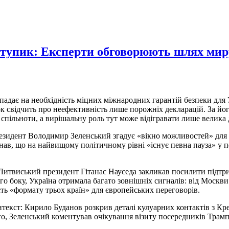
 тупик: Експерти обговорюють шлях мир
 падає на необхідність міцних міжнародних гарантій безпеки для
свідчить про неефективність лише порожніх декларацій. За його
спільноти, а вирішальну роль тут може відігравати лише велика
идент Володимир Зеленський згадує «вікно можливостей» для ми
ав, що на найвищому політичному рівні «існує певна пауза» у п
итвиський президент Гітанас Науседа закликав посилити підтрим
вого боку, Україна отримала багато зовнішніх сигналів: від Моск
ть «формату трьох країн» для європейських переговорів.
нтекст: Кирило Буданов розкрив деталі кулуарних контактів з К
о, Зеленський коментував очікування візиту посередників Трамп