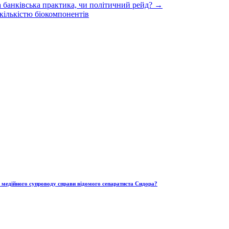
 банківська практика, чи політичний рейд? →
кількістю біокомпонентів
ю медійного супроводу справи відомого сепаратиста Сидора?