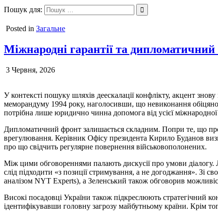
Перейти
Пошук для:
Ungvar.uz.ua
до
вмісту
Posted in
Загальне
Міжнародні гарантії та дипломатичний
3 Червня, 2026
У контексті пошуку шляхів деескалації конфлікту, акцент знову
меморандуму 1994 року, наголосивши, що невиконання обіцянок 
потрібна лише юридично чинна допомога від усієї міжнародної 
Дипломатичний фронт залишається складним. Попри те, що през
врегулювання. Керівник Офісу президента Кирило Буданов визн
про що свідчить регулярне повернення військовополонених.
Між цими обговореннями палають дискусії про умови діалогу. Л
слід підходити «з позиції стримування, а не догоджання». Зі с
аналізом NYT Experts), а Зеленський також обговорив можливіс
Високі посадовці України також підкреслюють стратегічний ко
ідентифікувавши головну загрозу майбутньому країни. Крім тог