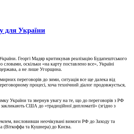
у для України
 України. Георгі Мадяр критикував реалізацію Будапештського
 словами, оскільки «на карту поставлено все», Україні
 держава, а не лише Угорщина.
рних переговорів до зими, ситуація все ще далека від
ереговорному процесі, хоча технічний діалог продовжується,
ку України та звернув увагу на те, що до переговорів з РФ
ви закликають США до «традиційної дипломатії» (згідно з
ремлем, висловивши неочікувані вимоги РФ до Заходу та
а (Віткоффа та Кушнера) до Києва.