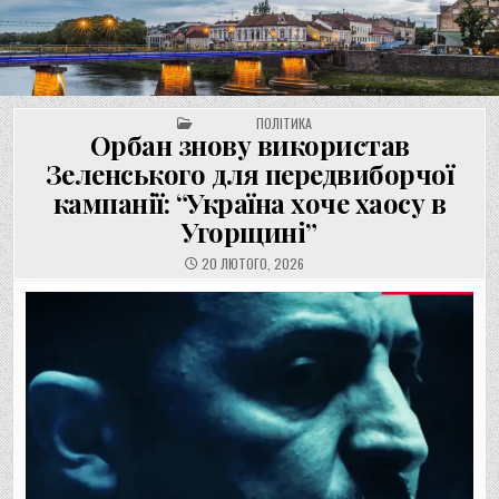
UNGVAR.UZ.UA
Перейти
до
вмісту
POSTED IN
ПОЛІТИКА
Орбан знову використав
Зеленського для передвиборчої
кампанії: “Україна хоче хаосу в
Угорщині”
20 ЛЮТОГО, 2026