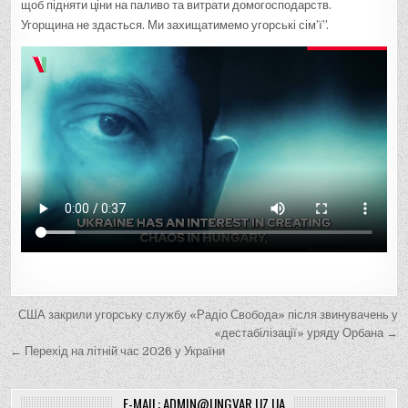
щоб підняти ціни на паливо та витрати домогосподарств.
Угорщина не здасться. Ми захищатимемо угорські сім’ї”.
Н
США закрили угорську службу «Радіо Свобода» після звинувачень у
а
«дестабілізації» уряду Орбана →
← Перехід на літній час 2026 у України
в
і
E-MAIL: ADMIN@UNGVAR.UZ.UA