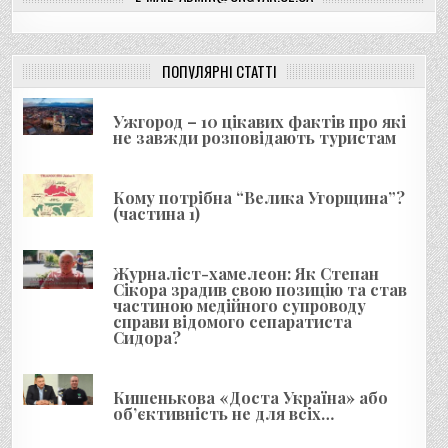
г
а
ц
ПОПУЛЯРНІ СТАТТІ
і
я
Ужгород – 10 цікавих фактів про які
не завжди розповідають туристам
з
а
Кому потрібна “Велика Угорщина”?
п
(частина 1)
и
с
Журналіст-хамелеон: Як Степан
і
Сікора зрадив свою позицію та став
частиною медійного супроводу
в
справи відомого сепаратиста
Сидора?
Кишенькова «Доста Україна» або
об’єктивність не для всіх…