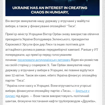
Він вкотре звинуватив нашу державу у втручанні у майбутні
вибори, а також у фінансуванні опозиційної “Тиси”.
Прем’єр-міністр Угорщини Віктор Орбан знову використав обличчя
президента України Володимира Зеленського, президентки
Єврокомісії Урсули фон дер Ляєн та інших політиків для
агітаційного ролика в рамках передвиборчої кампанії. Раніше у FT
попереджали, що прем’єр перед голосуванням
починає
посилювати антиукраїнську риторику
.Відео він розмістив
на своїй сторінці у соцмережі X. Там Орбан звинуватив нашу
державу у втручанні у вибори в Угорщині, які повинні відбутися
вже 12 квітня. Також він каже, нібито Україна фінансує опозиційну
партію “Тиса”.
“Україна хоче хаосу в Угорщині. Вони втручаються в угорські
вибори, фінансуючи опозиційну партію «Тиса», —
йдеться у
підписі
під відео. — Вони також використовують політичний
шантаж, блокуючи постачання нафти трубопроводом «Дружба»,