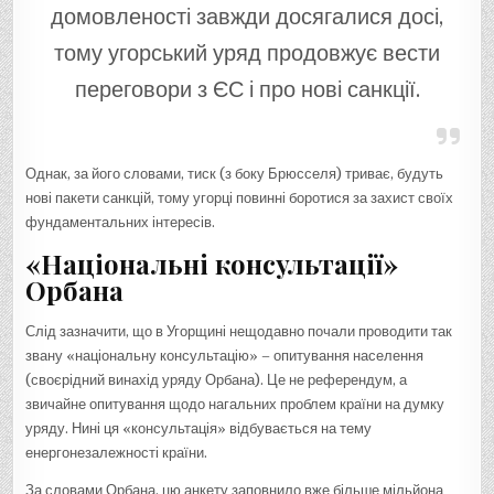
домовленості завжди досягалися досі,
тому угорський уряд продовжує вести
переговори з ЄС і про нові санкції.
Однак, за його словами, тиск (з боку Брюсселя) триває, будуть
нові пакети санкцій, тому угорці повинні боротися за захист своїх
фундаментальних інтересів.
«Національні консультації»
Орбана
Слід зазначити, що в Угорщині нещодавно почали проводити так
звану «національну консультацію» – опитування населення
(своєрідний винахід уряду Орбана). Це не референдум, а
звичайне опитування щодо нагальних проблем країни на думку
уряду. Нині ця «консультація» відбувається на тему
енергонезалежності країни.
За словами Орбана, цю анкету заповнило вже більше мільйона