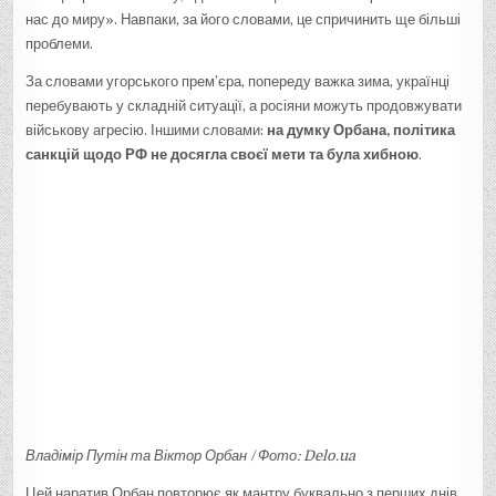
нас до миру». Навпаки, за його словами, це спричинить ще більші
проблеми.
За словами угорського прем’єра, попереду важка зима, українці
перебувають у складній ситуації, а росіяни можуть продовжувати
військову агресію. Іншими словами:
на думку Орбана, політика
санкцій щодо РФ не досягла своєї мети та була хибною
.
Владімір Путін та Віктор Орбан / Фото: Delo.ua
Цей наратив Орбан повторює як мантру буквально з перших днів