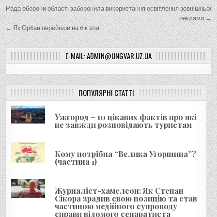
Н
Рада оборони області заборонила використання освітлення зовнішньої
а
реклами →
← Як Орбан перейшов на бік зла
в
і
E-MAIL: ADMIN@UNGVAR.UZ.UA
г
а
ц
ПОПУЛЯРНІ СТАТТІ
і
я
Ужгород – 10 цікавих фактів про які
не завжди розповідають туристам
з
а
Кому потрібна “Велика Угорщина”?
п
(частина 1)
и
с
Журналіст-хамелеон: Як Степан
і
Сікора зрадив свою позицію та став
частиною медійного супроводу
в
справи відомого сепаратиста