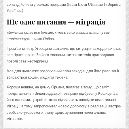
вона здійснила у рамках програми Grain from Ukraine («Зерно з
України»).
Ще одне питання —
міграція
«Біженців стає все більше, хтось з них навіть влаштував
стрілянину», – каже Орбан.
Прем’єр-міністр Угорщини зазначив, що ситуація на кордонах стає
все гірше і гірше. За його словами, життя жителів прикордоння
поволі стає нестерпним.
Але для цього вже розроблений план заходів, для його реалізації
збираються кошти, люди та техніка.
Хороша новина, на думку Орбана, полягає в тому, що саміт
представників «Вишеградської четвірки» відбувся у Кошице. За
його словами, ці країни також відчувають наслідки нелегальної
міграції, а тому запропонували свою допомогу в реалізації австро-
сербсько-угорського плану щодо зупинення нелегальних
мігрантів.