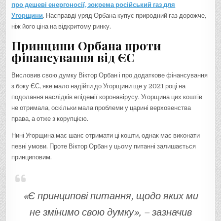
про дешеві енергоносії, зокрема
російський газ для
Угорщини
. Насправді уряд Орбана купує природний газ дорожче,
ніж його ціна на відкритому ринку.
Принципи Орбана проти
фінансування від ЄС
Висловив свою думку Віктор Орбан і про додаткове фінансування
з боку ЄС, яке мало надійти до Угорщини ще у 2021 році на
подолання наслідків епідемії коронавірусу. Угорщина цих коштів
не отримала, оскільки мала проблеми у царині верховенства
права, а отже з корупцією.
Нині Угорщина має шанс отримати ці кошти, однак має виконати
певні умови. Проте Віктор Орбан у цьому питанні залишається
принциповим.
«Є принципові питання, щодо яких ми
не змінимо свою думку», – зазначив