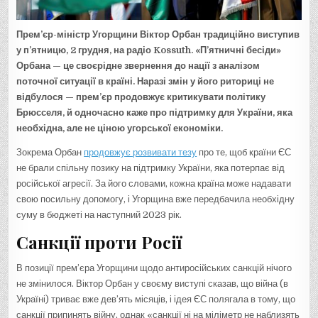
Прем’єр-міністр Угорщини Віктор Орбан традиційно виступив
у п’ятницю, 2 грудня, на радіо Kossuth. «П’ятничні бесіди»
Орбана — це своєрідне звернення до нації з аналізом
поточної ситуації в країні. Наразі змін у його риториці не
відбулося — прем’єр продовжує критикувати політику
Брюсселя, й одночасно каже про підтримку для України, яка
необхідна, але не ціною угорської економіки.
Зокрема Орбан
продовжує розвивати тезу
про те, щоб країни ЄС
не брали спільну позику на підтримку України, яка потерпає від
російської агресії. За його словами, кожна країна може надавати
свою посильну допомогу, і Угорщина вже передбачила необхідну
суму в бюджеті на наступний 2023 рік.
Санкції проти Росії
В позиції прем’єра Угорщини щодо антиросійських санкцій нічого
не змінилося. Віктор Орбан у своєму виступі сказав, що війна (в
Україні) триває вже дев’ять місяців, і ідея ЄС полягала в тому, що
санкції припинять війну, однак «санкції ні на міліметр не наблизять