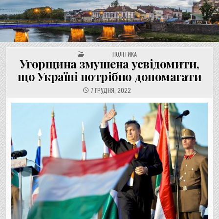
UNGVAR.UZ.UA
Перейти
до
вмісту
POSTED IN
ПОЛІТИКА
Угорщина змушена усвідомити,
що Україні потрібно допомагати
7 ГРУДНЯ, 2022