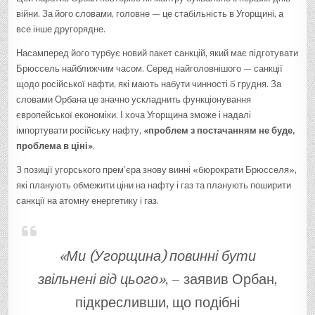
війни. За його словами, головне — це стабільність в Угорщині, а
все інше другорядне.
Насамперед його турбує новий пакет санкцій, який має підготувати
Брюссель найближчим часом. Серед найголовнішого — санкції
щодо російської нафти, які мають набути чинності 5 грудня. За
словами Орбана це значно ускладнить функціонування
європейської економіки. І хоча Угорщина зможе і надалі
імпортувати російську нафту,
«проблем з постачанням не буде,
проблема в ціні»
.
З позиції угорського прем’єра знову винні «бюрократи Брюсселя»,
які планують обмежити ціни на нафту і газ та планують поширити
санкції на атомну енергетику і газ.
«Ми (Угорщина) повинні бути
звільнені від цього»
, – заявив Орбан,
підкресливши, що подібні