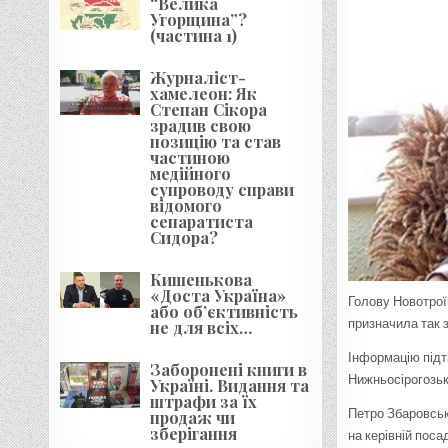
“Велика
Угорщина”?
(частина 1)
Журналіст-
хамелеон: Як
Степан Сікора
зрадив свою
позицію та став
частиною
медійного
супроводу справи
відомого
сепаратиста
Сидора?
Кишенькова
«Доста Україна»
Голову Новотрої
або об’єктивність
призначила так 
не для всіх…
Інформацію підт
Заборонені книги в
Нижньосірогозьк
Україні. Видання та
штрафи за їх
Петро Збаровськ
продаж чи
зберігання
на керівній поса