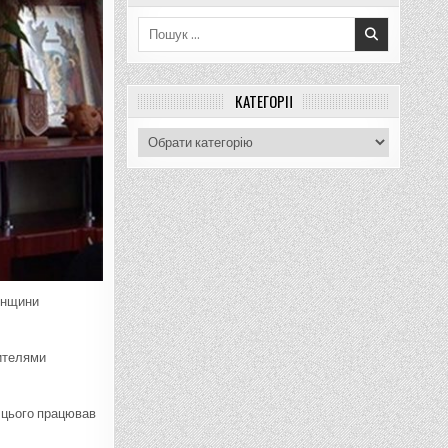
Пошук
для:
КАТЕГОРІЇ
Категорії
онщини
жителями
 цього працював