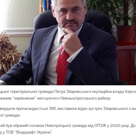
цької територіальної громади Петра Збаровського окупаційна влада Херс
званим “керівником” неіснуючого Нижньосірогозького району.
вердили пропагандистські ЗМІ, виставили відео зустрічі Збаровського з 
ої громади.
ий був обраний головою Новотроїцької громади від ОПЗЖ у 2020 році. До
ді у ТОВ “Віндкрафт Україна”.