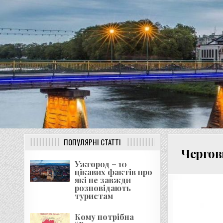
Перейти
до
вмісту
ПОПУЛЯРНІ СТАТТІ
Чергов
Ужгород – 10
цікавих фактів про
які не завжди
розповідають
туристам
Кому потрібна