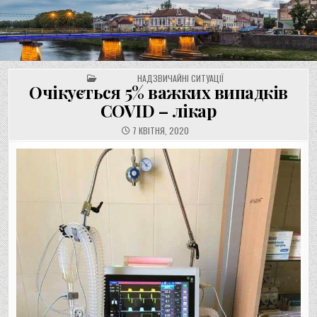
UNGVAR.UZ.UA
Перейти
до
вмісту
POSTED IN
НАДЗВИЧАЙНІ СИТУАЦІЇ
Очікується 5% важких випадків
COVID – лікар
7 КВІТНЯ, 2020