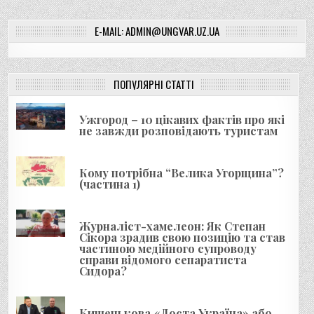
в
E-MAIL: ADMIN@UNGVAR.UZ.UA
і
г
а
ПОПУЛЯРНІ СТАТТІ
ц
і
Ужгород – 10 цікавих фактів про які
я
не завжди розповідають туристам
з
а
Кому потрібна “Велика Угорщина”?
(частина 1)
п
и
Журналіст-хамелеон: Як Степан
с
Сікора зрадив свою позицію та став
і
частиною медійного супроводу
справи відомого сепаратиста
в
Сидора?
Кишенькова «Доста Україна» або