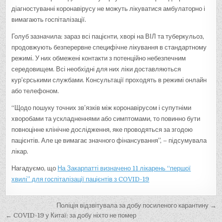
діагностуванні коронавірусу не можуть лікуватися амбулаторно і
вимагають госпіталізації.
Голуб зазначила: зараз всі пацієнти, хворі на ВІЛ та туберкульоз,
продовжують безперервне специфічне лікування в стандартному
режимі. У них обмежені контакти з потенційно небезпечним
середовищем. Всі необхідні для них ліки доставляються
кур’єрськими службами. Консультації проходять в режимі онлайн
або телефоном.
“Щодо пошуку точних зв’язків між коронавірусом і супутніми
хворобами та ускладненнями або симптомами, то повинно бути
повноцінне клінічне дослідження, яке проводяться за згодою
пацієнтів. Але це вимагає значного фінансування”, – підсумувала
лікар.
Нагадуємо, що
На Закарпатті визначено 11 лікарень “першої
хвилі” для госпіталізації пацієнтів з COVID-19
Н
Поліція відзвітувала за добу посиленого карантину →
а
← COVID-19 у Китаї: за добу ніхто не помер