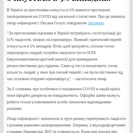
В Україні за прогнозами очікується 5% важкого протікання
захворювання на COVID від загальної статистики. Про це заявила
лікар-інфекціоніст Оксана Голуб, повідомляє
24 канал
.
“За прогнозними оцінками в Україні потребують госпіталізації до
15% пацієнтів, хворих на коронавірус. Важкий і критичний перебіг
очікується в 5% випадків. Втім, щоб зрозуміти, скільки точно
перехворіло людей, потрібно закупити тести ІХЛА
(імунохемілюмінісцентний аналіз) для проведення
ретроспективних досліджень. Саме ці тести визначають точну
кількість людей, у яких був легкий перебіг і не були обстежені під
час основної епідемії коронавірусу”, – наголосила лікар.
За її словами, про особливості поширення COVID в нашій країні
поки офіційні джерела не повідомляють. Офіційні заяви можуть
робити тільки уповноважені особи, визначені відповідними
указами.
Лікар-інфекціоніст зазначила: в групі ризику перебувають пацієнти
з різними важкими захворюваннями. Зокрема, з імунодефіцитними
станами. Наприклад, ВІЛ та туберкульоз. Вони при підозрі або