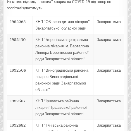
Як стало відомо, “легких” хворих на COVID-19 відтепер не
госпіталізуватимуть.
1992268
КНП “Обласна дитяча лікарня”
Закарпатська
Закарпатської обласної ради
1992430
КНП “Берегівська центральна
Закарпатська
районна лікарня ім. Берталона
Ліннера Берегівської районної
ради Закарпатської області”
1992506
КНП “Виноградівська районна
Закарпатська
лікарня Виноградівської
районної ради Закарпатської
області”
1992587
КНП “Іршавська районна
Закарпатська
лікарня” Іршавської районної
ради Закарпатської області
1992682
КНП “Тячівська районна
Закарпатська