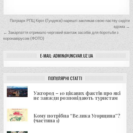
Н
Патріарх РПЦ Кіріл (Гундяєв) нарешті закликав свою паству сидіти
а
вдома →
← Закарпаття отримало черговий вантаж засобів для боротьби з
в
коронавірусом (ФОТО)
і
г
E-MAIL: ADMIN@UNGVAR.UZ.UA
а
ц
і
ПОПУЛЯРНІ СТАТТІ
я
Ужгород – 10 цікавих фактів про які
з
не завжди розповідають туристам
а
п
Кому потрібна “Велика Угорщина”?
и
(частина 1)
с