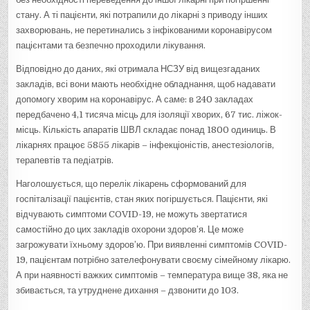
стану. А ті пацієнти, які потрапили до лікарні з приводу інших
захворювань, не перетинались з інфікованими коронавірусом
пацієнтами та безпечно проходили лікування.
Відповідно до даних, які отримала НСЗУ від вищезгаданих
закладів, всі вони мають необхідне обладнання, щоб надавати
допомогу хворим на коронавірус. А саме: в 240 закладах
передбачено 4,1 тисяча місць для ізоляції хворих, 67 тис. ліжок-
місць. Кількість апаратів ШВЛ складає понад 1800 одиниць. В
лікарнях працює 5855 лікарів – інфекціоністів, анестезіологів,
терапевтів та педіатрів.
Наголошується, що перелік лікарень сформований для
госпіталізації пацієнтів, стан яких погіршується. Пацієнти, які
відчувають симптоми COVID-19, не можуть звертатися
самостійно до цих закладів охорони здоров’я. Це може
загрожувати їхньому здоров’ю. При виявленні симптомів COVID-
19, пацієнтам потрібно зателефонувати своєму сімейному лікарю.
А при наявності важких симптомів – температура вище 38, яка не
збивається, та утруднене дихання – дзвонити до 103.