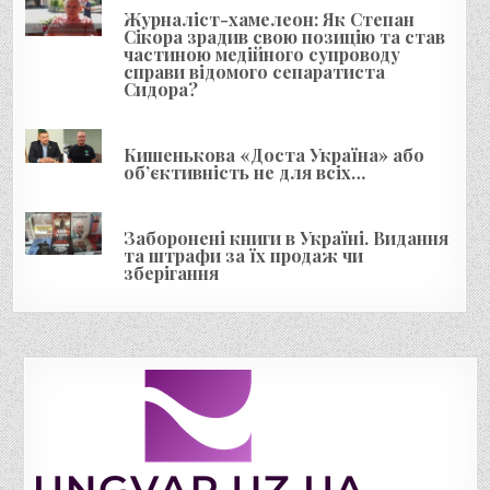
і
Журналіст-хамелеон: Як Степан
Сікора зрадив свою позицію та став
в
частиною медійного супроводу
справи відомого сепаратиста
Сидора?
Кишенькова «Доста Україна» або
об’єктивність не для всіх…
Заборонені книги в Україні. Видання
та штрафи за їх продаж чи
зберігання