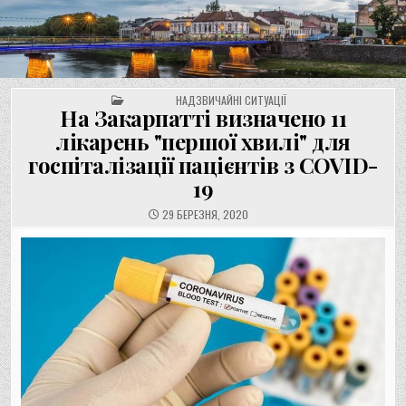
UNGVAR.UZ.UA
Перейти
до
вмісту
POSTED IN
НАДЗВИЧАЙНІ СИТУАЦІЇ
На Закарпатті визначено 11
лікарень "першої хвилі" для
госпіталізації пацієнтів з COVID-
19
29 БЕРЕЗНЯ, 2020