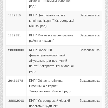
лікарня” Тячівської районної
ради
1992819
КНП “Центральна міська
Закарпатська
клінічна лікарня” Ужгородської
міської ради
1992831
КНП “Мукачівська центральна
Закарпатська
районна лікарня”
26098930
КНП “Обласний
Закарпатська
фтизіопульмонологічний
лікувально-діагностичний
центр” Закарпатської обласної
ради
26464978
КНП “Обласна клінічна
Закарпатська
інфекційна лікарня”
Закарпатської обласної ради
38802040
КНП “Ужгородський міський
Закарпатська
пологовий будинок”