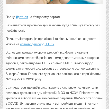
Про це
йдеться
на Урядовому порталі.
Зазначається, що список цих лікарень буде збільшуватись у разі
необхідності.
Побачити інформацію про лікарні та рівень їхньої оснащеності
можна на
новому дешборді НСЗУ
Відповідні заклади охорони здоров’я відібрані і схвалені
очільниками областей, регіональними департаментами охорони
здоров’я, рекомендовані НСЗУ спільно з МОЗ. Вимоги щодо
формування мережі цих закладів затверджено розпорядженням
Віктора Ляшко, Головного державного санітарного лікаря України
№7 від 27.03.2020 року.
Зазначається, що вибір цих лікарень є спільною позицією голів
обласних державних адміністрацій, МОЗ та НСЗУ. Пріоритетним
критерієм вибору визначено безпеку пацієнтів. Щоб госпіталізовані
з COVID-19 пацієнти отримували всі необхідні медичні послуги
без необхідності переведення до іншої лікарні при погіршенні