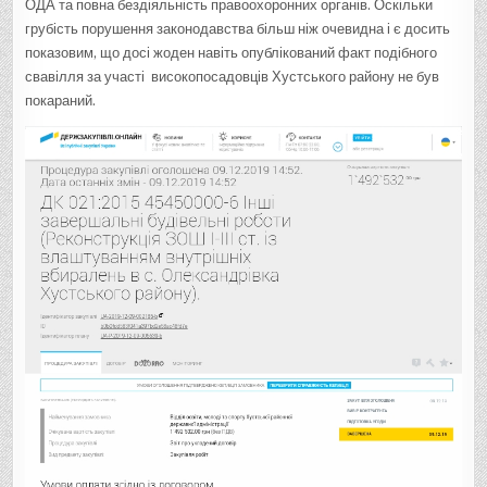
ОДА та повна бездіяльність правоохоронних органів. Оскільки
грубість порушення законодавства більш ніж очевидна і є досить
показовим, що досі жоден навіть опублікований факт подібного
свавілля за участі високопосадовців Хустського району не був
покараний.