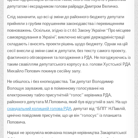
депутатом і ексрадником голови райради Дмитром Величко.
Слід зазначити, що всі ці зміни до районного бюджету депутати
прийняли з грубим порушенням законодавства і перевищенням
повноважень. Оскільки, згідно із ст.61 Закону України “Про місцеве
самоврядування в Україні”, виключно місцеві держадміністрації
складають і вносять проекти рішень щодо бюджету. Однак на цій
сесії внесли ці зміни самі ж депутати, без тексту самого проекту,
фактичного обговорення та погодження з РДА. Не погоджуючись із
таким свавіллям депутатського корпусу в.о. голови Хустської РДА
Михайло Попович покинув сесійну залу.
Не обішлось і без кнопкодавства. Так депутат Володимир
Волощук зауважив, що в поіменному голосуванні на
електронному табло присутнітній “голос” керівника РДА,
районного депутата М.Поповича, який був відсутній в залі. На що
скандальний колишній голова РДА
, депутат від “БПП” Н.Павлій,
цинічно повідомив присутнім, що це він “голосує” із планшета
Поповича.
Наразі не зрозуміла мовчазна позиція керівництва Закарпатської