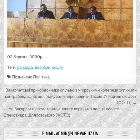
02 березня 2020р.
Теги:
райрада
,
дерибан
,
кошти
Позначено
Політика
Н
Закарпатські прикордонники спільно з угорськими колегами зупинили
а
контрабандистів, що планували переправити Тисою 17 ящиків сигарет
(ФОТО) →
в
← На Закарпатті представили нового керівника поліції області –
і
Олександра Шляховського (ФОТО)
г
а
E-MAIL: ADMIN@UNGVAR.UZ.UA