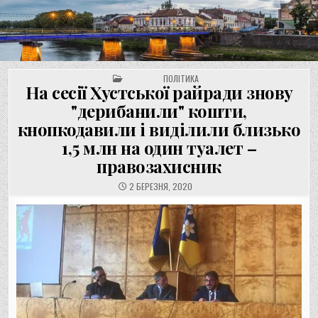
UNGVAR.UZ.UA
Перейти
до
вмісту
POSTED IN
ПОЛІТИКА
На сесії Хустської райради знову
"дерибанили" кошти,
кнопкодавили і виділили близько
1,5 млн на один туалет –
правозахисник
2 БЕРЕЗНЯ, 2020