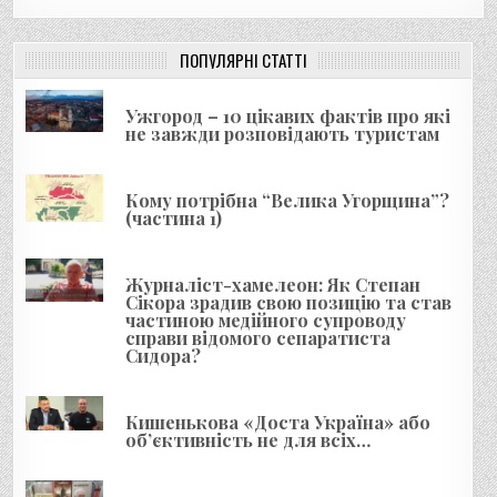
ц
і
ПОПУЛЯРНІ СТАТТІ
я
з
Ужгород – 10 цікавих фактів про які
а
не завжди розповідають туристам
п
и
Кому потрібна “Велика Угорщина”?
(частина 1)
с
і
в
Журналіст-хамелеон: Як Степан
Сікора зрадив свою позицію та став
частиною медійного супроводу
справи відомого сепаратиста
Сидора?
Кишенькова «Доста Україна» або
об’єктивність не для всіх…