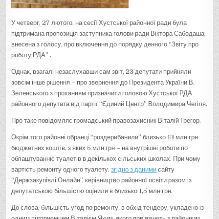
У четверг, 27 лютого, на сесії Хустської районної ради була
підтримана пропозиція заступника голови ради Віктора Сабодаша,
внесена з голосу, про включення до порядку денного “Звіту про
роботу РДА” .
Однак, взагалі незаслухавши сам звіт, 23 депутати прийняли
зовсім інше рішення – про звернення до Президента України В.
Зеленського з проханням призначити головою Хустської РДА
районного депутата від партії “Єдиний Центр” Володимира Чегіля.
Про таке повідомляє громадський правозахисник Віталій Грегор.
Окрім того районні обранці “роздерибанили” близько 13 млн грн
бюджетних коштів, з яких 5 млн грн – на внутрішні роботи по
облаштуванню туалетів в декількох сільських школах. При чому
вартість ремонту одного туалету,
згідно з даними
сайту
“Держзакупівлі.Онлайн”, керівництво районної освіти разом із
депутатською більшістю оцінили в близько 1,5 млн грн.
До слова, більшість угод по ремонту, в обхід тендеру, укладено із
одним підприємцем Віталієм Яким, якого пов’язують з районним