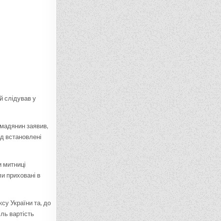
й слідував у
мадянин заявив,
д встановлені
и митниці
ли приховані в
су України та, до
іль вартість