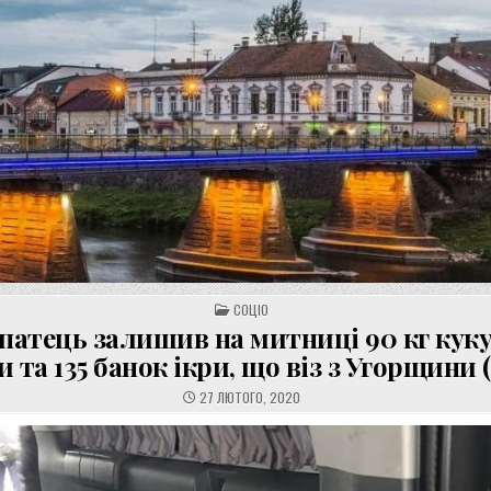
POSTED
СОЦІО
IN
патець залишив на митниці 90 кг куку
 та 135 банок ікри, що віз з Угорщини
27 ЛЮТОГО, 2020