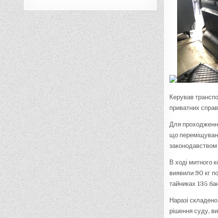
Керував транспо
приватних справ
Для проходження
що переміщувані
законодавством 
В ході митного 
виявили 90 кг по
тайниках 135 бан
Наразі складено
рішення суду, ви