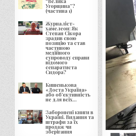
“Велика
Угорщина”?
(частина 1)
Журналіст-
хамелеон: Як
Степан Сікора
зрадив свою
позицію та став
частиною
медійного
супроводу справи
відомого
сепаратиста
Сидора?
Кишенькова
«Доста Україна»
або об’єктивність
не для всіх…
Заборонені книги в
Україні. Видання та
штрафи за їх
продаж чи
зберігання