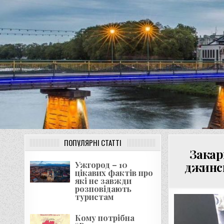
Перейти
до
вмісту
ПОПУЛЯРНІ СТАТТІ
Закар
джинси
Ужгород – 10
цікавих фактів про
які не завжди
розповідають
туристам
Кому потрібна