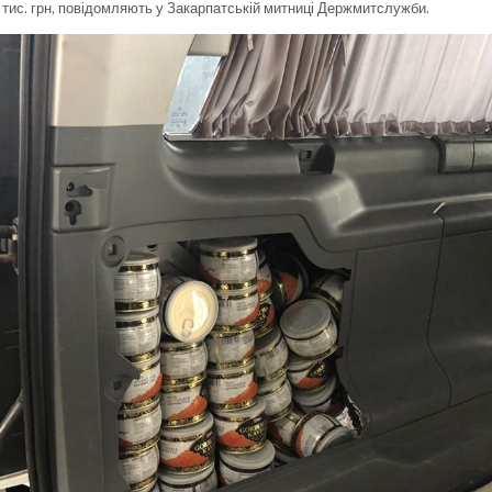
 тис. грн, повідомляють у Закарпатській митниці Держмитслужби.