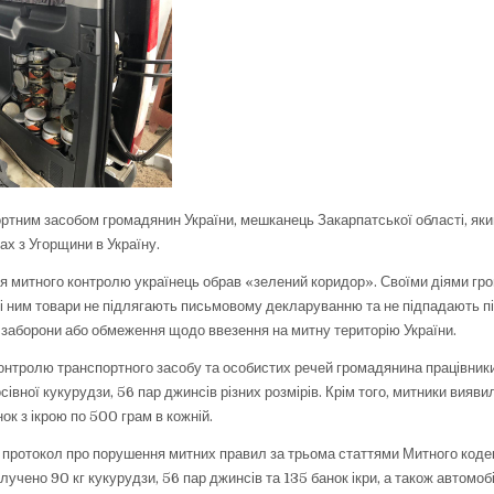
ртним засобом громадянин України, мешканець Закарпатської області, яки
ах з Угорщини в Україну.
 митного контролю українець обрав «зелений коридор». Своїми діями гро
 ним товари не підлягають письмовому декларуванню та не підпадають пі
заборони або обмеження щодо ввезення на митну територію України.
контролю транспортного засобу та особистих речей громадянина працівник
сівної кукурудзи, 56 пар джинсів різних розмірів. Крім того, митники вияви
ок з ікрою по 500 грам в кожній.
 протокол про порушення митних правил за трьома статтями Митного кодек
лучено 90 кг кукурудзи, 56 пар джинсів та 135 банок ікри, а також автомоб