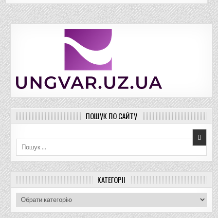
ПОШУК ПО САЙТУ
Пошук для:
КАТЕГОРІЇ
К
а
т