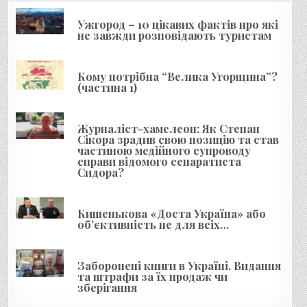
і
я
Ужгород – 10 цікавих фактів про які
не завжди розповідають туристам
з
а
Кому потрібна “Велика Угорщина”?
п
(частина 1)
и
с
Журналіст-хамелеон: Як Степан
і
Сікора зрадив свою позицію та став
частиною медійного супроводу
в
справи відомого сепаратиста
Сидора?
Кишенькова «Доста Україна» або
об’єктивність не для всіх…
Заборонені книги в Україні. Видання
та штрафи за їх продаж чи
зберігання