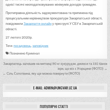
однієї тисячі неоподатковуваних мінімумів доходів громадян.
Протиправна діяльність задокументована та припинена під
процесуальним керівництвом прокуратури Закарпатської області,
повідомили
Закарпаття онлайн
у пресгрупі У СБУ в Закарпатській
області.
27 лютого 2020р.
Теги:
посадовець
,
заповідник
Позначено
Кримінал
Н
Закарпатець залишив на митниці 90 кг кукурудзи, джинси та 135 банок
а
ікри, що віз з Угорщини (ФОТО) →
← Сіль Солотвина, яку ще можна повернути (ФОТО)
в
і
E-MAIL: ADMIN@UNGVAR.UZ.UA
г
а
ц
ПОПУЛЯРНІ СТАТТІ