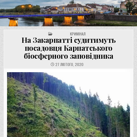
UNGVAR.UZ.UA
Перейти
до
вмісту
POSTED IN
КРИМІНАЛ
На Закарпатті судитимуть
посадовця Карпатського
біосферного заповідника
27 ЛЮТОГО, 2020