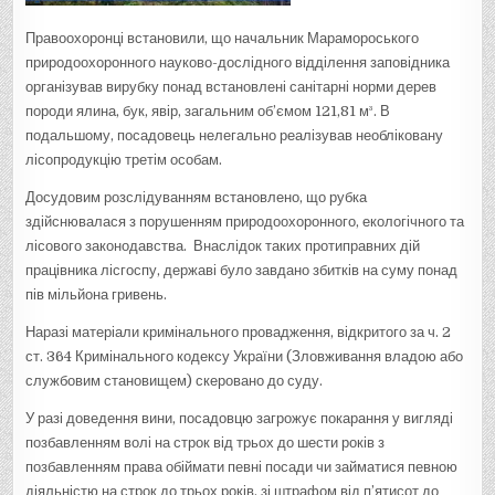
Правоохоронці встановили, що начальник Марамороського
природоохоронного науково-дослідного відділення заповідника
організував вирубку понад встановлені санітарні норми дерев
породи ялина, бук, явір, загальним об’ємом 121,81 м³. В
подальшому, посадовець нелегально реалізував необліковану
лісопродукцію третім особам.
Досудовим розслідуванням встановлено, що рубка
здійснювалася з порушенням природоохоронного, екологічного та
лісового законодавства. Внаслідок таких протиправних дій
працівника лісгоспу, державі було завдано збитків на суму понад
пів мільйона гривень.
Наразі матеріали кримінального провадження, відкритого за ч. 2
ст. 364 Кримінального кодексу України (Зловживання владою або
службовим становищем) скеровано до суду.
У разі доведення вини, посадовцю загрожує покарання у вигляді
позбавленням волі на строк від трьох до шести років з
позбавленням права обіймати певні посади чи займатися певною
діяльністю на строк до трьох років, зі штрафом від п’ятисот до