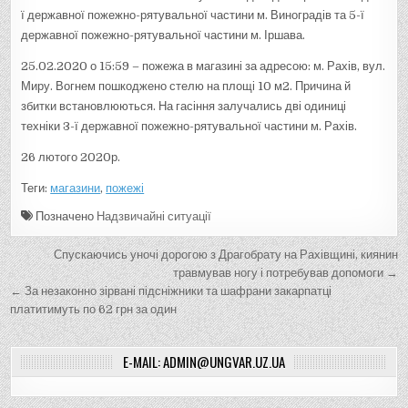
ї державної пожежно-рятувальної частини м. Виноградів та 5-ї
державної пожежно-рятувальної частини м. Іршава.
25.02.2020 о 15:59 – пожежа в магазині за адресою: м. Рахів, вул.
Миру. Вогнем пошкоджено стелю на площі 10 м2. Причина й
збитки встановлюються. На гасіння залучались дві одиниці
техніки 3-ї державної пожежно-рятувальної частини м. Рахів.
26 лютого 2020р.
Теги:
магазини
,
пожежі
Позначено
Надзвичайні ситуації
Н
Спускаючись уночі дорогою з Драгобрату на Рахівщині, киянин
а
травмував ногу і потребував допомоги →
← За незаконно зірвані підсніжники та шафрани закарпатці
в
платитимуть по 62 грн за один
і
г
E-MAIL: ADMIN@UNGVAR.UZ.UA
а