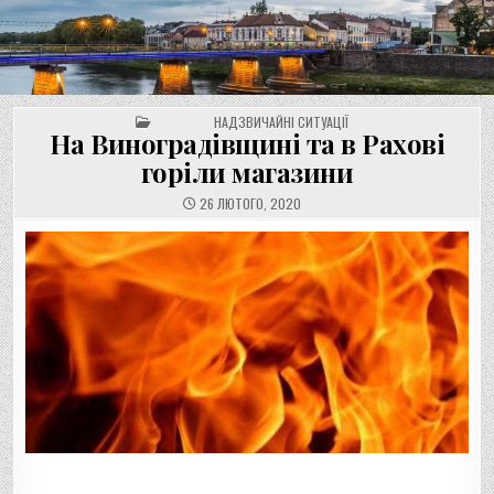
UNGVAR.UZ.UA
Перейти
до
вмісту
POSTED IN
НАДЗВИЧАЙНІ СИТУАЦІЇ
На Виноградівщині та в Рахові
горіли магазини
26 ЛЮТОГО, 2020