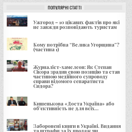
ц
і
ПОПУЛЯРНІ СТАТТІ
я
Ужгород – 10 цікавих фактів про які
з
не завжди розповідають туристам
а
п
Кому потрібна “Велика Угорщина”?
и
(частина 1)
с
і
Журналіст-хамелеон: Як Степан
Сікора зрадив свою позицію та став
в
частиною медійного супроводу
справи відомого сепаратиста
Сидора?
Кишенькова «Доста Україна» або
об’єктивність не для всіх…
Заборонені книги в Україні. Видання
та штрафи за їх продаж чи