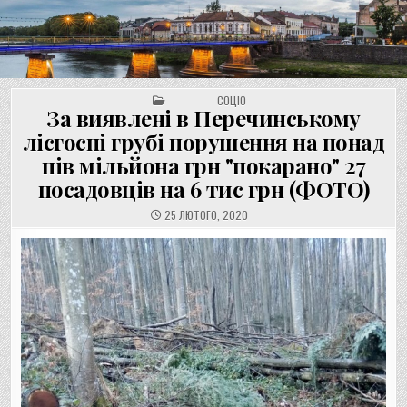
UNGVAR.UZ.UA
Перейти
до
вмісту
POSTED IN
СОЦІО
За виявлені в Перечинському
лісгоспі грубі порушення на понад
пів мільйона грн "покарано" 27
посадовців на 6 тис грн (ФОТО)
25 ЛЮТОГО, 2020