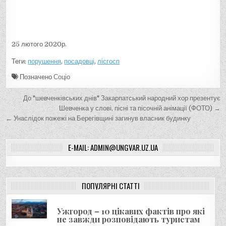
25 лютого 2020р.
Теги:
порушення
,
посадовці
,
лісгосп
Позначено
Соціо
Н
До "шевченківських днів" Закарпатський народний хор презентує
а
Шевченка у слові, пісні та пісочній анімації (ФОТО) →
← Унаслідок пожежі на Берегівщині загинув власник будинку
в
і
E-MAIL: ADMIN@UNGVAR.UZ.UA
г
а
ц
ПОПУЛЯРНІ СТАТТІ
і
я
Ужгород – 10 цікавих фактів про які
не завжди розповідають туристам