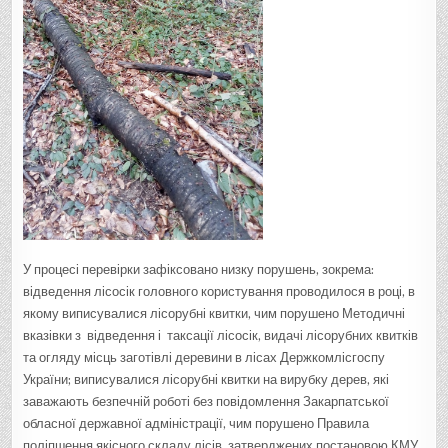
У процесі перевірки зафіксовано низку порушень, зокрема:
відведення лісосік головного користування проводилося в році, в
якому виписувалися лісорубні квитки, чим порушено Методичні
вказівки з відведення і таксації лісосік, видачі лісорубних квитків
та огляду місць заготівлі деревини в лісах Держкомлісгоспу
України; виписувалися лісорубні квитки на вирубку дерев, які
заважають безпечній роботі без повідомлення Закарпатської
обласної державної адміністрації, чим порушено Правила
поліпшення якісного складу лісів, затверджених постановою КМУ