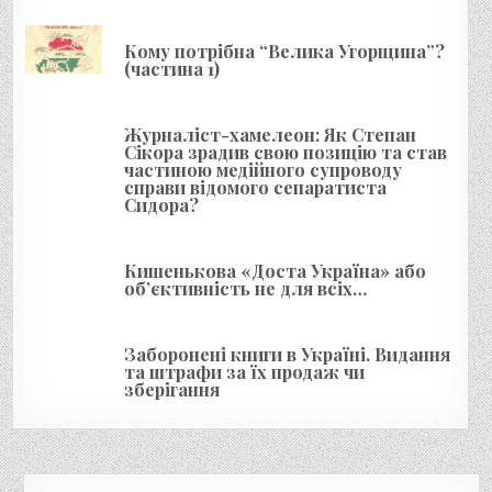
з
а
Кому потрібна “Велика Угорщина”?
п
(частина 1)
и
с
Журналіст-хамелеон: Як Степан
і
Сікора зрадив свою позицію та став
частиною медійного супроводу
в
справи відомого сепаратиста
Сидора?
Кишенькова «Доста Україна» або
об’єктивність не для всіх…
Заборонені книги в Україні. Видання
та штрафи за їх продаж чи
зберігання