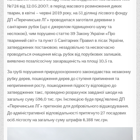
№724 від 12.05.2007; в період масового розмноження диких
тварин, в квітні – червні 2019 року, на 51 ділянці лісового фонду
ДП «Перечинське ЛГ» проводилася заготівля деревини з
санітарних рубок (що є джерелом підвищеного шуму та
неспокою), чим порушено статтю 39 Закону України «Про
тваринний світ» та пункт 5 Санітарних Правил в лісах України,
затверджених постановою; незадовільно та несвоєчасно
проводиться очищення місць рубок від порубкових залишків,
виявлено позалісосічну захаращеність на площі 10,5 га.
За грубі порушення природоохоронного законодавства: незаконну
рубку дерев, пошкодження дерев до ступеня припинення та
неприпинення росту, пошкодження підросту відповідно до
затверджених такс, проведено розрахунок завданої шкоди на
загальну суму 596,0 тис. грн. Інспекцією буде пред’явлено ДП
«Перечинське ЛГ» претензію для добровільного відшкодування.
До адміністративної відповідальності притягнуто 27 посадових
осіб лісгоспу на загальну суму штрафів 6,188 тис.грн.