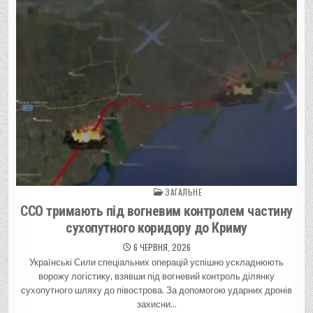
ЗАГАЛЬНЕ
Posted in
ССО тримають під вогневим контролем частину
сухопутного коридору до Криму
6 ЧЕРВНЯ, 2026
Українські Сили спеціальних операцій успішно ускладнюють
ворожу логістику, взявши під вогневий контроль ділянку
сухопутного шляху до півострова. За допомогою ударних дронів
захисни…