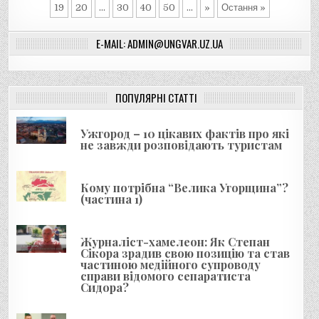
19
20
...
30
40
50
...
»
Остання »
E-MAIL: ADMIN@UNGVAR.UZ.UA
ПОПУЛЯРНІ СТАТТІ
Ужгород – 10 цікавих фактів про які
не завжди розповідають туристам
Кому потрібна “Велика Угорщина”?
(частина 1)
Журналіст-хамелеон: Як Степан
Сікора зрадив свою позицію та став
частиною медійного супроводу
справи відомого сепаратиста
Сидора?