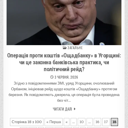
ЗАГАЛЬНЕ
Posted in
Операція проти коштів «Ощадбанку» в Угорщині:
чи це законна банківська практика, чи
політичний рейд?
3 ЧЕРВНЯ, 2026
Згідно з повідомленнями ЗМІ, уряд Угорщини, очолюваний
Орбаном, ініціював рейд щодо коштів «Ощадбанку» протягом
березня. Як повідомляють джерела, ця операція була проведена
без чіт…
ЧИТАТИ ДАЛІ
Сторінка 18 з 100
« Перша
«
...
10
...
16
17
18