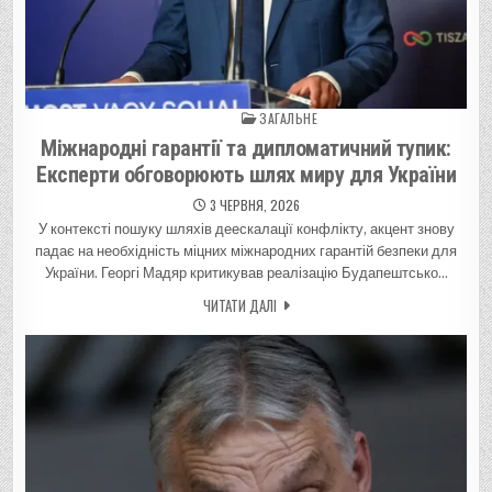
ЗАГАЛЬНЕ
Posted in
Міжнародні гарантії та дипломатичний тупик:
Експерти обговорюють шлях миру для України
3 ЧЕРВНЯ, 2026
У контексті пошуку шляхів деескалації конфлікту, акцент знову
падає на необхідність міцних міжнародних гарантій безпеки для
України. Георгі Мадяр критикував реалізацію Будапештсько…
ЧИТАТИ ДАЛІ