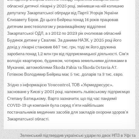
обласної дитячої лікарні у 2025 році, змінивши на ній колишню
депутатку Закарпатської облради від Партії Угорців України
Єлизавету Біров. До цього Бейреш понад 14 років працював
дитячим анестезіологом у реанімаційному відділенні
Закарпатської ОДЛ, а з 2012 по 2023 рік очолював обласний
Будинок дитини у Сваляві. За даними НАЗК, у 2025 році його
дохід у лікарні становив 667 тис. грн, тоді як його дружина
заробила понад 1,2 млн грн від підприємницької діяльності. Сім’я
володіє квартирою, будинком, чотирма земельними ділянками в
Мукачеві, автомобілями Škoda Fabia та Škoda Octavia А7.
Готівкою Володимир Бейреш має 5 тис. доларів та 3 тис. євро.
Згідно з інформацією Youcontrol, ТОВ «Укрмедресурс»,
засноване у Києві у 2001 році, належить львівському підприємцю
Степану Батицькому. Варто зазначити, що під час пандемії
COVID-19 ця компанія була серед п’яти найбільших
постачальників медичних засобів для закладів охорони здоров’я
Закарпатської області.
Н
Зеленський підтвердив українські удари по двох НПЗ в Уфі та