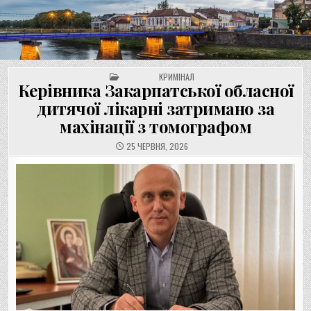
UNGVAR.UZ.UA
Перейти
до
вмісту
POSTED IN
КРИМІНАЛ
Керівника Закарпатської обласної
дитячої лікарні затримано за
махінації з томографом
25 ЧЕРВНЯ, 2026