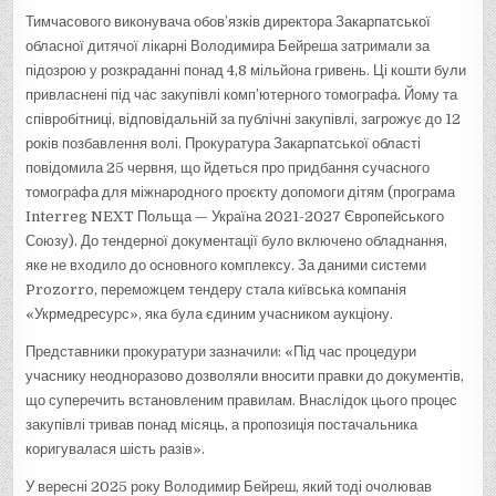
Тимчасового виконувача обов’язків директора Закарпатської
обласної дитячої лікарні Володимира Бейреша затримали за
підозрою у розкраданні понад 4,8 мільйона гривень. Ці кошти були
привласнені під час закупівлі комп’ютерного томографа. Йому та
співробітниці, відповідальній за публічні закупівлі, загрожує до 12
років позбавлення волі. Прокуратура Закарпатської області
повідомила 25 червня, що йдеться про придбання сучасного
томографа для міжнародного проєкту допомоги дітям (програма
Interreg NEXT Польща — Україна 2021-2027 Європейського
Союзу). До тендерної документації було включено обладнання,
яке не входило до основного комплексу. За даними системи
Prozorro, переможцем тендеру стала київська компанія
«Укрмедресурс», яка була єдиним учасником аукціону.
Представники прокуратури зазначили: «Під час процедури
учаснику неодноразово дозволяли вносити правки до документів,
що суперечить встановленим правилам. Внаслідок цього процес
закупівлі тривав понад місяць, а пропозиція постачальника
коригувалася шість разів».
У вересні 2025 року Володимир Бейреш, який тоді очолював