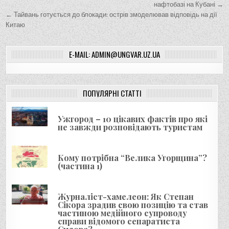
а
нафтобазі на Кубані →
← Тайвань готується до блокади: острів змоделював відповідь на дії
в
Китаю
і
г
E-MAIL: ADMIN@UNGVAR.UZ.UA
а
ц
і
ПОПУЛЯРНІ СТАТТІ
я
Ужгород – 10 цікавих фактів про які
з
не завжди розповідають туристам
а
п
Кому потрібна “Велика Угорщина”?
и
(частина 1)
с
і
Журналіст-хамелеон: Як Степан
Сікора зрадив свою позицію та став
в
частиною медійного супроводу
справи відомого сепаратиста