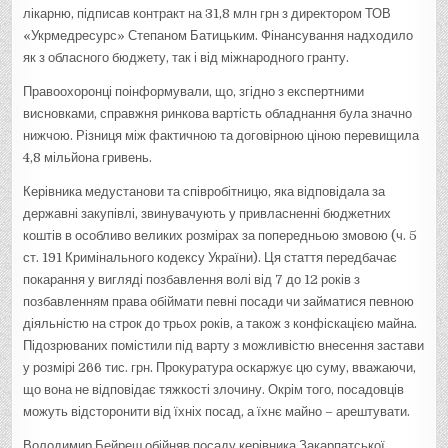
лікарню, підписав контракт на 31,8 млн грн з директором ТОВ
«Укрмедресурс» Степаном Батицьким. Фінансування надходило
як з обласного бюджету, так і від міжнародного гранту.
Правоохоронці поінформували, що, згідно з експертними
висновками, справжня ринкова вартість обладнання була значно
нижчою. Різниця між фактичною та договірною ціною перевищила
4,8 мільйона гривень.
Керівника медустанови та співробітницю, яка відповідала за
державні закупівлі, звинувачують у привласненні бюджетних
коштів в особливо великих розмірах за попередньою змовою (ч. 5
ст. 191 Кримінального кодексу України). Ця стаття передбачає
покарання у вигляді позбавлення волі від 7 до 12 років з
позбавленням права обіймати певні посади чи займатися певною
діяльністю на строк до трьох років, а також з конфіскацією майна.
Підозрюваних помістили під варту з можливістю внесення застави
у розмірі 266 тис. грн. Прокуратура оскаржує цю суму, вважаючи,
що вона не відповідає тяжкості злочину. Окрім того, посадовців
можуть відсторонити від їхніх посад, а їхнє майно – арештувати.
Володимир Бейреш обійняв посаду керівника Закарпатської