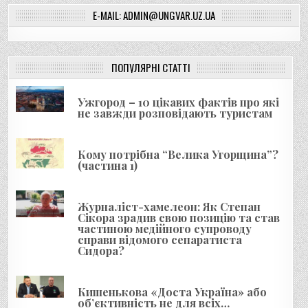
а
E-MAIL: ADMIN@UNGVAR.UZ.UA
ц
і
я
ПОПУЛЯРНІ СТАТТІ
з
а
Ужгород – 10 цікавих фактів про які
не завжди розповідають туристам
п
и
с
Кому потрібна “Велика Угорщина”?
(частина 1)
і
в
Журналіст-хамелеон: Як Степан
Сікора зрадив свою позицію та став
частиною медійного супроводу
справи відомого сепаратиста
Сидора?
Кишенькова «Доста Україна» або
об’єктивність не для всіх…