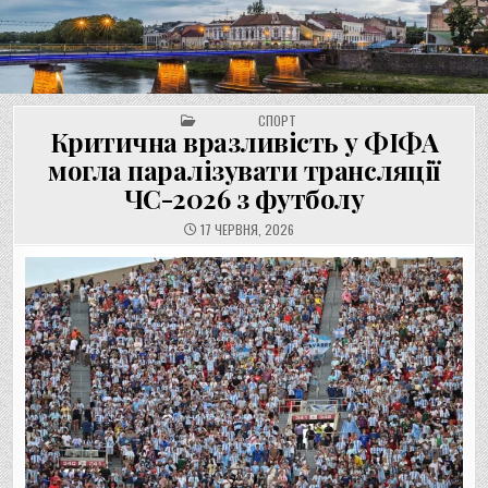
UNGVAR.UZ.UA
Перейти
до
вмісту
POSTED IN
СПОРТ
Критична вразливість у ФІФА
могла паралізувати трансляції
ЧС-2026 з футболу
17 ЧЕРВНЯ, 2026