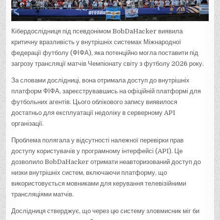
Кібердослідниця під псевдонімом BobDaHacker виявила
критичну вразливість у внутрішніх системах Міжнародної
федерації футболу (ФІФА), яка потенційно могла поставити під
загрозу трансляції матчів Чемпіонату світу з футболу 2026 року.
За словами дослідниці, вона отримала доступ до внутрішніх
платформ ФІФА, зареєструвавшись на офіційній платформі для
футбольних агентів. Цього облікового запису виявилося
достатньо для експлуатації недоліку в серверному API
організації.
Проблема полягала у відсутності належної перевірки прав
доступу користувачів у програмному інтерфейсі (API). Це
дозволило BobDaHacker отримати неавторизований доступ до
низки внутрішніх систем, включаючи платформу, що
використовується мовниками для керування телевізійними
трансляціями матчів.
Дослідниця стверджує, що через цю систему зловмисник міг би