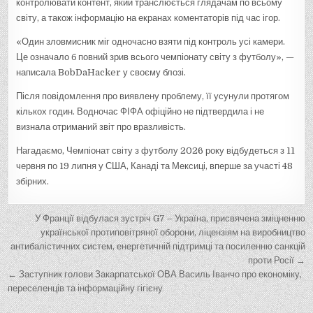
контролювати контент, який транслюється глядачам по всьому
світу, а також інформацію на екранах коментаторів під час ігор.
«Один зловмисник міг одночасно взяти під контроль усі камери.
Це означало б повний зрив всього чемпіонату світу з футболу», —
написала BobDaHacker у своєму блозі.
Після повідомлення про виявлену проблему, її усунули протягом
кількох годин. Водночас ФІФА офіційно не підтвердила і не
визнала отриманий звіт про вразливість.
Нагадаємо, Чемпіонат світу з футболу 2026 року відбудеться з 11
червня по 19 липня у США, Канаді та Мексиці, вперше за участі 48
збірних.
Н
У Франції відбулася зустріч G7 – Україна, присвячена зміцненню
а
української протиповітряної оборони, ліцензіям на виробництво
антибалістичних систем, енергетичній підтримці та посиленню санкцій
в
проти Росії →
і
← Заступник голови Закарпатської ОВА Василь Іванчо про економіку,
переселенців та інформаційну гігієну
г