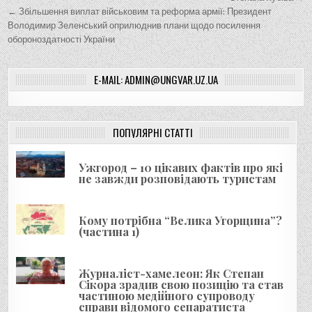
а
← Збільшення виплат військовим та реформа армії: Президент
в
Володимир Зеленський оприлюднив плани щодо посилення
і
обороноздатності України
г
а
E-MAIL: ADMIN@UNGVAR.UZ.UA
ц
і
ПОПУЛЯРНІ СТАТТІ
я
з
Ужгород – 10 цікавих фактів про які
а
не завжди розповідають туристам
п
и
Кому потрібна “Велика Угорщина”?
(частина 1)
с
і
в
Журналіст-хамелеон: Як Степан
Сікора зрадив свою позицію та став
частиною медійного супроводу
справи відомого сепаратиста