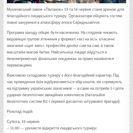
Мукачівський замок «Паланок» 13 та 14 червня стане ареною для
благодійного лицарського турніру. Організатори обіцяють гостям
повне занурення в атмосферу епохи Середньовіччя.
Програма заходу обіцяє бути насиченою. На глядачів чекають
видовищні групові зіткнення у форматі «всі на всі», класичні
змагання «щит-меч», професійні двобої сам на сам, а також
масштабні масові битви. Найсильніші лицарі зійдуться в
безкомпромісних фінальних поєдинках за право називатися
переможцями.
Важливою складовою турніру є його благодійний характер. Під
час проведення боїв відбуватиметься збір коштів, які спрямують
на підтримку українських захисників — а саме на потреби 1-ї роти
ударних безпілотних авіаційних комплексів (батальйон
безпілотних систем 82-ї окремої десантно-штурмової бригади).
Розклад подій:
Субота, 13 червня:
– 11:30 — урочисте відкриття лицарського турніру;