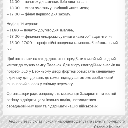
– 12:00 — початок динамічних боїв «всі на всі»;
– 13:00 — старт змагань у номінації «щит-меч»;
– 17:00 — фінал першого дня заходу.
Неділя, 14 червня:
– 11:30 — початок другого дня змагань;
– 13:00 — фінальні лицарські сутички в категорії «щит-меч»;
– 15:00–17:00 — професійні поєдинки та масштабний загальний
бій.
Щоб потрапити на захід, достатньо придбати звичайний вхідний
квиток до музею замку Паланок. Для збору благодійних внесків на
потреби ЗСУ у Верхньому дворі фортеці розмістять спеціальну
скриньку для донатів, де кожен відвідувач зможе зробити свій
фінансовий внесок у спільну перемогу.
Організатори радо запрошують мешканців Закарпаття та гостей
регіону відвідати цю унікальну подію, насолодитися
середньовічним шоу та підтримати наших військових.
Н
Андрій Левус склав присягу народного депутата замість померлого
Степана Кубіва →