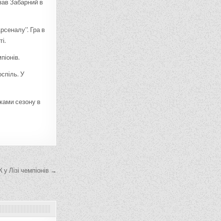
зав Забарний в
рсеналу”. Гра в
і.
піонів.
спіль. У
ками сезону в
у Лізі чемпіонів →