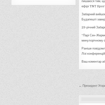
пишаюся тим, що
ефірі TNT Sport
Забарний вийшов
Будапешті заверш
23-річний Забарн
“Парі Сен-Жермен
минулорічному ф
Раніше повідомл
Лізі конференцій
Ваш коментар аб
Навігац
записів
← Президент Угор