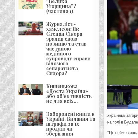
“Велика
Угорщина”?
(частина 1)
Журналіст-
хамелеон: Як
Степан Сікора
зрадив свою
позицію та став
частиною
медійного
супроводу справи
відомого
сепаратиста
Сидора?
Кишенькова
«Доста Україна»
або об’єктивність
не для всіх…
Заборонені книги в
Українець загор
Україні. Видання та
на полі в Будапе
штрафи за їх
продаж чи
“Це неймовірно,
зберігання