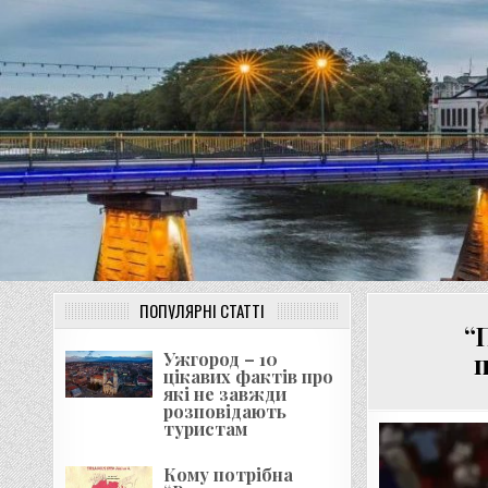
Перейти
до
вмісту
ПОПУЛЯРНІ СТАТТІ
“
п
Ужгород – 10
цікавих фактів про
які не завжди
розповідають
туристам
Кому потрібна