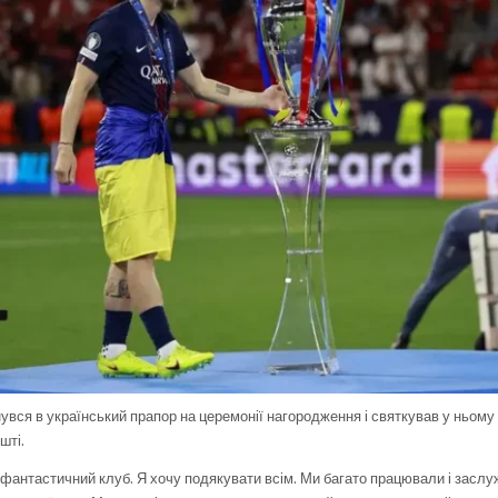
нувся в український прапор на церемонії нагородження і святкував у ньому
шті.
 фантастичний клуб. Я хочу подякувати всім. Ми багато працювали і заслу