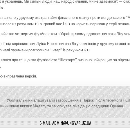
 я українець. Ми сильні люди, наш народ сильний, ми не здаємося”, — ска
s .
 на поле у другому екстра-таймі фінального матчу проти лондонського “А
илася з рахунком 1:1 в ігровий час і 4:3 на користь парижан у серії пенальт
ий став четвертим футболістом з України, якому вдалося виграти Лігу чем
” під керівництвом Луїса Енріке виграв Лігу чемпіонів у другому сезоні по
іналі парижани розгромили “Інтер” із рахунком 5:0.
ялося про те, що гол футболіста “Шахтаря” визнано найкращим за підсум
.
о виправлена версія:
ія
Уболівальники влаштували заворушення в Парижі після перемоги ПСЖ 
щини кинув виклик Мадяру та заблокував ліквідацію спадщини Орбана
E-MAIL: ADMIN@UNGVAR.UZ.UA