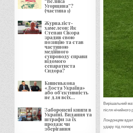
“Велика
Угорщина”?
(частина 1)
Журналіст-
хамелеон: Як
Степан Сікора
зрадив свою
позицію та став
частиною
медійного
супроводу справи
відомого
сепаратиста
Сидора?
Кишенькова
«Доста Україна»
або об’єктивність
не для всіх…
Вирішальний мат
Заборонені книги в
після нічийного 
Україні. Видання та
штрафи за їх
Лондонцям вдалос
продаж чи
удару під попер
зберігання