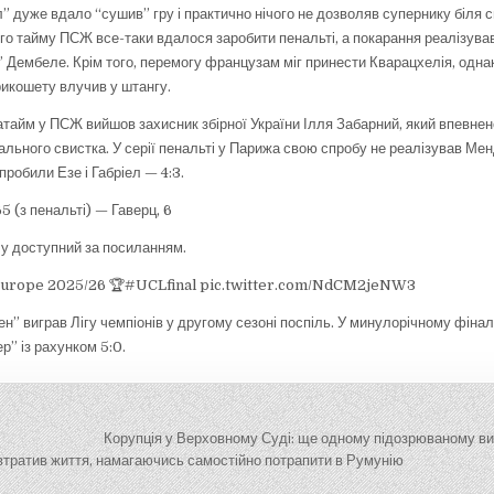
 дуже вдало “сушив” гру і практично нічого не дозволяв супернику біля св
ого тайму ПСЖ все-таки вдалося заробити пенальті, а покарання реалізува
” Дембеле. Крім того, перемогу французам міг принести Кварацхелія, однак
рикошету влучив у штангу.
атайм у ПСЖ вийшов захисник збірної України Ілля Забарний, який впевнен
льного свистка. У серії пенальті у Парижа свою спробу не реалізував Менд
 пробили Езе і Габріел — 4:3.
5 (з пенальті) — Гаверц, 6
у доступний за посиланням.
Europe 2025/26 🏆#UCLfinal pic.twitter.com/NdCM2jeNW3
н” виграв Лігу чемпіонів у другому сезоні поспіль. У минулорічному фіна
р” із рахунком 5:0.
ія
Корупція у Верховному Суді: ще одному підозрюваному в
тратив життя, намагаючись самостійно потрапити в Румунію