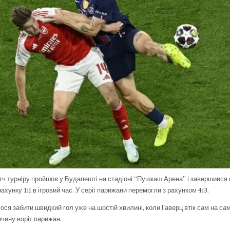
ч турніру пройшов у Будапешті на стадіоні “Пушкаш Арена” і завершився 
рахунку 1:1 в ігровий час. У серії парижани перемогли з рахунком 4:3.
я забити швидкий гол уже на шостій хвилині, коли Гаверц втік сам на сам
ечину воріт парижан.