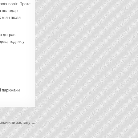
оїх воріт. Проте
в володар
 м’яч після
о дограв
еш, тоді як у
лі парижани
изначили заставу →