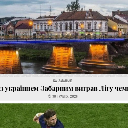
POSTED
ЗАГАЛЬНЕ
IN
 українцем Забарним виграв Лігу чем
30 ТРАВНЯ, 2026