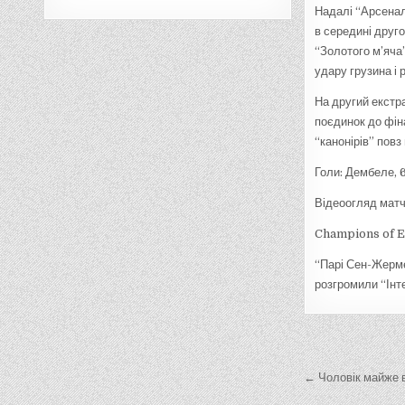
Надалі “Арсенал”
в середині друг
“Золотого м’яча
удару грузина і 
На другий екстр
поєдинок до фіна
“канонірів” повз
Голи: Дембеле, 6
Відеоогляд матч
Champions of 
“Парі Сен-Жерме
розгромили “Інте
Навігац
записів
← Чоловік майже в