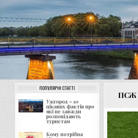
Перейти
до
вмісту
ПОПУЛЯРНІ СТАТТІ
ПСЖ з
Ужгород – 10
цікавих фактів про
які не завжди
розповідають
туристам
Кому потрібна