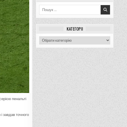
Пошук
для:
КАТЕГОРІЇ
Категорії
серією пенальті
 і завдав точного