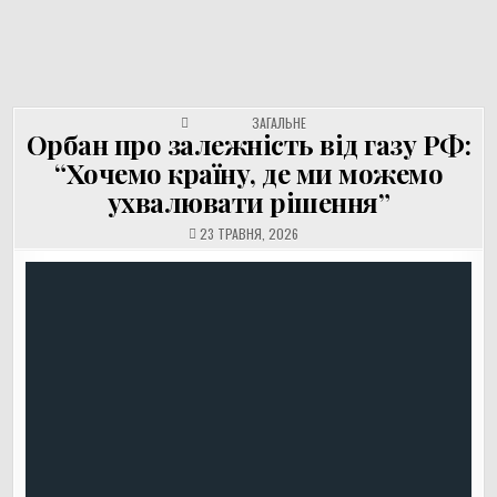
UNGVAR.UZ.UA
Перейти
до
вмісту
POSTED IN
ЗАГАЛЬНЕ
Орбан про залежність від газу РФ:
“Хочемо країну, де ми можемо
ухвалювати рішення”
23 ТРАВНЯ, 2026