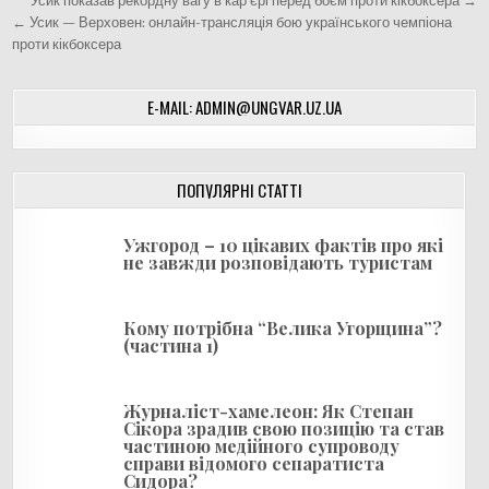
Н
Усик показав рекордну вагу в кар’єрі перед боєм проти кікбоксера →
а
← Усик — Верховен: онлайн-трансляція бою українського чемпіона
проти кікбоксера
в
і
E-MAIL: ADMIN@UNGVAR.UZ.UA
г
а
ц
ПОПУЛЯРНІ СТАТТІ
і
я
Ужгород – 10 цікавих фактів про які
не завжди розповідають туристам
з
а
Кому потрібна “Велика Угорщина”?
п
(частина 1)
и
с
Журналіст-хамелеон: Як Степан
і
Сікора зрадив свою позицію та став
частиною медійного супроводу
в
справи відомого сепаратиста
Сидора?