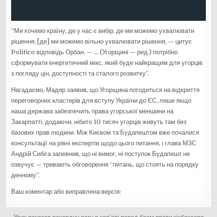
“Ми хочемо країну, де у нас є вибір, де ми можемо ухвалювати
рішення, [де] ми можемо вільно ухвалювати рішення, — цитує
Politico відповідь Орбан. — … (Угорщині — ред.) потрібно
сформувати енергетичний мікс, який буде найкращим для угорців
з погляду цін, доступності та сталого розвитку”.
Нагадаємо, Мадяр заявив, що Угорщина погодиться на відкриття
переговорних кластерів для вступу України до ЄС, лише якщо
наша держава забезпечить права угорської меншини на
Закарпатті, додаючи, нібито 10 тисяч угорців живуть там без
базових прав людини. Між Києвом та Будапештом вже почалися
консультації на рівні експертів щодо цього питання, і глава МЗС
Андрій Сибіга запевнив, що ні вимог, ні поступок Будапешт не
озвучує — тривають обговорення “питань, що стоять на порядку
денному”.
Ваш коментар або виправлена версія: