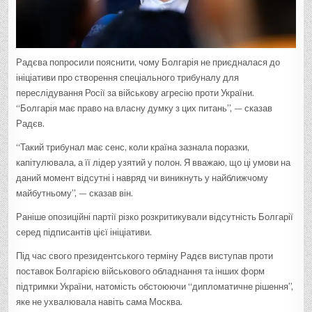
Радєва попросили пояснити, чому Болгарія не приєдналася до
ініціативи про створення спеціального трибуналу для
переслідування Росії за військову агресію проти України.
“Болгарія має право на власну думку з цих питань”, — сказав
Радєв.
“Такий трибунал має сенс, коли країна зазнала поразки,
капітулювала, а її лідер узятий у полон. Я вважаю, що ці умови на
даний момент відсутні і навряд чи виникнуть у найближчому
майбутньому”, — сказав він.
Раніше опозиційні партії різко розкритикували відсутність Болгарії
серед підписантів цієї ініціативи.
Під час свого президентського терміну Радєв виступав проти
поставок Болгарією військового обладнання та інших форм
підтримки України, натомість обстоюючи “дипломатичне рішення”,
яке не ухвалювала навіть сама Москва.