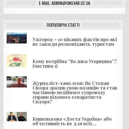
E-MAIL: ADMIN@UNGVAR.UZ.UA
г
а
ц
ПОПУЛЯРНІ СТАТТІ
і
я
Ужгород – 10 цікавих фактів про які
не завжди розповідають туристам
з
а
Кому потрібна “Велика Угорщина”?
п
(частина 1)
и
с
Журналіст-хамелеон: Як Степан
і
Сікора зрадив свою позицію та став
частиною медійного супроводу
в
справи відомого сепаратиста
Сидора?
Кишенькова «Доста Україна» або
об’єктивність не для всіх…