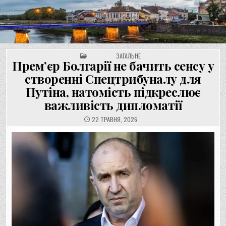
UNGVAR.UZ.UA
Перейти
до
вмісту
POSTED IN
ЗАГАЛЬНЕ
Прем’єр Болгарії не бачить сенсу у
створенні Спецтрибуналу для
Путіна, натомість підкреслює
важливість дипломатії
22 ТРАВНЯ, 2026