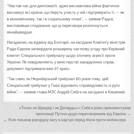
“Настав час для дипломатії, адже виснажлива війна фактично
виснажує всі країни, що беруть участь у ній і підтримують її, — як
в економічному, так і в соціальному плані”, — заявив Радєв,
висловивши сподівання, що ці переговори розпочнуться
якнайшвидше.
Нагадаємо, на відміну від Болгарії, на засіданні Комітету міністрів
Ради Європи затвердили розширену часткову угоду про Керівний
комітет Спеціального трибуналу щодо злочину агресії проти
України. Як повідомляють у міністерстві закордонних справ,
документ підтримали вже 37 країн.
“Так само, як Нюрнберзький трибунал 80 років тому, цей
Спеціальний трибунал у Гаазі відновить справедливість із руїн
війни”, — заявив глава МЗС Андрій Сибіга на засіданні в Кишиневі.
Н
«Точно не Шредер і не Депардьє»: Сибіга різко прокоментував
а
пропозиції Путіна щодо переговорників від Європи →
← Усик показав рекордну вагу в кар’єрі перед боєм проти кікбоксера
в
і